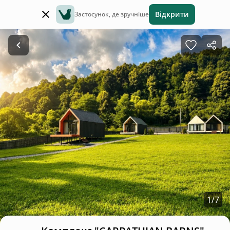
Відкрити
Застосунок, де зручніше
1
/
7