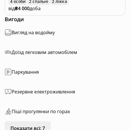
4 особи
2 спальні
2 ліжка
від
₴4 000
доба
Вигоди
Вигляд на водойму
Доїзд легковим автомобілем
Паркування
Резервне електроживлення
Пiшi прoгулянки пo горах
Показати всі: 7