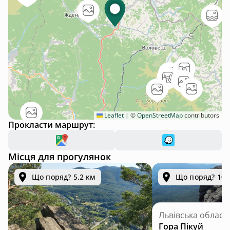
Leaflet
|
©
OpenStreetMap
contributors
Прокласти маршрут:
Місця для прогулянок
Що поряд? 5.2 км
Що поряд? 10.
Львівська област
Гора Пікуй