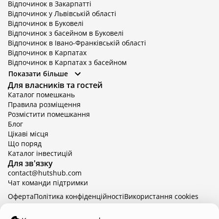
Відпочинок в Закарпатті
Відпочинок у Львівській області
Відпочинок в Буковелі
Відпочинок з басейном в Буковелі
Відпочинок в Івано-Франківській області
Відпочинок в Карпатах
Відпочинок в Карпатах з басейном
Відпочинок в Київській області
Показати більше
Відпочинок в Київській області з басейном
Для власників та гостей
Відпочинок в Тернопільській області
Каталог помешкань
Відпочинок у Вінницькій області
Правила розміщення
Відпочинок в Яремче
Розмістити помешкання
Відпочинок у Львівській області з басейном
Блог
Відпочинок з басейном в Тернопільській області
Цікаві місця
Що поряд
Каталог інвестицій
Для зв'язку
contact@hutshub.com
Чат команди підтримки
Оферта
Політика конфіденційності
Bикористання cookies
hutshub | ©
2026