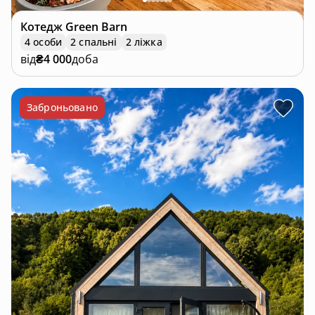
Котедж
Green Barn
4 особи
2 спальні
2 ліжка
від
₴4 000
доба
Заброньовано