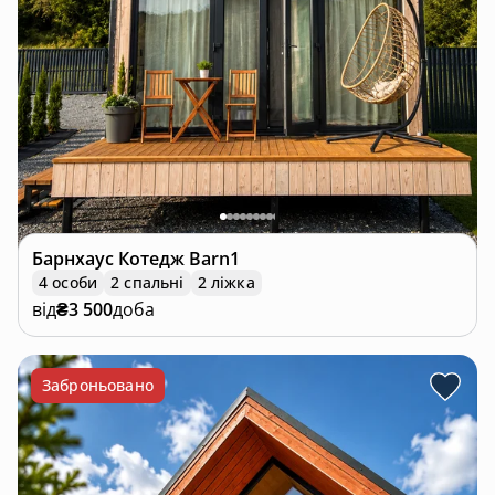
Барнхаус
Котедж Barn1
4 особи
2 спальні
2 ліжка
від
₴3 500
доба
Заброньовано