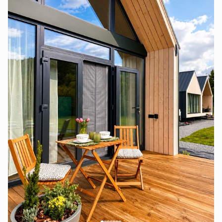
Світло у вікнах
і тиша, яка лікує.
Без поспіху.
Без зайвого.
У своєму ритмі.
Ця локація може стати місцем твоєї сили , місцем
твого балансу .