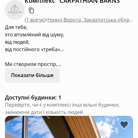
Комплекс "CARPATHIAN BARNS"
(
1 відгук
)
•
Нижні Ворота, Закарпатська область
Для тебе,
хто втомлений від шуму,
від людей,
від постійного «треба»…
Ми створили простір,
де зручно, тепло
Показати більше
і нічого не хочеться додавати.
Тут можна просто жити,
Доступні будинки: 1
відпочивати
Перевірте, чи є у комплексі інші вільні будинки,
й дихати горами.
змінюючи дати і кількість людей
Повільні ранки.
Тихі вечори.