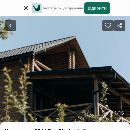
Відкрити
Застосунок, де зручніше
1
/
16