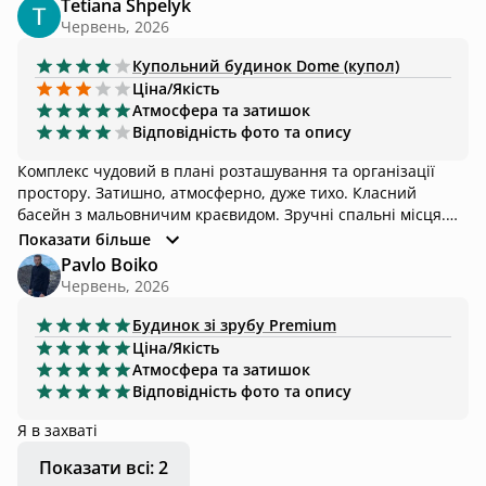
Tetiana Shpelyk
Червень, 2026
Купольний будинок
Dome (купол)
Ціна/Якість
Атмосфера та затишок
Відповідність фото та опису
Комплекс чудовий в плані розташування та організації
простору. Затишно, атмосферно, дуже тихо. Класний
басейн з мальовничим краєвидом. Зручні спальні місця.
Приємний власник. З мінусів- харчування в ціну не
Показати більше
входить, та і дозамовити щось можна хіба у період
Pavlo Boiko
активного сезону, їжу та всі косметичні засоби потрібно
Червень, 2026
привезти з собою, бо поряд дуже бідненький магазин з
обмеженим вибором продуктів. Взагалі, все треба мати з
Будинок зі зрубу
Premium
собою, бо докупити щось майже нереально.
Ціна/Якість
Атмосфера та затишок
Відповідність фото та опису
Я в захваті
Показати всі: 2