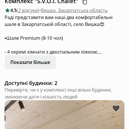
Комплекс "S.V.O.I. Chalet"
4.5
(
2 відгуки
)
•
Вишка, Закарпатська область
Раді представити вам наші два комфортабельні
шале в Закарпатській області, село Вишка😍
▪️Шале Premium (8-10 чол)
- 4 окремі кімнати з двоспальним ліжком;
- два санвузли;
Показати більше
- великий хол з диваном
- 2 окремі балкони на другому поверсі;
- велика тераса з гойдалкою на першому поверсі.
Доступні будинки: 2
Перевірте, чи є у комплексі інші вільні будинки,
В будинку наявна: кавомашина, холодильник,
змінюючи дати і кількість людей
посудомийка, мікрохвильова та електроплита, тепла
підлога по всьому будинку та на терасі, камін.
▪️Шале Comfort (4-8чол)