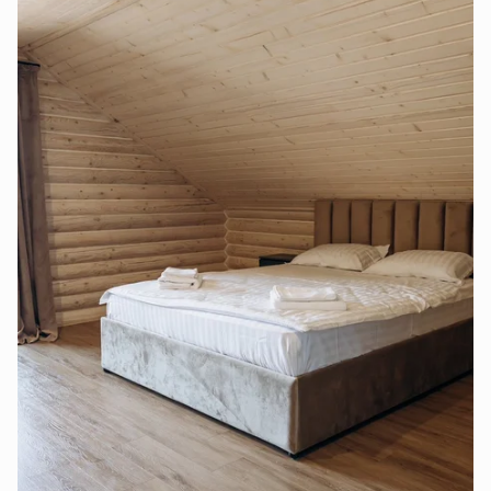
- 2 окремі кімнати з двоспальним ліжком на другому
поверсі;
-диван на другому поверсі
- великий хол з панорамним вікном та диваном
- простора тераса перед будинком;
У будинку наявне усе необхідне для комфортного
відпочинку.
Також у вартість включено:
- басейн із шезлонгами та парасолями;
- гойдалка;
- мангальна зона
• Шале Smart (4-5 чоловік)
Кухня студія на першому поверсі з з розкладним