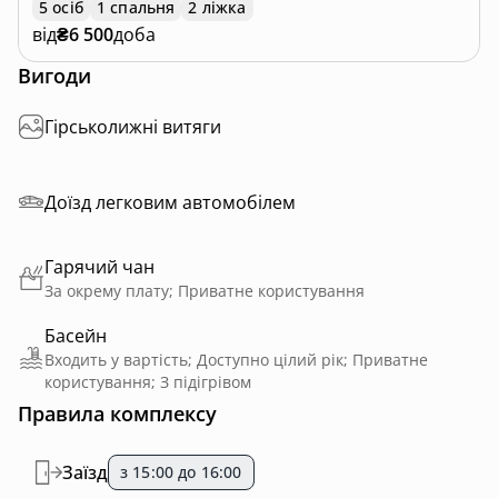
5 осіб
1 спальня
2 ліжка
від
₴6 500
доба
Вигоди
Гірськолижні витяги
Доїзд легковим автомобілем
Гарячий чан
За окрему плату; Приватне користування
Басейн
Входить у вартість; Доступно цілий рік; Приватне
користування; З підігрівом
Правила комплексу
Заїзд
з 15:00 до 16:00