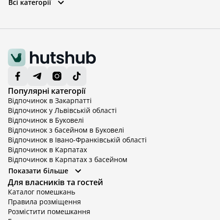
Всі категорії
Популярні категорії
Відпочинок в Закарпатті
Відпочинок у Львівській області
Відпочинок в Буковелі
Відпочинок з басейном в Буковелі
Відпочинок в Івано-Франківській області
Відпочинок в Карпатах
Відпочинок в Карпатах з басейном
Відпочинок в Київській області
Показати більше
Відпочинок в Київській області з басейном
Для власників та гостей
Відпочинок в Тернопільській області
Каталог помешкань
Відпочинок у Вінницькій області
Правила розміщення
Відпочинок в Яремче
Розмістити помешкання
Відпочинок у Львівській області з басейном