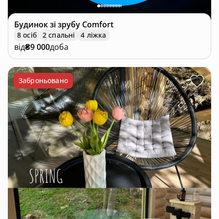
Будинок зі зрубу
Comfort
8 осіб
2 спальні
4 ліжка
від
₴9 000
доба
Заброньовано