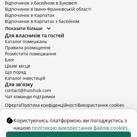
Відпочинок з басейном в Буковелі
Відпочинок в Івано-Франківській області
Відпочинок в Карпатах
Відпочинок в Карпатах з басейном
Відпочинок в Київській області
Показати більше
Відпочинок в Київській області з басейном
Для власників та гостей
Відпочинок в Тернопільській області
Каталог помешкань
Відпочинок у Вінницькій області
Правила розміщення
Відпочинок в Яремче
Розмістити помешкання
Відпочинок у Львівській області з басейном
Блог
Відпочинок з басейном в Тернопільській області
Цікаві місця
Що поряд
Каталог інвестицій
Для зв'язку
contact@hutshub.com
Чат команди підтримки
Оферта
Політика конфіденційності
Bикористання cookies
hutshub | ©
2026
Користуючись платформою, ви погоджуєтесь з
нашою
політикою використання файлів cookies.
₴4 500
від
доба