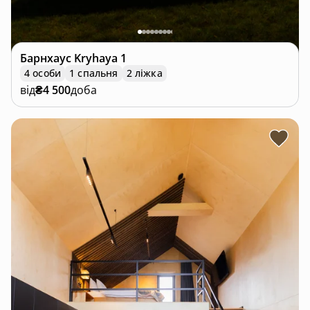
Барнхаус
Kryhaya 1
4 особи
1 спальня
2 ліжка
від
₴4 500
доба