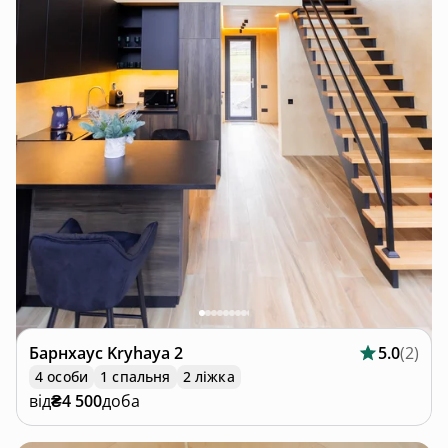
Барнхаус
Kryhaya 2
5.0
(
2
)
4 особи
1 спальня
2 ліжка
від
₴4 500
доба