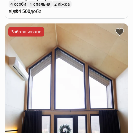
4 особи
1 спальня
2 ліжка
від
₴4 500
доба
Заброньовано