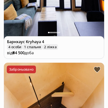
Барнхаус
Kryhaya 4
4 особи
1 спальня
2 ліжка
від
₴4 500
доба
Заброньовано