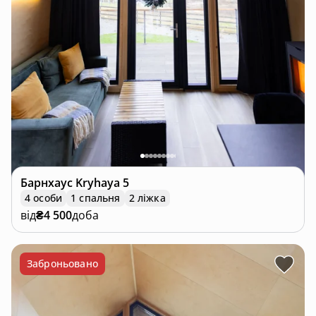
Барнхаус
Kryhaya 5
4 особи
1 спальня
2 ліжка
від
₴4 500
доба
Заброньовано