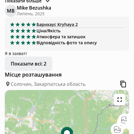
Показати більше
можна включити приглушене, можна яскраве. Гарна
Mike Bezushka
MB
тераса, вид що вночі що вдень.
Липень, 2025
Барнхаус
Kryhaya 2
Ціна/Якість
Атмосфера та затишок
Відповідність фото та опису
Я в захваті
Показати всі: 2
Місце розташування
Солочин, Закарпатська область