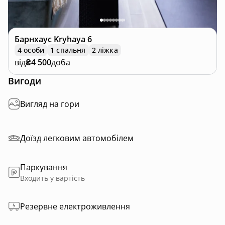
Барнхаус
Kryhaya 6
4 особи
1 спальня
2 ліжка
від
₴4 500
доба
Вигоди
Вигляд на гори
Доїзд легковим автомобілем
Паркування
Входить у вартість
Резервне електроживлення