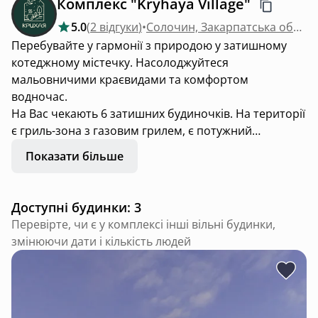
Комплекс "Kryhaya Village"
5.0
(
2 відгуки
)
•
Солочин, Закарпатська область
Перебувайте у гармонії з природою у затишному
котеджному містечку. Насолоджуйтеся
мальовничими краєвидами та комфортом
водночас.
На Вас чекають 6 затишних будиночків. На території
є гриль-зона з газовим грилем, є потужний
генератор, як альтернативне джерело живлення та
Показати більше
вуличне джакузі! Активні розваги. Поруч джерела
лікувальних мінеральних вод та 5 історичних замків.
Пакети послуг для особливих подій.
Доступні будинки: 3
Перевірте, чи є у комплексі інші вільні будинки,
змінюючи дати і кількість людей