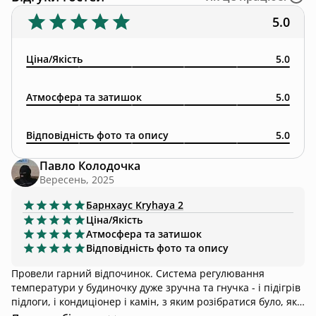
5.0
Ціна/Якість
5.0
Атмосфера та затишок
5.0
Відповідність фото та опису
5.0
Павло Колодочка
Вересень, 2025
Барнхаус
Kryhaya 2
Ціна/Якість
Атмосфера та затишок
Відповідність фото та опису
Провели гарний відпочинок. Система регулювання
температури у будиночку дуже зручна та гнучка - і підігрів
підлоги, і кондиціонер і камін, з яким розібратися було, як
нічого робити. Багато освітлення, на кожну зону своє,