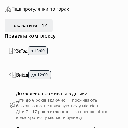
Пiшi прoгулянки пo горах
Показати всі: 12
Правила комплексу
Заїзд
з 15:00
Виїзд
до 12:00
Дозволено проживати з дітьми
Діти
до 6 років включно
— проживають
безкоштовно, не враховуються у місткість.
Діти
7 – 17 років включно
— за повною ціною,
враховуються у місткість будинку.