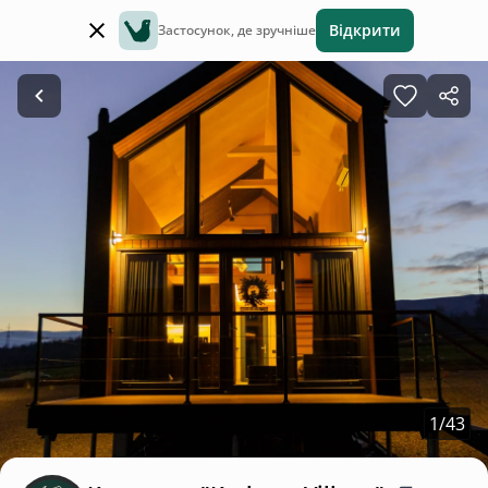
Відкрити
Застосунок, де зручніше
1
/
43