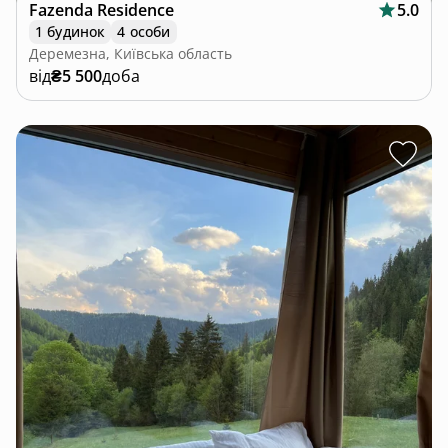
Fazenda Residence
5.0
1 будинок
4 особи
Деремезна, Київська область
від
₴5 500
доба