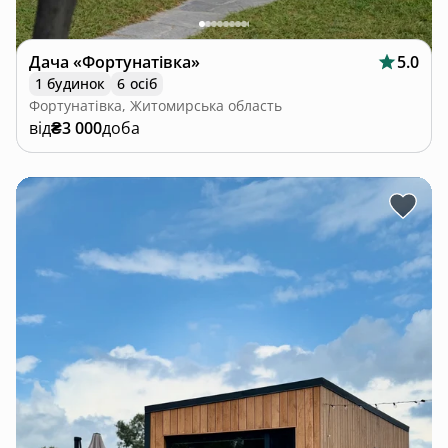
Дача «Фортунатівка»
5.0
1 будинок
6 осіб
Фортунатівка, Житомирська область
від
₴3 000
доба