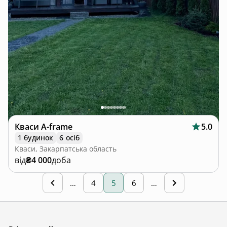
Кваси A-frame
5.0
1 будинок
6 осіб
Кваси, Закарпатська область
від
₴4 000
доба
…
4
5
6
…