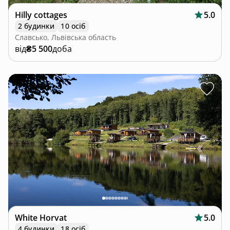
Hilly cottages
5.0
2 будинки
10 осіб
Славсько, Львівська область
від
₴5 500
доба
White Horvat
5.0
4 будинки
18 осіб