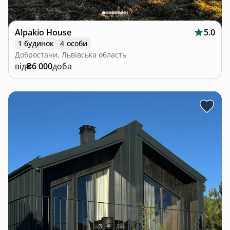
Alpakio House
5.0
1 будинок
4 особи
Добростани, Львівська область
від
₴6 000
доба