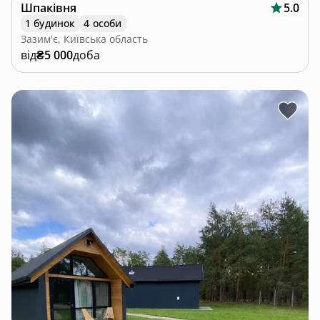
Шпаківня
5.0
1 будинок
4 особи
Зазим'є, Київська область
від
₴5 000
доба