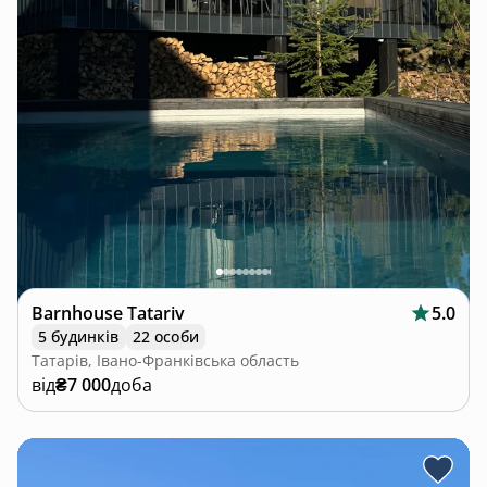
Barnhouse Tatariv
5.0
5 будинків
22 особи
Татарів, Івано-Франківська область
від
₴7 000
доба