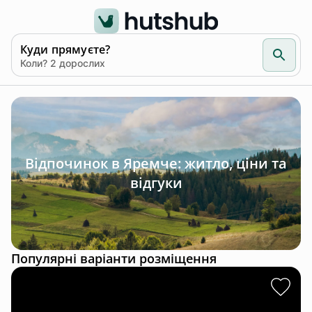
Куди прямуєте?
Коли? 2 дорослих
Відпочинок в Яремче: житло, ціни та
відгуки
Популярні варіанти розміщення