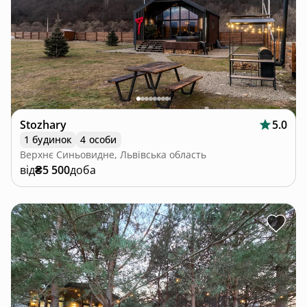
Stozhary
5.0
1 будинок
4 особи
Верхнє Синьовидне, Львівська область
від
₴5 500
доба