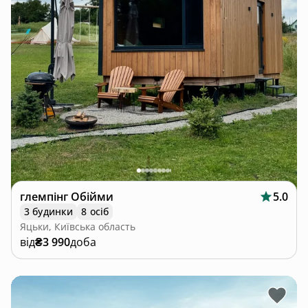
глемпінг Обійми
5.0
3 будинки
8 осіб
Яцьки, Київська область
від
₴3 990
доба