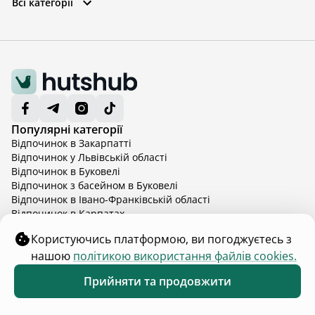
Всі категорії
Популярні категорії
Відпочинок в Закарпатті
Відпочинок у Львівській області
Відпочинок в Буковелі
Відпочинок з басейном в Буковелі
Відпочинок в Івано-Франківській області
Відпочинок в Карпатах
Відпочинок в Карпатах з басейном
Користуючись платформою, ви погоджуєтесь з
Відпочинок в Київській області
Показати більше
нашою
політикою використання файлів cookies.
Відпочинок в Київській області з басейном
Для власників та гостей
Відпочинок в Тернопільській області
Каталог помешкань
Прийняти та продовжити
Відпочинок у Вінницькій області
Правила розміщення
Обране
Каталог
Меню
Відпочинок в Яремче
Розмістити помешкання
Відпочинок у Львівській області з басейном