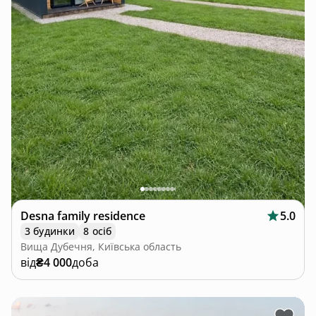
Desna family residence
5.0
3 будинки
8 осіб
Вища Дубечня, Київська область
від
₴4 000
доба