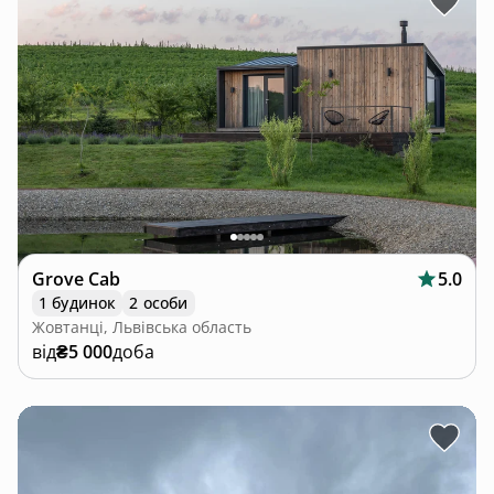
Grove Cab
5.0
1 будинок
2 особи
Жовтанці, Львівська область
від
₴5 000
доба