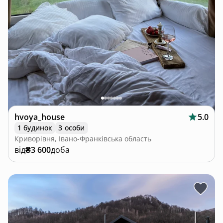
hvoya_house
5.0
1 будинок
3 особи
Криворівня, Івано-Франківська область
від
₴3 600
доба