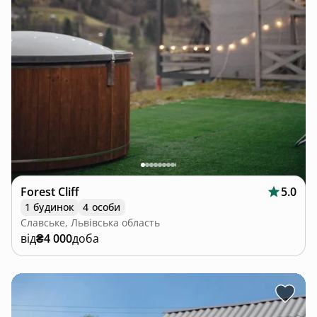
Forest Cliff
5.0
1 будинок
4 особи
Славське, Львівська область
від
₴4 000
доба