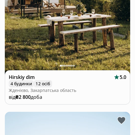
Hirskiy dim
5.0
4 будинки
12 осіб
Жденієво, Закарпатська область
від
₴2 800
доба