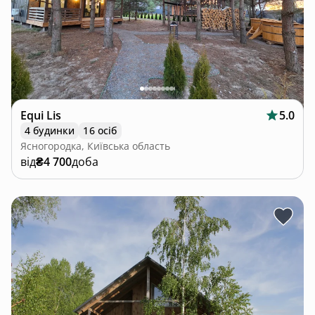
Equi Lis
5.0
4 будинки
16 осіб
Ясногородка, Київська область
від
₴4 700
доба