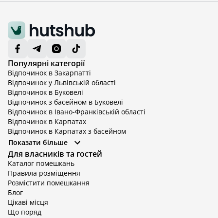
Популярні категорії
Відпочинок в Закарпатті
Відпочинок у Львівській області
Відпочинок в Буковелі
Відпочинок з басейном в Буковелі
Відпочинок в Івано-Франківській області
Відпочинок в Карпатах
Відпочинок в Карпатах з басейном
Відпочинок в Київській області
Показати більше
Відпочинок в Київській області з басейном
Для власників та гостей
Відпочинок в Тернопільській області
Каталог помешкань
Відпочинок у Вінницькій області
Правила розміщення
Відпочинок в Яремче
Розмістити помешкання
Відпочинок у Львівській області з басейном
Блог
Відпочинок з басейном в Тернопільській області
Цікаві місця
Що поряд