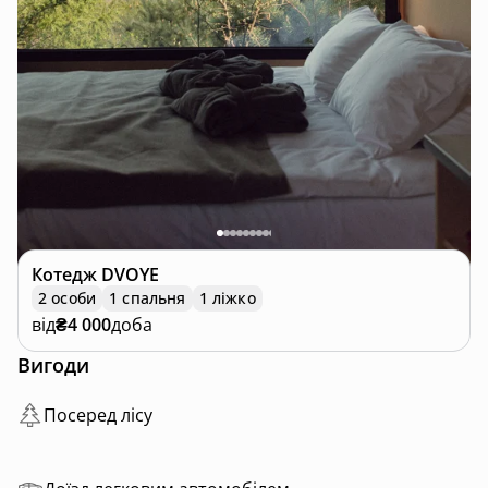
Котедж
DVOYE
2 особи
1 спальня
1 ліжко
від
₴4 000
доба
Вигоди
Посеред лісу