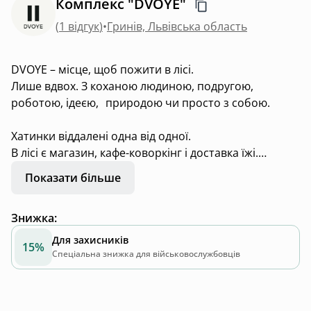
Комплекс "DVOYE"
(
1 відгук
)
•
Гринів, Львівська область
DVOYE – місце, щоб пожити в лісі.
Лише вдвох. З коханою людиною, подругою,
роботою, ідеєю, природою чи просто з собою.
Хатинки віддалені одна від одної.
В лісі є магазин, кафе-коворкінг і доставка їжі.
Показати більше
24 км за Львовом.
Знижка
:
Для захисників
15%
Спеціальна знижка для військовослужбовців