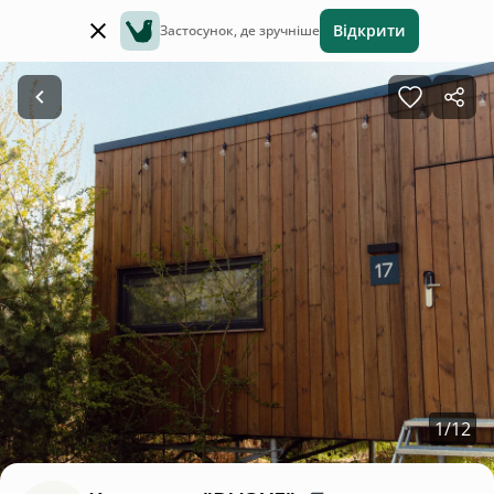
Відкрити
Застосунок, де зручніше
1
/
12