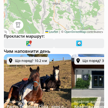
Leaflet
|
©
OpenStreetMap
contributors
Прокласти маршрут:
Чим наповнити день
Що поряд? 10.2 км
Що поряд? 39.
Кінні прогулянки
Крафтові виробник
Ранчо Скарбова Гора - кінні прогулянки та відпочинок за 25 км від Львова