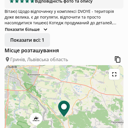
Відповідність фото та опису
Вітаю) Щодо відпочинку у комплексі DVOYE - територія
дуже велика, є де погуляти, відпочити та просто
насолодитися тишею) Котедж продуманий до деталей,
наче вдома) У котеджі є все для комфортного відпочинку)
Показати більше
На території котеджу є місце для мангалу, обідня зона та
Показати всі: 1
територія, яка належить лише для гостей) Однозначно
рекомендую відпочинок у комплексі DVOYE)
Місце розташування
Гринів, Львівська область