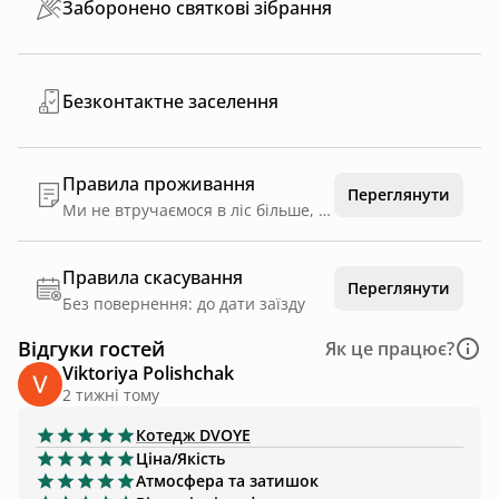
Заборонено святкові зібрання
Безконтактне заселення
Правила проживання
Переглянути
Ми не втручаємося в ліс більше, ніж потрібно й дуже його бережемо. Як і наших гостей. Тому маємо два правила: 1| Чистота й безпека: – не смітити; – не шкодити рослинам; – не залишати їжу на відкритих просторах; – не палити у будиночках та не розпалювати вогнище за межами спеціальних чаш; – обережно поводитися з лісовими мешканцями (вони мають право на страх і захист свого дому). У випадку укусу чи іншої травми – негайно звернутися за допомогою; – дотримуватися швидкості до 20 км/год на території. 2| Тиша: – не галасувати; – заглушати мотор; – використовувати навушники для прослуховування музики.
Правила скасування
Переглянути
Без повернення: до дати заїзду
Відгуки гостей
Як це працює?
Viktoriya Polishchak
2 тижні тому
Котедж
DVOYE
Ціна/Якість
Атмосфера та затишок