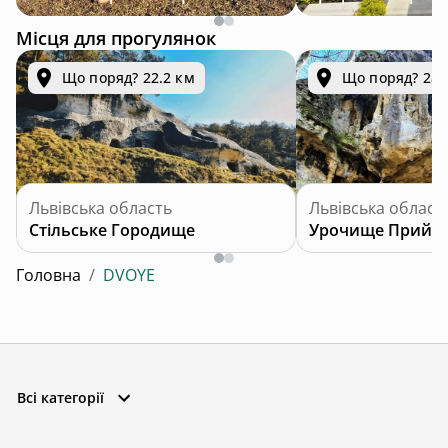
Місця для прогулянок
Що поряд? 22.2 км
Що поряд? 28.
Львівська область
Львівська област
Стільське Городище
Урочище Прийм
Головна
/
DVOYE
Всі категорії