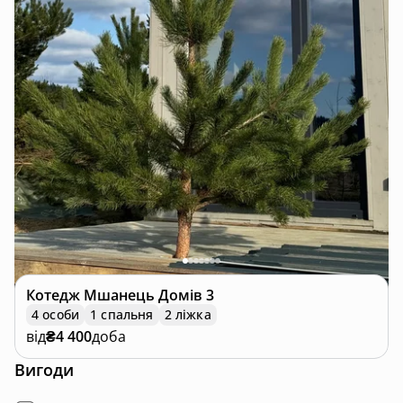
Котедж
Мшанець Домів 3
4 особи
1 спальня
2 ліжка
від
₴4 400
доба
Вигоди