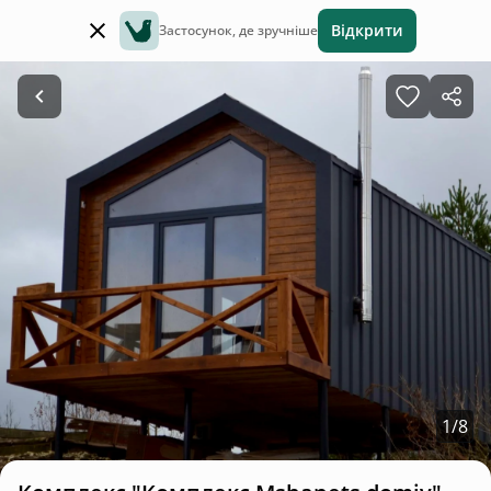
Відкрити
Застосунок, де зручніше
1
/
8