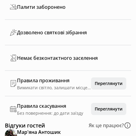
Палити заборонено
Дозволено святкові зібрання
Немає безконтактного заселення
Правила проживання
Переглянути
Вимикати світло, залишати місце охайним,сміття у смітнику .В будиночку палити не можна а на території.Берегти довкілля речі і людей навколо.
Правила скасування
Переглянути
Без повернення: до дати заїзду
Відгуки гостей
Як це працює?
Мар'яна Антошик