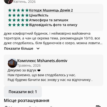
Квітень, 2026
Котедж
Мшанець Домів 2
Ціна/Якість
Атмосфера та затишок
Відповідність фото та опису
дуже комфортний будинок, і неймовірно майовнича
територія, а чан це окрема тема, рекомендація 10/10, все
дуже сподобалось, біля будиночків є озеро, можна ловити
рибу, також є мангал, дуже гарний комплекс, однозночно
Показати більше
ще повернусь)))
Комплекс Mshanets.domiv
Травень, 2026
Дякуємо за відгук ❤️
Нам приємно, що вам сподобалось у нас.
Раді будемо бачити вас знову у нас на відпочинку .
Показати всі: 1
Місце розташування