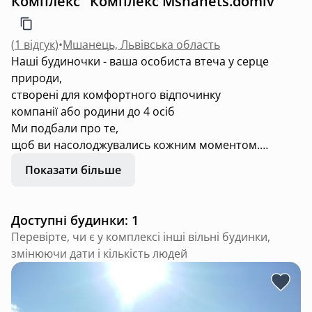
Комплекс "Комплекс Mshanets.domiv"
(
1 відгук
)
•
Мшанець, Львівська область
Наші будиночки - ваша особиста втеча у серце
природи,
створені для комфортного відпочинку
компанії або родини до 4 осіб
Ми подбали про те,
щоб ви насолоджувались кожним моментом.
Гірська річка,
Показати більше
хвойний ліс,гори,
панорамні краєвиди і
наші будиночки над озерами ,
Доступні будинки: 1
де просторі панорамні вікна
Перевірте, чи є у комплексі інші вільні будинки,
створені для того ,
змінюючи дати і кількість людей
щоб гори були з вами
у світлі сонечка,що сходить,
під час ранкової кави ,