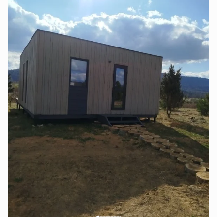
тераса -для вечірнього релаксу під зорями.
У будиночках:
♦️дві окремі зони для сну:
2 спальні місця внизу,
2 наверху .
♦️ кухня,де можна готувати улюблені страви,
обладнана усім необхідним
(електрична плитка, електрочайник,
посуд, холодильник,
мікрохвильова,
стіл для обіду, крісла),
♦️можливість замовити їжу
з нашого меню,
♦️ ванна кімната
(душова кабіна, умивальник, унітаз),
♦️чиста постіль, рушники
та необхідні дрібниці
(засоби гігієни,фен-сушка),
♦️ гаряча вода,