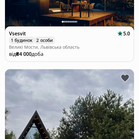
Vsesvit
5.0
1 будинок
2 особи
Великі Мости, Львівська область
від
₴4 000
доба