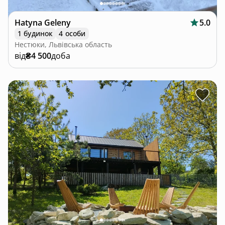
Hatyna Geleny
5.0
1 будинок
4 особи
Нестюки, Львівська область
від
₴4 500
доба