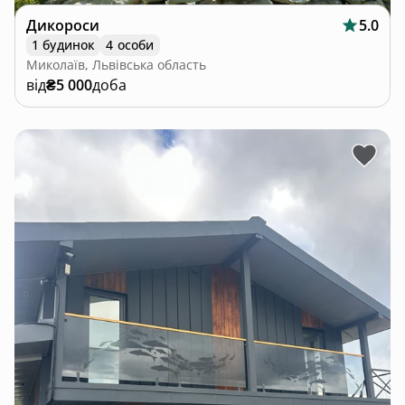
Дикороси
5.0
1 будинок
4 особи
Миколаїв, Львівська область
від
₴5 000
доба