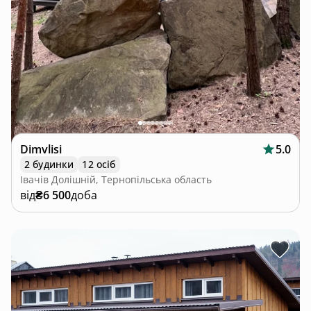
Dimvlisi
5.0
2 будинки
12 осіб
Івачів Долішній, Тернопільська область
від
₴6 500
доба