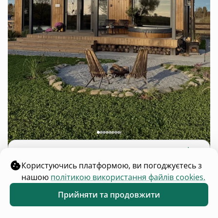
Барвінок
5.0
4 будинки
12 осіб
Користуючись платформою, ви погоджуєтесь з
Гнідин, Київська область
нашою
політикою використання файлів cookies.
від
₴5 700
доба
Прийняти та продовжити
Обране
Каталог
Меню
…
3
4
5
…