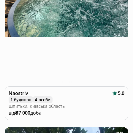
Naostriv
5.0
1 будинок
4 особи
Шпитьки, Київська область
від
₴7 000
доба