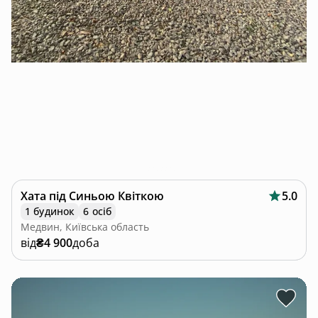
Хата під Синьою Квіткою
5.0
1 будинок
6 осіб
Медвин, Київська область
від
₴4 900
доба