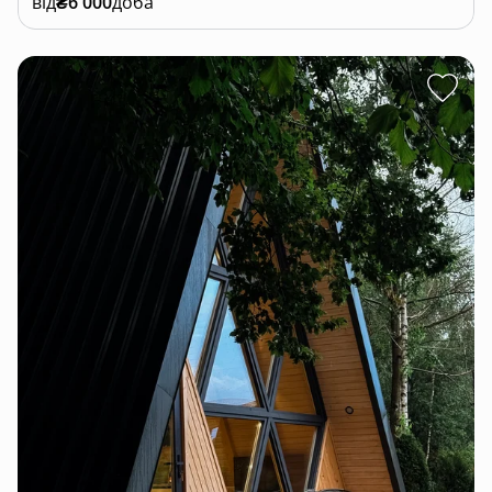
від
₴6 000
доба