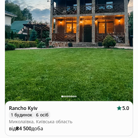
Rancho Kyiv
5.0
1 будинок
6 осіб
Миколаївка, Київська область
від
₴4 500
доба