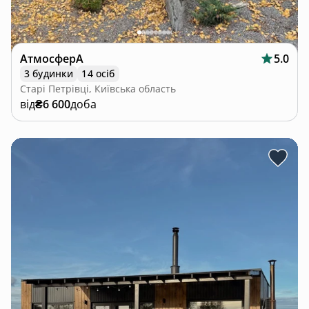
АтмосферА
5.0
3 будинки
14 осіб
Старі Петрівці, Київська область
від
₴6 600
доба