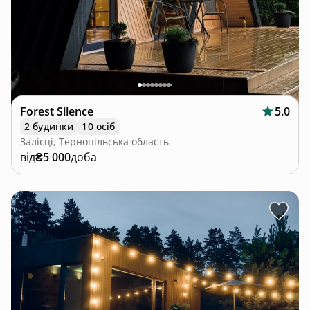
Forest Silence
5.0
2 будинки
10 осіб
Залісці, Тернопільська область
від
₴5 000
доба