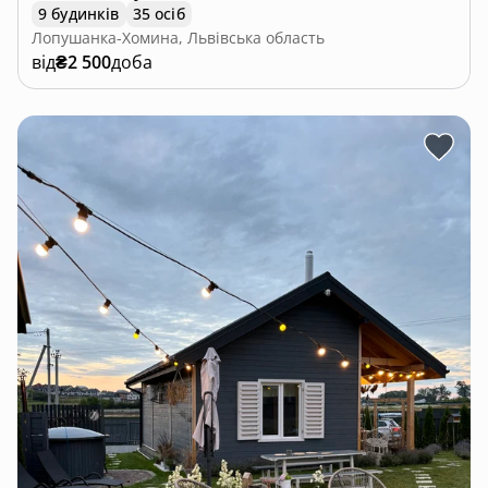
9 будинків
35 осіб
Лопушанка-Хомина, Львівська область
від
₴2 500
доба