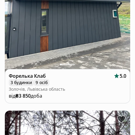
Форелька Клаб
5.0
3 будинки
9 осіб
Золочів, Львівська область
від
₴3 850
доба