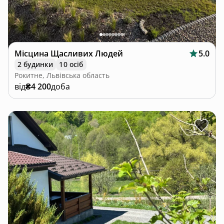
Місцина Щасливих Людей
5.0
2 будинки
10 осіб
Рокитне, Львівська область
від
₴4 200
доба