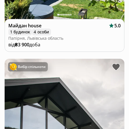
Майдан house
5.0
1 будинок
4 особи
Папірня, Львівська область
від
₴3 900
доба
Вибір спільноти