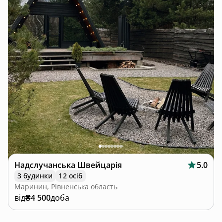
Надслучанська Швейцарія
5.0
3 будинки
12 осіб
Маринин, Рівненська область
від
₴4 500
доба