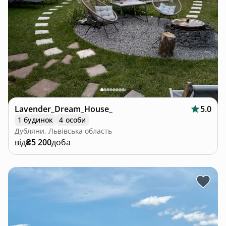
Lavender_Dream_House_
5.0
1 будинок
4 особи
Дубляни, Львівська область
від
₴5 200
доба