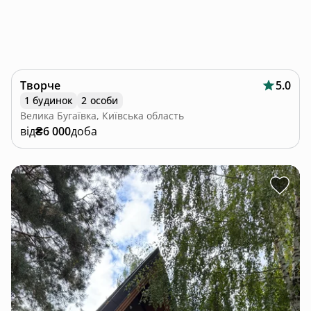
Творче
5.0
1 будинок
2 особи
Велика Бугаївка, Київська область
від
₴6 000
доба