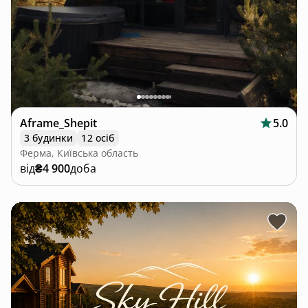
Aframe_Shepit
5.0
3 будинки
12 осіб
Ферма, Київська область
від
₴4 900
доба