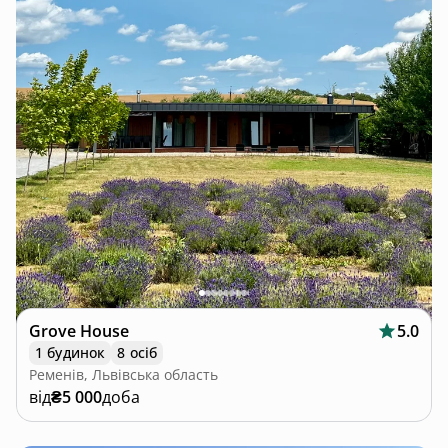
Grove House
5.0
1 будинок
8 осіб
Ременів, Львівська область
від
₴5 000
доба