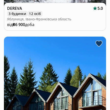
DEREVA
5.0
3 будинки
12 осіб
Яблуниця, Івано-Франківська область
від
₴6 900
доба