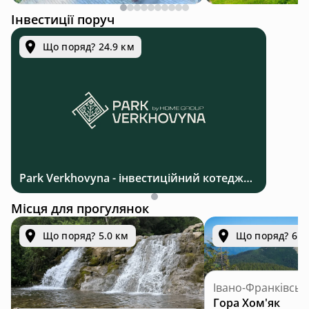
Інвестиції поруч
Що поряд? 24.9 км
Park Verkhovyna - інвестиційний котеджний комплекс біля Верховини в Карпатах
Місця для прогулянок
Що поряд? 5.0 км
Що поряд? 6.2
Івано-Франківськ
Гора Хом'як