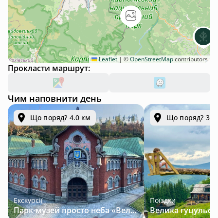
Leaflet
|
©
OpenStreetMap
contributors
Прокласти маршрут:
Чим наповнити день
Що поряд? 4.0 км
Що поряд? 31.
Екскурсії
Поїздки
Парк-музей просто неба «Велична Україна»