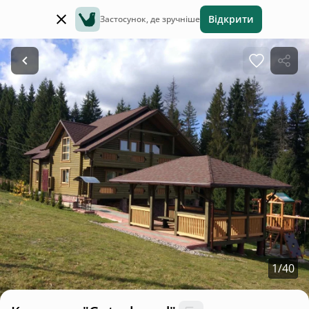
Відкрити
Застосунок, де зручніше
1
/
40