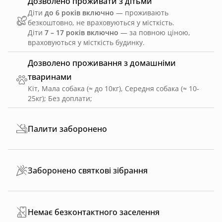
Дозволено проживати з дітьми
Діти
до 6 років включно
— проживають
безкоштовно, не враховуються у місткість.
Діти
7 – 17 років включно
— за повною ціною,
враховуються у місткість будинку.
Дозволено проживання з домашніми
тваринами
Кіт, Мала собака (≈ до 10кг), Середня собака (≈ 10-
25кг)
;
Без доплати
;
Палити заборонено
Заборонено святкові зібрання
Немає безконтактного заселення