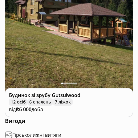
Будинок зі зрубу
Gutsulwood
12 осіб
6 спалень
7 ліжок
від
₴6 000
доба
Вигоди
Гірськолижні витяги