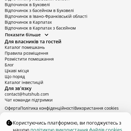
Відпочинок в Буковелі
Відпочинок з басейном в Буковелі
Відпочинок в Івано-Франківській області
Відпочинок в Карпатах
Відпочинок в Карпатах з басейном
Відпочинок в Київській області
Показати більше
Відпочинок в Київській області з басейном
Для власників та гостей
Відпочинок в Тернопільській області
Каталог помешкань
Відпочинок у Вінницькій області
Правила розміщення
Відпочинок в Яремче
Розмістити помешкання
Відпочинок у Львівській області з басейном
Блог
Відпочинок з басейном в Тернопільській області
Цікаві місця
Що поряд
Каталог інвестицій
Для зв'язку
contact@hutshub.com
Чат команди підтримки
Оферта
Політика конфіденційності
Bикористання cookies
hutshub | ©
2026
Користуючись платформою, ви погоджуєтесь з
нашою
політикою використання файлів cookies.