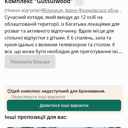
Комплекс "Gutsulwood"
(
Немає відгуків
)
•
Яблуниця, Івано-Франківська область
Сучасний котедж, який вміщує до 12 осіб на
облаштованій території, із багатьма локаціями для
розваг та активного відпочинку. Вдале місце для
спільної відпустки з дітьми. Є 6 спалень, зала та
кухня-їдальні з великим телевізором та столом. Є
все, що може бути необхідне для приготування їжі.
Розташований на території в 0.3 га та межує з лісом.
Показати більше
На території є дитячий майданчик, альтанка, зона
барбекю, а також чан.
Безкоштовна парковка для автомобілів.
Знаходиться за 12 км від Буковелю та 30 км від г.
Цей комплекс недоступний для бронювання.
Говерла.
Перегляньте інші варіанти
Дивитися інші варіанти
Інші пропозиції для вас: