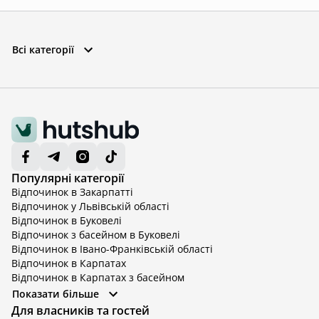
Всі категорії
Популярні категорії
Відпочинок в Закарпатті
Відпочинок у Львівській області
Відпочинок в Буковелі
Відпочинок з басейном в Буковелі
Відпочинок в Івано-Франківській області
Відпочинок в Карпатах
Відпочинок в Карпатах з басейном
Відпочинок в Київській області
Показати більше
Відпочинок в Київській області з басейном
Для власників та гостей