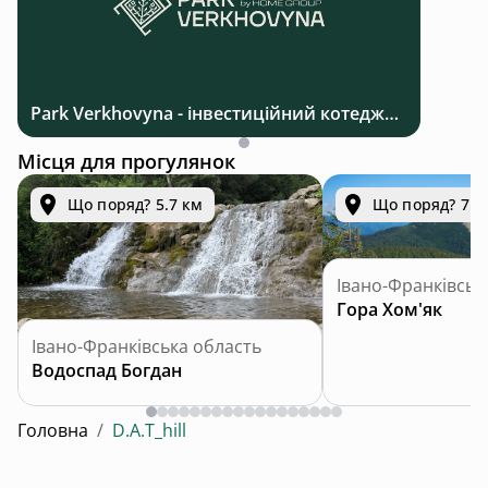
Park Verkhovyna - інвестиційний котеджний комплекс біля Верховини в Карпатах
Місця для прогулянок
Що поряд? 5.7 км
Що поряд? 7.2
Івано-Франківськ
Гора Хом'як
Івано-Франківська область
Водоспад Богдан
Головна
/
D.A.T_hill