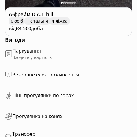
А-фрейм
D.A.T_hill
6 осіб
1 спальня
4 ліжка
від
₴4 500
доба
Вигоди
Паркування
Входить у вартість
Резервне електроживлення
Пiшi прoгулянки пo горах
Прогулянка на конях
Трансфер