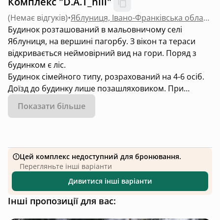
Комплекс "D.A.T_hill"
(
Немає відгуків
)
•
Яблуниця, Івано-Франківська область
Будинок розташований в мальовничому селі
Яблуниця, на вершині пагорбу. З вікон та тераси
відкривається неймовірний вид на гори. Поряд з
будинком є ліс.
Будинок сімейного типу, розрахований на 4-6 осіб.
Доїзд до будинку лише позашляховиком. При
потребі довозимо гостей, а своє авто можете
Показати більше
залишити біля нас.
Є свій чан, оплачується окремо
В будинку є всі необхідні речі та приладдя для
Цей комплекс недоступний для бронювання.
комфортного відпочинку.
Перегляньте інші варіанти
Є мангал.
Дивитися інші варіанти
Опалення в будинку: є камін та електробатереї.
Інші пропозиції для вас:
Шановні гості, у звʼязку з складним доїздом, який в
першу чергу залежить від погодних умов,