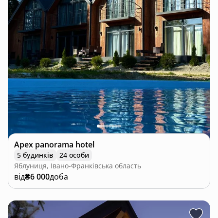
Apex panorama hotel
5 будинків
24 особи
Яблуниця, Івано-Франківська область
від
₴6 000
доба