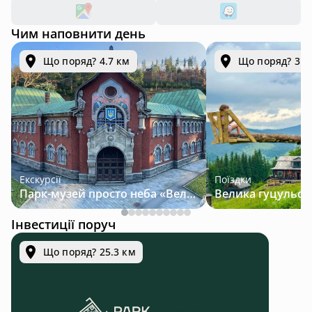
Чим наповнити день
Що поряд? 4.7 км
Що поряд? 31.
Екскурсії
Поїздки
Парк-музей просто неба «Велична Україна»
Інвестиції поруч
Що поряд? 25.3 км