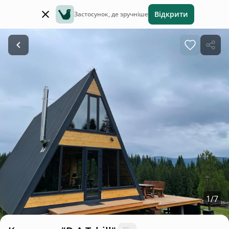
Відкрити
Застосунок, де зручніше
1
/
7