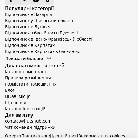
Популярні категорії
Відпочинок в Закарпатті
Відпочинок у Львівській області
Відпочинок в Буковелі
Відпочинок з басейном в Буковелі
Відпочинок в Івано-Франківській області
Відпочинок в Карпатах
Відпочинок в Карпатах з басейном
Відпочинок в Київській області
Показати більше
Відпочинок в Київській області з басейном
Для власників та гостей
Відпочинок в Тернопільській області
Каталог помешкань
Відпочинок у Вінницькій області
Правила розміщення
Відпочинок в Яремче
Розмістити помешкання
Відпочинок у Львівській області з басейном
Блог
Відпочинок з басейном в Тернопільській області
Цікаві місця
Що поряд
Каталог інвестицій
Для зв'язку
contact@hutshub.com
Чат команди підтримки
Оферта
Політика конфіденційності
Bикористання cookies