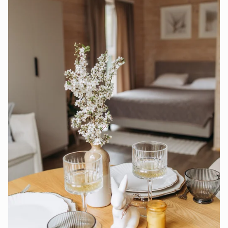
плату. Біля котеджу є зона BBQ з мангалом, дровами,
шампурами, решіткою. Від будиночку є вихід до
річки, де знаходиться зона відпочинку та лежаки.
Дорога до котеджу має асфальтоване покриття,
заїзд на ділянку засипано щебенем. Поруч із
будиночком є достатньо місця для паркування
автомобіля. Гостям пропонуються послуги
трансферу за окрему плату. Відстань від котеджу
"White від Good River" до центру селища складає 2
км, до заказника Гора Високий Камінь - 2,5 км, до
залізничної станції Воловець - 22,3 км.