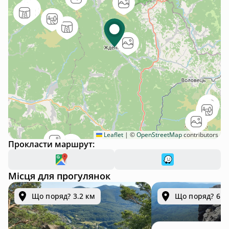
Leaflet
|
©
OpenStreetMap
contributors
Прокласти маршрут:
Місця для прогулянок
Що поряд? 3.2 км
Що поряд? 6.6