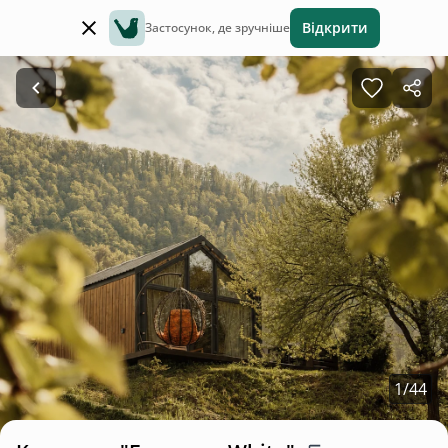
Відкрити
Застосунок, де зручніше
1
/
44