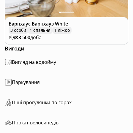
Барнхаус
Барнхауз White
3 особи
1 спальня
1 ліжко
від
₴3 500
доба
Вигоди
Вигляд на водойму
Паркування
Пiшi прoгулянки пo горах
Прокат велосипедів