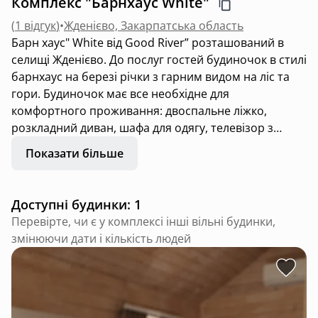
Комплекс "Барнхаус White"
(
1 відгук
)
•
Жденієво, Закарпатська область
Барн хаус" White від Good River” розташований в
селищі Жденієво. До послуг гостей будиночок в стилі
барнхаус на березі річки з гарним видом на ліс та
гори. Будиночок має все необхідне для
комфортного проживання: двоспальне ліжко,
розкладний диван, шафа для одягу, телевізор з
плоским екраном, доступ до мережі Wi-Fi,
Показати більше
кондиціонер. Котедж має особисту кухню, яка
обладнана технікою та посудом - індукційною
поверхнею, мікрохвильовкою, кавомашиною,
Доступні будинки: 1
чайником, холодильником, посудом та столовими
Перевірте, чи є у комплексі інші вільні будинки,
приборами. Є чай, цукор, оливкова олія, кава, спеції.
змінюючи дати і кількість людей
В ванній кімнаті є фен, рушники, косметичні
приладдя, халати, капці. З будиночку вихід на
особисту терасу з видом на річку та гори. На терасі є
гойдалка, стіл з стільцями. Можливе розміщення з
тваринами за попереднім запитом та додаткову