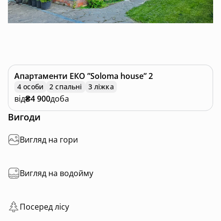
Апартаменти
ЕКО ”Soloma house” 2
4 особи
2 спальні
3 ліжка
від
₴4 900
доба
Вигоди
Вигляд на гори
Вигляд на водойму
Посеред лісу