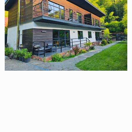
Деревʼяний будинок із зруба та сучасний
соломʼяний еко-будинок по сусідству.
Можна замовляти для великих корпоративних
відпочинків.
В деревʼяному котеджі є 4 спальні, великий хол,
швидкісний інтернет, камін, обладнана кухня, 2
санвузли, тераси, балкони.
Побутова техніка: пральна машина, посудомийна
машина, духова шафа, мікрохвилева піч, чайник,
електро + газова плита, кофеварка. На території є
парковка, сад, гойдалки, дитячий майданчик , зони
барбікю, батут, альтанка, гамак та вихід до гірської
річки.
Це чудова локація для сімейного відпочинку,
реабілітації військових або ж просто побути на
одинці з природою. В котеджі є 2 спальні, великий
хол, швидкісний інтернет, камін, обладнана кухня,