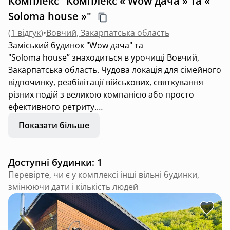
Комплекс "Комплекс « Wow дача » та «
Soloma house »"
(
1 відгук
)
•
Вовчий, Закарпатська область
Заміський будинок "Wow дача" та
"Soloma house” знаходиться в урочищі Вовчий,
Закарпатська область. Чудова локація для сімейного
відпочинку, реабілітації військових, святкування
різних подій з великою компанією або просто
ефективного ретриту.
Показати більше
Будинки знаходиться в самих недрах гір. (по всіх 4-
ох сторонах тільки гори). За 4 години пішого
маршруту розташувалася гора Стій. Поруч протікає
Доступні будинки: 1
гірський струмок, плаває форель. поруч живуть
Перевірте, чи є у комплексі інші вільні будинки,
тільки козулі, зайчики, лисиці та олені. Ну і по-
змінюючи дати і кількість людей
деколи дикі кабанчики :-)
Є все для спокійного і сімейного відпочинку, подалі
від шуму і пилюки .