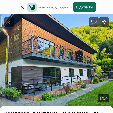
Відкрити
Застосунок, де зручніше
1
/
54