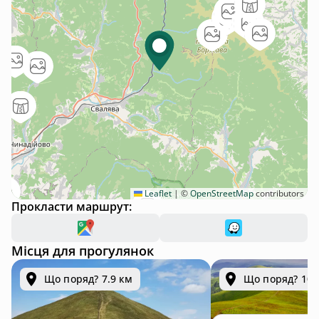
Leaflet
|
©
OpenStreetMap
contributors
Прокласти маршрут:
Місця для прогулянок
Що поряд? 7.9 км
Що поряд? 10.