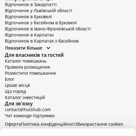
Відпочинок в Закарпатті
Відпочинок у Львівській області
Відпочинок в Буковелі
Відпочинок з басейном в Буковелі
Відпочинок в Івано-Франківській області
Відпочинок в Карпатах
Відпочинок в Карпатах з басейном
Відпочинок в Київській області
Показати більше
Відпочинок в Київській області з басейном
Для власників та гостей
Відпочинок в Тернопільській області
Каталог помешкань
Відпочинок у Вінницькій області
Правила розміщення
Відпочинок в Яремче
Розмістити помешкання
Відпочинок у Львівській області з басейном
Блог
Відпочинок з басейном в Тернопільській області
Цікаві місця
Що поряд
Каталог інвестицій
Для зв'язку
contact@hutshub.com
Чат команди підтримки
Оферта
Політика конфіденційності
Bикористання cookies
hutshub | ©
2026