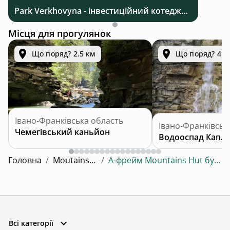
Park Verkhovyna - інвестиційний котеджний комплекс біля Верховини в Карпатах
Місця для прогулянок
Що поряд? 2.5 км
Що поряд? 4.0
Івано-Франківська область
Івано-Франківськ
Чемегівський каньйон
Водооспад Капл
Головна
/
Moutains Hut
/
А-фрейм Mountains Hut будинок 1
Всі категорії