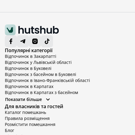
Популярні категорії
Відпочинок в Закарпатті
Відпочинок у Львівській області
Відпочинок в Буковелі
Відпочинок з басейном в Буковелі
Відпочинок в Івано-Франківській області
Відпочинок в Карпатах
Відпочинок в Карпатах з басейном
Відпочинок в Київській області
Показати більше
Відпочинок в Київській області з басейном
Для власників та гостей
Відпочинок в Тернопільській області
Каталог помешкань
Відпочинок у Вінницькій області
Правила розміщення
Відпочинок в Яремче
Розмістити помешкання
Відпочинок у Львівській області з басейном
Блог
Відпочинок з басейном в Тернопільській області