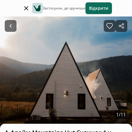
Відкрити
Застосунок, де зручніше
1
/
11