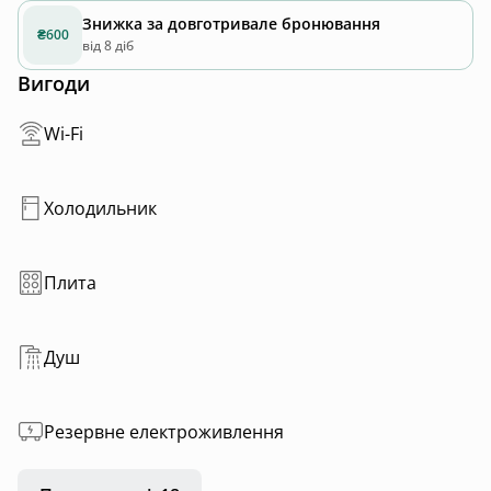
Знижка за довготривале бронювання
₴600
від 8 діб
Вигоди
Wi-Fi
Холодильник
Плита
Душ
Резервне електроживлення