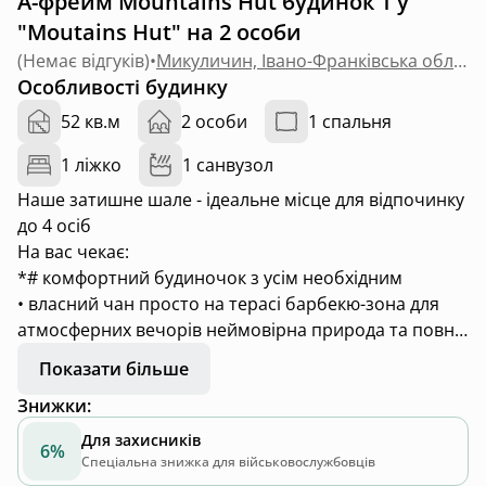
А-фрейм Mountains Hut будинок 1 у
"Moutains Hut" на 2 особи
(
Немає відгуків
)
•
Микуличин, Івано-Франківська область
Особливості будинку
52 кв.м
2 особи
1 спальня
1 ліжко
1 санвузол
Наше затишне шале - ідеальне місце для відпочинку
до 4 осіб
На вас чекає:
*# комфортний будиночок з усім необхідним
• власний чан просто на терасі барбекю-зона для
атмосферних вечорів неймовірна природа та повне
перезавантаження
Показати більше
Тут ранок починається з кави з видом на гори, а
Знижки
:
вечір - з гарячого чану під відкритим небом.
Для захисників
6%
Спеціальна знижка для військовослужбовців