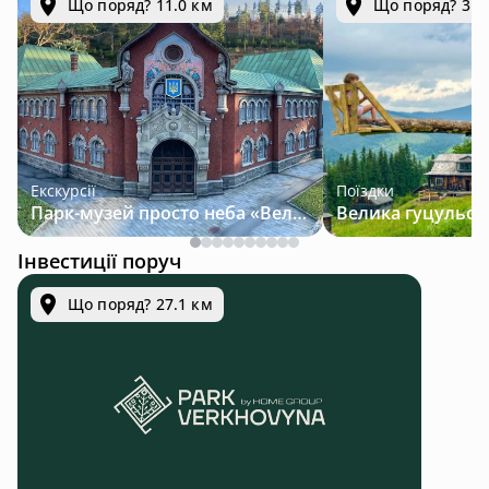
Що поряд? 11.0 км
Що поряд? 31.
Екскурсії
Поїздки
Парк-музей просто неба «Велична Україна»
Інвестиції поруч
Що поряд? 27.1 км