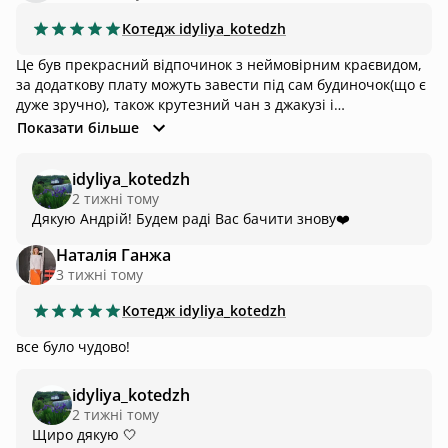
Котедж
idyliya_kotedzh
Це був прекрасний відпочинок з неймовірним краєвидом,
за додаткову плату можуть завести під сам будиночок(що є
дуже зручно), також крутезний чан з джакузі і
підсвіткою,без обмежень по часу, ще є гарний басейн.
Показати більше
Хотілось би відвідати не раз це місце. Рекомендасьйон🥰✨
idyliya_kotedzh
2 тижні тому
Наталія Ганжа
3 тижні тому
Котедж
idyliya_kotedzh
все було чудово!
idyliya_kotedzh
2 тижні тому
Щиро дякую 🤍