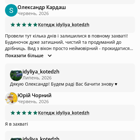
Олександр Кардаш
Червень, 2026
Котедж
idyliya_kotedzh
Провели тут кілька днів і залишилися в повному захваті!
Будиночок дуже затишний, чистий та продуманий до
дрібниць. Вид з вікон просто неймовірний - прокидатися
зранку серед такої природи було справжнім задоволенням.
Показати більше
Усе необхідне для комфортного відпочинку є, атмосфера
спокою та затишку відчувається з перших хвилин
idyliya_kotedzh
перебування. Окремо хочеться подякувати господарям за
Липень, 2026
турботу та гостинність - завжди були на зв’язку й
Дякую Олександр! Будем раді Вас бачити знову ♥️
допомагали з будь-якими питаннями. Видно, що місце
створене з любов’ю до гостей. Це саме той куточок, куди
Юрій Чорний
хочеться повернутися ще не раз. Щиро рекомендуємо
Червень, 2026
всім, хто шукає відпочинок серед природи, тишу, комфорт і
незабутні враження! ❤️
Котедж
idyliya_kotedzh
Я в захваті
idyliya_kotedzh