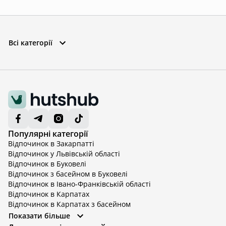
Всі категорії
Популярні категорії
Відпочинок в Закарпатті
Відпочинок у Львівській області
Відпочинок в Буковелі
Відпочинок з басейном в Буковелі
Відпочинок в Івано-Франківській області
Відпочинок в Карпатах
Відпочинок в Карпатах з басейном
Відпочинок в Київській області
Показати більше
Відпочинок в Київській області з басейном