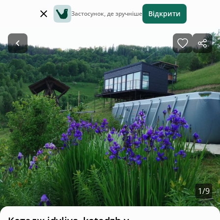
Відкрити
Застосунок, де зручніше
1
/
9