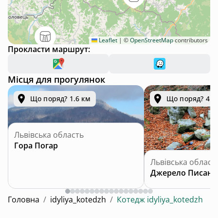
Leaflet
|
©
OpenStreetMap
contributors
Прокласти маршрут:
Місця для прогулянок
Що поряд? 1.6 км
Що поряд? 4.4
Львівська область
Гора Погар
Львівська област
Джерело Писана
Головна
/
idyliya_kotedzh
/
Котедж idyliya_kotedzh