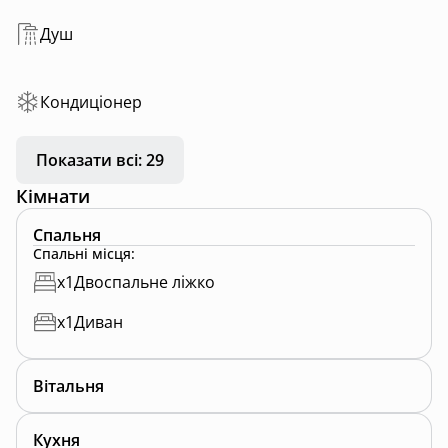
Душ
Кондиціонер
Показати всі: 29
Кімнати
Спальня
Спальні місця
:
x
1
Двоспальне ліжко
x
1
Диван
Вітальня
Кухня