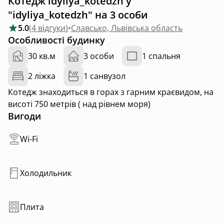
Котедж idyliya_kotedzh у
"idyliya_kotedzh" на 3 особи
5.0
(
4 відгуки
)
•
Славсько, Львівська область
Особливості будинку
30 кв.м
3 особи
1 спальня
2 ліжка
1 санвузол
Котедж знаходиться в горах з гарним краєвидом, на
висоті 750 метрів ( над рівнем моря)
Вигоди
Wi-Fi
Холодильник
Плита