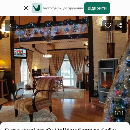
Відкрити
Застосунок, де зручніше
1
/
11