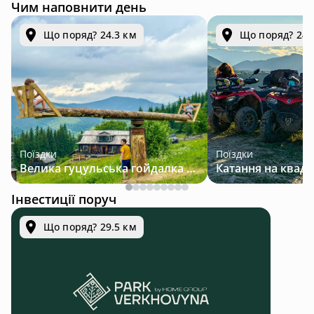
Чим наповнити день
Що поряд? 24.3 км
Що поряд? 24.
Поїздки
Поїздки
Велика гуцульська гойдалка — джип-тур у Карпатах
Інвестиції поруч
Що поряд? 29.5 км