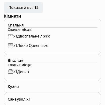
Показати всі: 15
Кімнати
Спальня
Спальні місця
:
x
1
Двоспальне ліжко
x
1
Ліжко Queen size
Вітальня
Спальні місця
:
x
1
Диван
Кухня
Санвузол x1