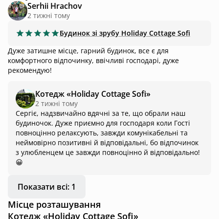
Serhii Hrachov
2 тижні тому
Будинок зі зрубу
Holiday Cottage Sofi
Дуже затишне місце, гарний будинок, все є для
комфортного відпочинку, ввічливі господарі, дуже
рекомендую!
Котедж «Holiday Cottage Sofi»
2 тижні тому
Сергіє, надзвичайно вдячні за те, що обрали наш
будиночок. Дуже приємно для господаря коли Гості
повноцінно релаксують, завжди комунікабельні та
неймовірно позитивні й відповідальні, бо відпочинок
з улюбленцем це завжди повноцінно й відповідально!
😀
Показати всі: 1
Місце розташування
Котедж «Holiday Cottage Sofi»