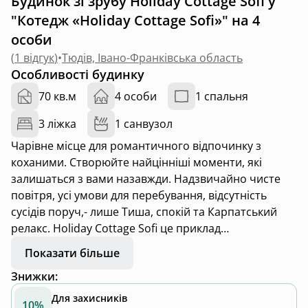
Будинок зі зрубу Holiday Cottage Sofi у
"Котедж «Holiday Cottage Sofi»" на 4
особи
(
1 відгук
)
•
Тюдів, Івано-Франківська область
Особливості будинку
70 кв.м
4 особи
1 спальня
3 ліжка
1 санвузол
Чарівне місце для романтичного відпочинку з
коханими. Створюйте найцінніші моменти, які
залишаться з вами назавжди. Надзвичайно чисте
повітря, усі умови для перебування, відсутність
сусідів поруч,- лише Тиша, спокій та Карпатський
релакс. Holiday Cottage Sofi це приклад
старовинного гуцульського будинку з смереки, який
Показати більше
було врятовано від знищення, старанно перенесено
Знижки
:
та відновлено з додаванням елементів сучасного
комфорту та збереженням духу старовини.
Для захисників
10%