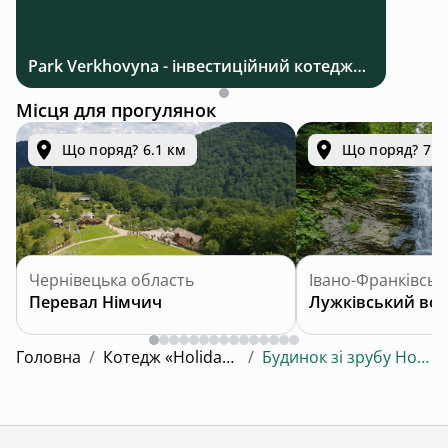
Park Verkhovyna - інвестиційний котеджний комплекс біля Верховини в Карпатах
Місця для прогулянок
Що поряд? 6.1 км
Що поряд? 7.4
Чернівецька область
Івано-Франківськ
Перевал Німчич
Лужківський во
Головна
/
Котедж «Holiday Cottage Sofi»
/
Будинок зі зрубу Holiday Cottage Sofi