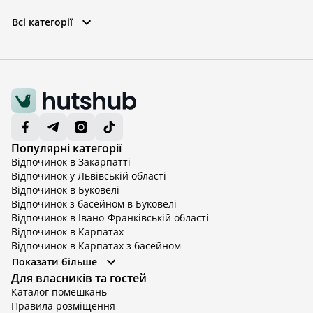
Всі категорії
Популярні категорії
Відпочинок в Закарпатті
Відпочинок у Львівській області
Відпочинок в Буковелі
Відпочинок з басейном в Буковелі
Відпочинок в Івано-Франківській області
Відпочинок в Карпатах
Відпочинок в Карпатах з басейном
Відпочинок в Київській області
Показати більше
Відпочинок в Київській області з басейном
Для власників та гостей
Відпочинок в Тернопільській області
Каталог помешкань
Відпочинок у Вінницькій області
Правила розміщення