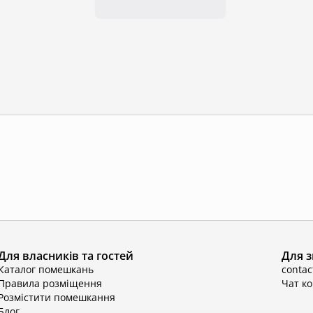
Для власників та гостей
Для з
Каталог помешкань
conta
Правила розміщення
Чат к
Розмістити помешкання
Блог