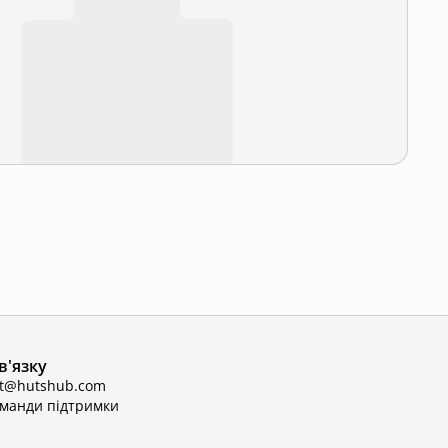
в'язку
ct@hutshub.com
оманди підтримки