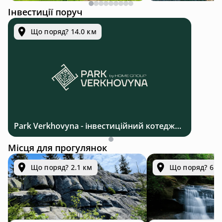
Інвестиції поруч
Що поряд? 14.0 км
Park Verkhovyna - інвестиційний котеджний комплекс біля Верховини в Карпатах
Місця для прогулянок
Що поряд? 2.1 км
Що поряд? 6.7