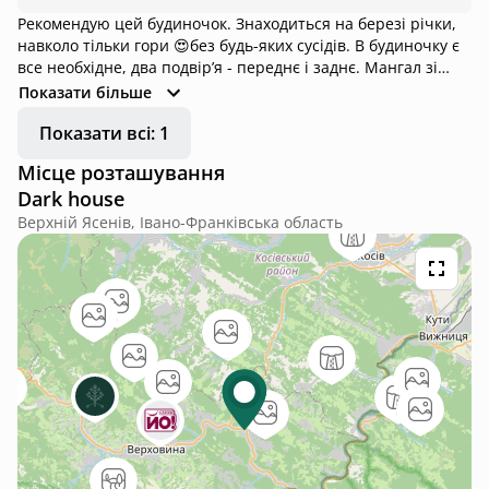
Рекомендую цей будиночок. Знаходиться на березі річки,
навколо тільки гори 😍без будь-яких сусідів. В будиночку є
все необхідне, два подвірʼя - переднє і заднє. Мангал зі
всім необхідним для барбекю. Єдиний нюанс, заїзд до
Показати більше
будиночку через вузький деревʼяний міст, але місцеві там
Показати всі: 1
їздять без проблем 😅. Близько до Верховини та
Косівського базару
Місце розташування
Dark house
Верхній Ясенів, Івано-Франківська область