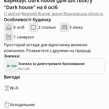
Барнхаус Dark house (для шістьох) у
"Dark house" на 6 осіб
(
1 відгук
)
•
Верхній Ясенів, Івано-Франківська область
Особливості будинку
6 осіб
2 спальні
3 ліжка
1 санвузол
Просторий котедж для відпочинку великою
компанією. Розважтеся з друзями на природі.
Знижка
:
Знижка за довготривале бронювання
₴1 000
від 5 діб
Вигоди
Wi-Fi
Холодильник