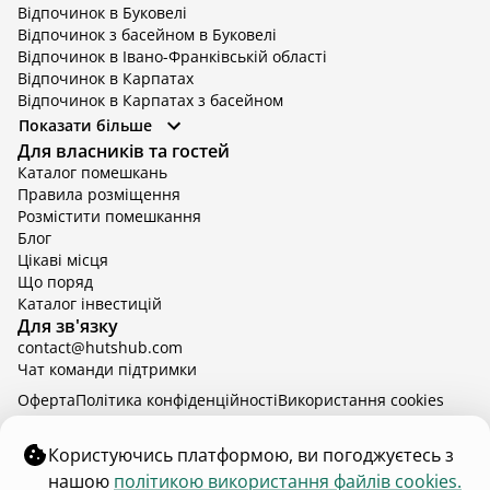
Відпочинок в Буковелі
Відпочинок з басейном в Буковелі
Відпочинок в Івано-Франківській області
Відпочинок в Карпатах
Відпочинок в Карпатах з басейном
Відпочинок в Київській області
Показати більше
Відпочинок в Київській області з басейном
Для власників та гостей
Відпочинок в Тернопільській області
Каталог помешкань
Відпочинок у Вінницькій області
Правила розміщення
Відпочинок в Яремче
Розмістити помешкання
Відпочинок у Львівській області з басейном
Блог
Відпочинок з басейном в Тернопільській області
Цікаві місця
Що поряд
Каталог інвестицій
Для зв'язку
contact@hutshub.com
Чат команди підтримки
Оферта
Політика конфіденційності
Bикористання cookies
hutshub | ©
2026
Користуючись платформою, ви погоджуєтесь з
нашою
політикою використання файлів cookies.