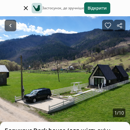
Відкрити
Застосунок, де зручніше
1
/
10