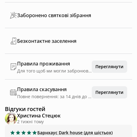
Заборонено святкові зібрання
Безконтактне заселення
Правила проживання
Переглянути
Для того щоб ми могли забронювати за Вами будиночок потрібно ввести ще одну передоплату у розмірі 40 % на карту яку ми Вам надішлемо ! Термін внесення доугої передоплати становить 2 години !
Правила скасування
Переглянути
Повне повернення: за 14 днів до дати заїзду
Відгуки гостей
Христина Стецюк
2 тижні тому
Барнхаус
Dark house (для шістьох)