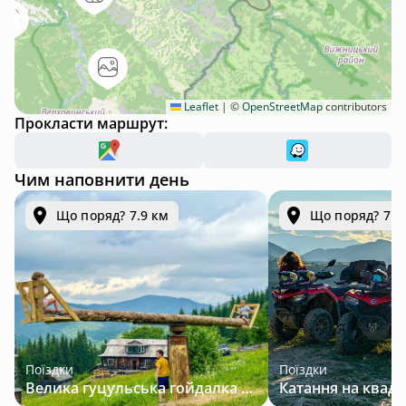
Leaflet
|
©
OpenStreetMap
contributors
Прокласти маршрут:
Чим наповнити день
Що поряд? 7.9 км
Що поряд? 7.9
Поїздки
Поїздки
Велика гуцульська гойдалка — джип-тур у Карпатах