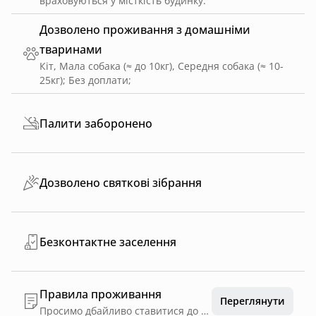
враховуються у місткість будинку.
Дозволено проживання з домашніми
тваринами
Кіт, Мала собака (≈ до 10кг), Середня собака (≈ 10-
25кг)
;
Без доплати
;
Палити заборонено
Дозволено святкові зібрання
Безконтактне заселення
Правила проживання
Переглянути
Просимо дбайливо ставитися до меблів, техніки та інвентарю. У разі пошкодження майна повідомте власника. Заборонено використовувати відкритий вогонь у приміщенні. Мангал використовувати лише у відведеній зоні. Перед виходом перевіряйте вимкнення електроприладів, Підтримуйте порядок у котеджі. Під час проживання з тваринами власники несуть повну відпвідальність за чистоту та можливі пошкодження тваринами майна. У приміщенні паління заборонено. Проживання дозволено лише для кількості осіб, узгодженої під час бронювання. Адміністрація не несе відповідальності за особисті речі гостей. У разі порушення правил власник залишає за собою право припинити проживання без повернення коштів.