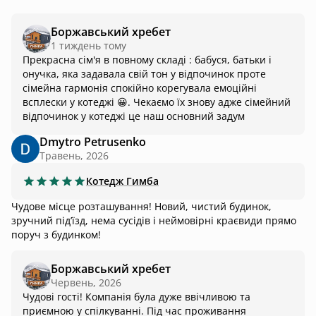
Боржавський хребет
1 тиждень тому
Прекрасна сім'я в повному складі : бабуся, батьки і
онучка, яка задавала свій тон у відпочинок проте
сімейна гармонія спокійно корегувала емоційні
всплески у котеджі 😀. Чекаємо їх знову адже сімейний
відпочинок у котеджі це наш основний задум
Dmytro Petrusenko
Травень, 2026
Котедж
Гимба
Чудове місце розташування! Новий, чистий будинок,
зручний підʼїзд, нема сусідів і неймовірні краєвиди прямо
поруч з будинком!
Боржавський хребет
Червень, 2026
Чудові гості! Компанія була дуже ввічливою та
приємною у спілкуванні. Під час проживання