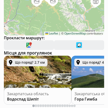
Leaflet
|
©
OpenStreetMap
contributors
Прокласти маршрут:
Місця для прогулянок
Що поряд? 2.7 км
Що поряд? 4.9
Закарпатська область
Закарпатська обл
Водоспад Шипіт
Гора Гимба