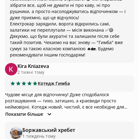
зібрати все, щоб не думати ні про каву, ні про
рушники, а просто насолоджуватись відпочинком — і
дуже приємно, що це відчулось!
Електрокар зарядили, ворота відкрились самі,
халатики не переплутали — місія виконана ✅😄
Дякуємо, що були акуратні та залишили після себе
такий позитив. Чекаємо на вас знову — "Гимба" вже
сумує за такою класною компанією 🔥🏡. Будемо
рекомендувати іншим господарям!
Kira Kniazeva
2 тижні тому
Котедж
Гимба
Чудове місце для відпочинку! Дуже сподобалося
розташування — тихо, затишно, а краєвиди просто
неймовірні. Котедж новий, чистий, є все необхідне для
комфортного проживання. Господар привітний, завжди на
Показати більше
зв’язку та уважний до гостей. Ідеальна база для походів
Боржавським хребтом. З радістю повернулися б ще!
Боржавський хребет
1 тиждень тому