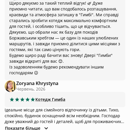
Щиро дякуємо за такий теплий відгук! 🌿 Дуже
приємно читати, що вам сподобалось розташування,
краєвиди та атмосфера затишку в "Гимбі". Ми справді
старались зробити котедж максимально комфортним
для гостей, і особливо тішить, що це відчувається.
Дякуємо, що обрали нас як базу для походів
Боржавським хребтом — це один із наших улюблених
маршрутів, і завжди приємно ділитися цими місцями з
гостями, які так само цінують гори.
Будемо щиро раді бачити вас знову! Двері "Гимби"
завжди відкриті для вас 😊.
Із задоволенням будемо рекомендувати іншим
господарям 😉
Zoryana Khrystyna
Червень, 2026
Котедж
Гимба
Ідеальне місце для сімейного відпочинку із дітьми. Тихо,
спокійно, будинок оснащений всім необхідним. Господар
дуже уважний до гостей і деталей, щоб для проживаючих
був ідеальний комфорт.
Показати більше