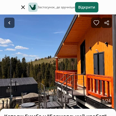
Відкрити
Застосунок, де зручніше
1
/
24