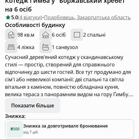
Котедж Гимба у "Боржавський хребет"
на 6 осіб
5.0
(
4 відгуки
)
•
Подобовець, Закарпатська область
Особливості будинку
98 кв.м
6 осіб
2 спальні
4 ліжка
1 санвузол
Сучасний дерев'яний котедж у скандинавському
стилі — простір, створений для справжнього
відпочинку до шести гостей. Все тут продумано для
сім'ї або невеликої компанії: дві спальні та світла
вітальня з каміном, повністю обладнана кухня,
велика тераса з панорамним видом на гору Ґимбу.
Окремий заїзд, паркування на кілька авто,
Показати більше
ландшафтний дизайн із зоною барбекю, вогнищем і
Знижка
:
гойдалкою. Тут панує тиша та усамітнення — ранок
починається з кави на терасі серед туману над
Знижка за довготривале бронювання
₴500
схилами, а вечір — з живого вогню в каміні та
від 7 діб