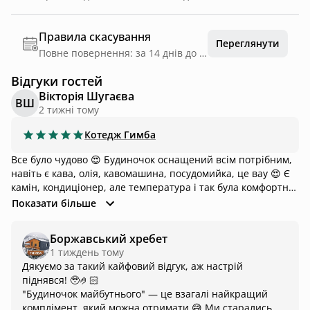
Правила скасування
Переглянути
Повне повернення: за 14 днів до дати заїзду
Відгуки гостей
Вікторія Шугаєва
ВШ
2 тижні тому
Котедж
Гимба
Все було чудово 😍 Будиночок оснащений всім потрібним,
навіть є кава, олія, кавомашина, посудомийка, це вау 😍 Є
камін, кондиціонер, але температура і так була комфортна
весь час. Дуже хороший власник, який завжди на звʼязку
Показати більше
Можна зарядити електрокар Автоматичні ворота Дуже
гарно та охайно все, халатики, рушники окремо для душу,
Боржавський хребет
окремо для чану Це просто якийсь будиночок майбутнього
1 тиждень тому
😅🤌🏻
Дякуємо за такий кайфовий відгук, аж настрій
піднявся! 🥹🤌🏻
"Будиночок майбутнього" — це взагалі найкращий
комплімент, який можна отримати 😅 Ми старались