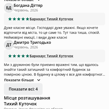
атмосферно. Вид з вікна та з тераси - особливе
Богдана Дігтяр
БД
задоволення. Однозначно, рекомендуємо!
Червень, 2026
Барнхаус
Тихий Куточок
Дуже класне місце. Господарі дуже уважні. Якщо хочете
відпочити від міста, то це саме то. Тут така тиша, спокій.
Неймовірні емоції, і види дуже класні
Дмитро Тригодько
ДТ
Червень, 2026
Барнхаус
Тихий Куточок
Ми з дружиною були приємно вражені тим, що вдалось
знайти такий затишний та комфортний будинок за
помірною ціною. В будинку в цілому є все для комфортного
проживання, тож ми гарно та безтурботно відпочивали.
Показати більше
Дуже приємні власники, які завжди на звʼязку і готові
Показати всі: 4
допомогти по всім питанням. Єдине що потрібно
врахувати - до будинку близько 2 кілометрів йде камʼяниста
Місце розташування
дорога, яку подолають не всі авто, але власники теж за
Тихий Куточок
потреби з цим допоможуть. Рекомендую даний будиночок
для всіх хто шукає сучасний та комфортний будинок подалі
Яремче, Івано-Франківська область