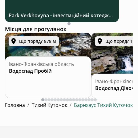
Park Verkhovyna - інвестиційний котеджний комплекс біля Верховини в Карпатах
Місця для прогулянок
Що поряд? 878 м
Що поряд? 1.2
Івано-Франківська область
Водоспад Пробій
Івано-Франківськ
Водоспад Дівочі
Головна
/
Тихий Куточок
/
Барнхаус Тихий Куточок