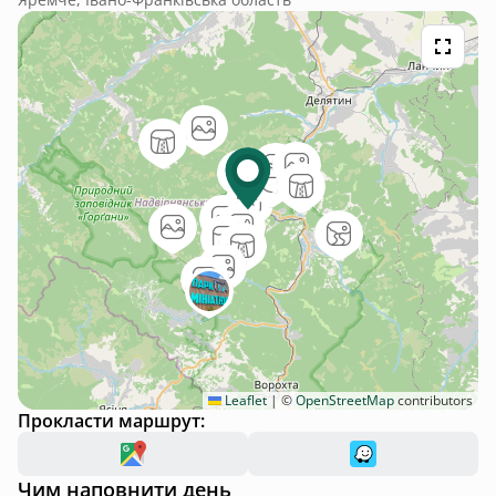
від метушні щоб максимально відпочити
Leaflet
|
©
OpenStreetMap
contributors
Прокласти маршрут:
Чим наповнити день