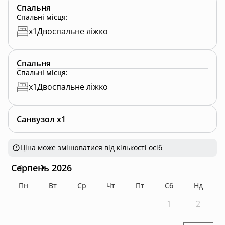
природи , - то ми щиро раді будемо Вас бачити у
Спальня
нашому Будиночку
Спальні місця
:
Мінімум 2 доби
x
1
Двоспальне ліжко
Спальня
Спальні місця
:
x
1
Двоспальне ліжко
Санвузол x1
Ціна може змінюватися від кількості осіб
Серпень 2026
Пн
Вт
Ср
Чт
Пт
Сб
Нд
1
2