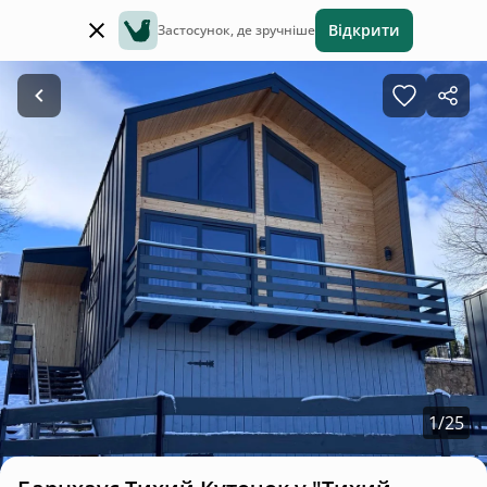
Відкрити
Застосунок, де зручніше
1
/
25