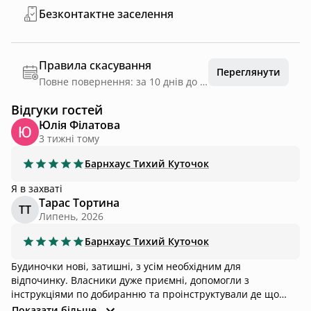
Безконтактне заселення
Правила скасування
Переглянути
Повне повернення: за 10 днів до дати заїзду
Відгуки гостей
Юлія Філатова
3 тижні тому
Барнхаус
Тихий Куточок
Я в захваті
Тарас Тортина
ТТ
Липень, 2026
Барнхаус
Тихий Куточок
Будиночки нові, затишні, з усім необхідним для
відпочинку. Власники дуже приємні, допомогли з
інструкціями по добиранню та проінструктували де що
лежить:) Відпочивали у двох - було дуже затишно та
Показати більше