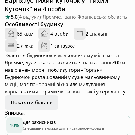
Барнхаус Тихий Куточок у "Тихий
Куточок" на 4 особи
5.0
(
4 відгуки
)
•
Яремче, Івано-Франківська область
Особливості будинку
65 кв.м
4 особи
2 спальні
2 ліжка
1 санвузол
Здається будиночок у мальовничому місці міста
Яремче, Будиночок знаходиться на відстанні 800 м
над рівнем моря , поблизу гори «Горган»
Будиночок розташований у дуже мальовничому
місці , має панорамні вікна для милування
карпатськими горами як на зовні так і у середині, у
садибі мають змогу з комфортом розміститись 4
Показати більше
людей
Знижка
:
Пропонуємо 2 поверховий будинок у якому 2
спальні кімнати, які поєднують у собі сучасний
Для захисників
10%
дизайн та екологічно чисті матеріали, кожна
Спеціальна знижка для військовослужбовців