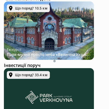
Що поряд? 10.5 км
Екскурсії
Парк-музей просто неба «Велична Україна»
Інвестиції поруч
Що поряд? 33.4 км