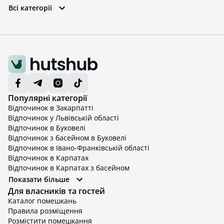
Всі категорії
Популярні категорії
Відпочинок в Закарпатті
Відпочинок у Львівській області
Відпочинок в Буковелі
Відпочинок з басейном в Буковелі
Відпочинок в Івано-Франківській області
Відпочинок в Карпатах
Відпочинок в Карпатах з басейном
Відпочинок в Київській області
Показати більше
Відпочинок в Київській області з басейном
Для власників та гостей
Відпочинок в Тернопільській області
Каталог помешкань
Відпочинок у Вінницькій області
Правила розміщення
Відпочинок в Яремче
Розмістити помешкання