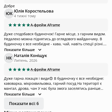
Добре
Юлія Коростельова
ЮК
4 тижні тому
А-фрейм
AFrame
Дуже сподобався будиночок! Гарне місце, з гарним видом.
Недалеко можна піднятись до оглядового майданчику. В
будиночку є все необхідне - кава, чай, навіть спеції різні.
Мангальна зона зі всім необхідним. Власники - дуже
Показати більше
привітні. Плануємо повертатися знову ! Дякуємо за
Наталія Коніщук
НК
чудовий настрій для відпочинку!
Липень, 2026
А-фрейм
AFrame
Дуже гарна локація і види😍 В будиночку є все необхідне:
кавоварка, мікрохвильовка, гарний посуд На території є
мангал, дрова, чан У нас була змога заселятись раніше
зазначеного часу і тут було без проблем Приємна
Показати більше
комунікація з господарями. До будинку можна дійти пішки,
Показати всі: 6
доїхати на своєму авто(є парковка), або ж взяти таксі
(приблизно 400-500 грн) З мінусів: трошки зле працював