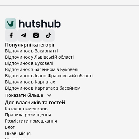
Популярні категорії
Відпочинок в Закарпатті
Відпочинок у Львівській області
Відпочинок в Буковелі
Відпочинок з басейном в Буковелі
Відпочинок в Івано-Франківській області
Відпочинок в Карпатах
Відпочинок в Карпатах з басейном
Відпочинок в Київській області
Показати більше
Відпочинок в Київській області з басейном
Для власників та гостей
Відпочинок в Тернопільській області
Каталог помешкань
Відпочинок у Вінницькій області
Правила розміщення
Відпочинок в Яремче
Розмістити помешкання
Відпочинок у Львівській області з басейном
Блог
Відпочинок з басейном в Тернопільській області
Цікаві місця