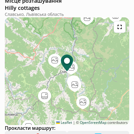
Місце розташування
стік в душовій
Hilly cottages
Славсько, Львівська область
Leaflet
|
©
OpenStreetMap
contributors
Прокласти маршрут: