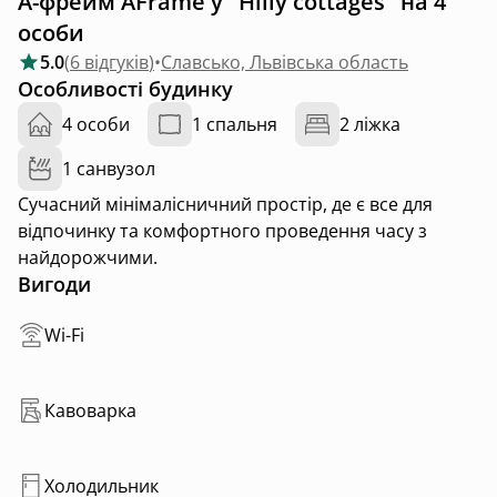
А-фрейм AFrame у "Hilly cottages" на 4
особи
5.0
(
6 відгуків
)
•
Славсько, Львівська область
Особливості будинку
4 особи
1 спальня
2 ліжка
1 санвузол
Сучасний мінімалісничний простір, де є все для
відпочинку та комфортного проведення часу з
найдорожчими.
Вигоди
Wi-Fi
Кавоварка
Холодильник