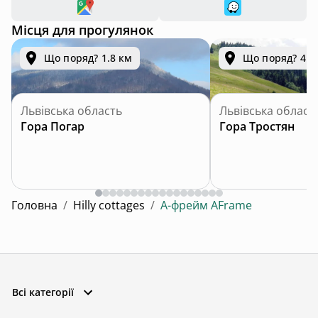
Місця для прогулянок
Що поряд? 1.8 км
Що поряд? 4.3
Львівська область
Львівська област
Гора Погар
Гора Тростян
Головна
/
Hilly cottages
/
А-фрейм AFrame
Всі категорії