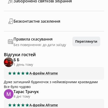
Заборонено святкові зібрання
Безконтактне заселення
Правила скасування
Переглянути
Без повернення: до дати заїзду
Відгуки гостей
Б Б
1 день тому
А-фрейм
AFrame
Дуже затишний будиночок з неймовірними краєвидами
Все було чудово
Тарас Трачук
4 днi тому
А-фрейм
AFrame