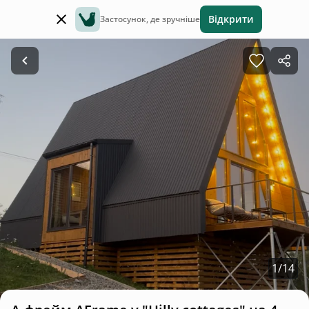
Відкрити
Застосунок, де зручніше
1
/
14