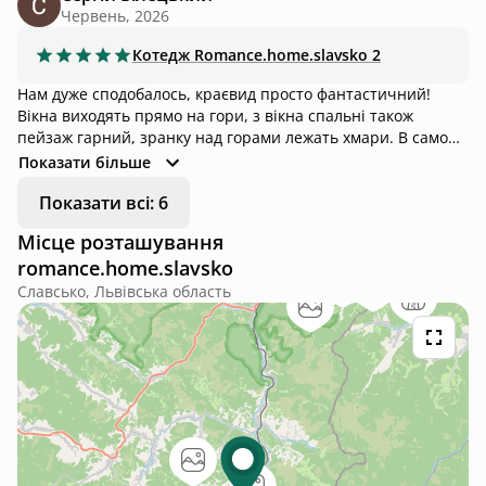
Червень, 2026
Котедж
Romance.home.slavsko 2
Нам дуже сподобалось, краєвид просто фантастичний!
Вікна виходять прямо на гори, з вікна спальні також
пейзаж гарний, зранку над горами лежать хмари. В самому
будиночку чисто, гарно пахне і дуже затишно. Крім того,
Показати більше
все передбачено, є навіть фольга, приправи, капучінатор і
Показати всі: 6
кілька видів чаю; кавоварка на заварну каву. Чан з джакузі
з видом на гори - це щось! Лежаки біля нього і ще гойдалка
Місце розташування
прямо на краю гори теж дуже мальовнича. А до мангала є
romance.home.slavsko
дрова і шампури. Також на території є басейн спільний на
дві хатки. Надзвичайно привітна власниця. Дуже
Славсько, Львівська область
рекомендуємо!