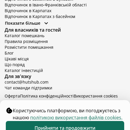
Відпочинок в Івано-Франківській області
Відпочинок в Карпатах
Відпочинок в Карпатах з басейном
Відпочинок в Київській області
Показати більше
Відпочинок в Київській області з басейном
Для власників та гостей
Відпочинок в Тернопільській області
Каталог помешкань
Відпочинок у Вінницькій області
Правила розміщення
Відпочинок в Яремче
Розмістити помешкання
Відпочинок у Львівській області з басейном
Блог
Відпочинок з басейном в Тернопільській області
Цікаві місця
Що поряд
Каталог інвестицій
Для зв'язку
contact@hutshub.com
Чат команди підтримки
Оферта
Політика конфіденційності
Bикористання cookies
hutshub | ©
2026
Користуючись платформою, ви погоджуєтесь з
нашою
політикою використання файлів cookies.
₴5 000
від
доба
Забронювати
Прийняти та продовжити