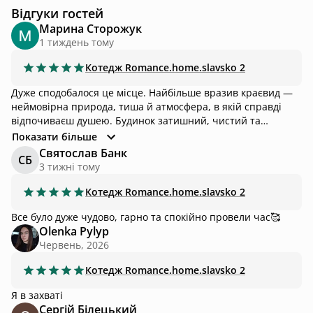
Відгуки гостей
Марина Сторожук
1 тиждень тому
Котедж
Romance.home.slavsko 2
Дуже сподобалося це місце. Найбільше вразив краєвид —
неймовірна природа, тиша й атмосфера, в якій справді
відпочиваєш душею. Будинок затишний, чистий та
доглянутий, є все необхідне для комфортного проживання.
Показати більше
Басейн теж чистий, видно, що за ним добре доглядають.
Святослав Банк
СБ
Окремо хочеться відзначити господиню — дуже привітна,
3 тижні тому
уважна й приємна людина, завжди на зв'язку та готова
допомогти. Єдине, що варто мати на увазі, — час від часу
Котедж
Romance.home.slavsko 2
чути потяги. Особисто для нас це не зіпсувало відпочинку,
Все було дуже чудово, гарно та спокійно провели час🥰
але для тих, хто любить абсолютну тишу, ця інформація
Olenka Pylyp
може бути корисною. Загалом залишилися дуже приємні
Червень, 2026
враження. Дякуємо за гостинність!
Котедж
Romance.home.slavsko 2
Я в захваті
Сергій Білецький