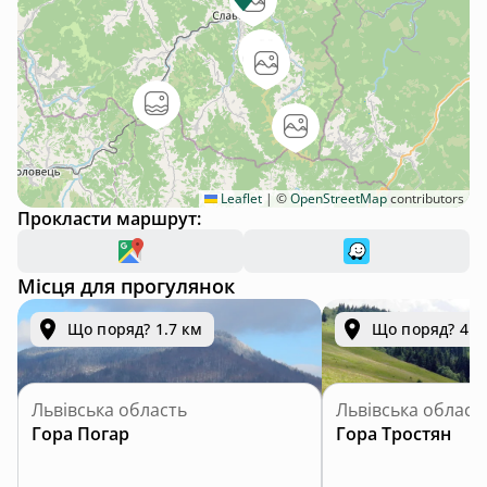
Leaflet
|
©
OpenStreetMap
contributors
Прокласти маршрут:
Місця для прогулянок
Що поряд? 1.7 км
Що поряд? 4.7
Львівська область
Львівська област
Гора Погар
Гора Тростян