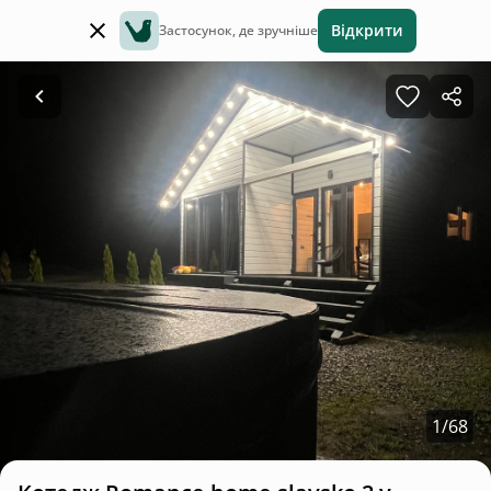
Відкрити
Застосунок, де зручніше
1
/
68