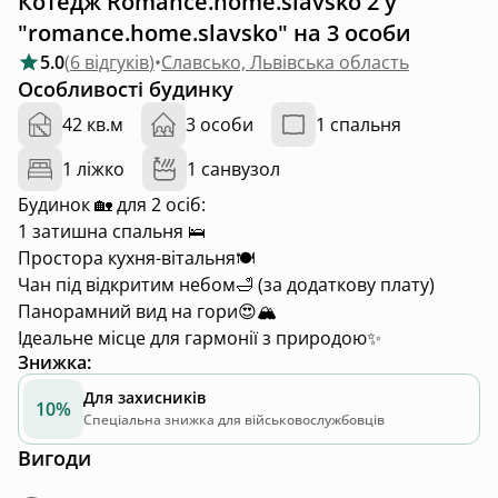
Котедж Romance.home.slavsko 2 у
"romance.home.slavsko" на 3 особи
5.0
(
6 відгуків
)
•
Славсько, Львівська область
Особливості будинку
42 кв.м
3 особи
1 спальня
1 ліжко
1 санвузол
Будинок 🏡 для 2 осіб:
1 затишна спальня 🛌
Простора кухня-вітальня🍽️
Чан під відкритим небом🛁 (за додаткову плату)
Панорамний вид на гори😍🏔️
Ідеальне місце для гармонії з природою✨
Знижка
:
Для захисників
10%
Спеціальна знижка для військовослужбовців
Вигоди