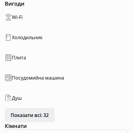
Також є посудомийна та пральна машина.
Вигоди
Є камін який обігріває весь котедж.
Є інвертор який забезпечує в будинку безперебійно
Wi-Fi
світло, воду та інтернет.
На вулиці є
Мангал
Холодильник
Місце для паркування автомобіля Зарядка
електромобілів.
Котедж розташований один на просторій ділянці.
Плита
Все у Вашому розпорядженні і створено для Вашого
максимального комфортного відпочинку.
Посудомийна машина
До котеджу дуже зручний заїзд .
Душ
Показати всі: 32
Кімнати