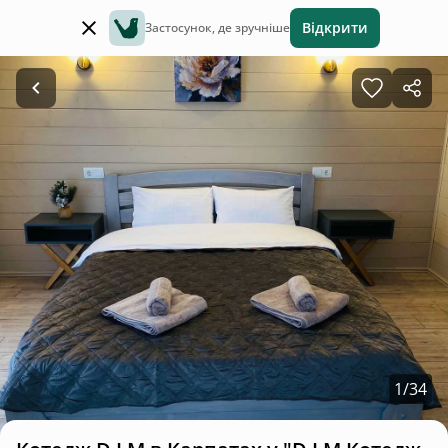
Відкрити
Застосунок, де зручніше
1
/
34