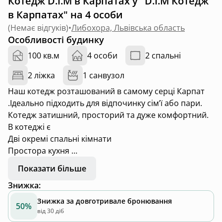
Котедж D.I.M в Карпатах у "D.I.M Котедж
в Карпатах" на 4 особи
(
Немає відгуків
)
•
Либохора, Львівська область
Особливості будинку
100 кв.м
4 особи
2 спальні
2 ліжка
1 санвузол
Наш котедж розташований в самому серці Карпат
.Ідеально підходить для відпочинку сімʼї або пари.
Котедж затишний, просторий та дуже комфортний.
В котеджі є
Дві окремі спальні кімнати
Простора кухня
Гостьова кімната
Показати більше
Великий санвузол з душем та ванною Велика
Знижка
:
прихожа
В котеджі є весь необхідний посуд, постільна
Знижка за довготривале бронювання
50%
білизна та рушники.
від 30 діб