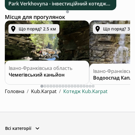
Park Verkhovyna - інвестиційний котеджний комплекс біля Верховини в Карпатах
Місця для прогулянок
Що поряд? 2.5 км
Що поряд? 3.1
Івано-Франківська область
Івано-Франківськ
Чемегівський каньйон
Водооспад Капл
Головна
/
Kub.Karpat
/
Котедж Kub.Karpat
Всі категорії