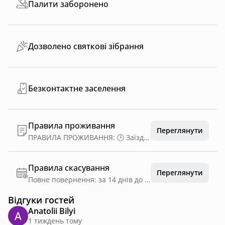
Палити заборонено
Дозволено святкові зібрання
Безконтактне заселення
Правила проживання
Переглянути
ПРАВИЛА ПРОЖИВАННЯ: 🕒 Заїзд з 14:00 🕚 Виїзд до 11:00 🚫 Гучні вечірки не дозволяються 🎆 Піротехніка та феєрверки заборонені 🚬 Куріння — тільки на терасі 🔥 Вогонь — лише в мангалі Шановні гості, наші будиночки створені для затишного відпочинку, тому просимо не влаштовувати гучних святкувань. 🎶 Музика — тільки всередині будинку. Поважаймо комфорт та особистий простір один одного. ❤️ Дякуємо за розуміння та відповідальність!
Правила скасування
Переглянути
Повне повернення: за 14 днів до дати заїзду
Відгуки гостей
Anatolii Bilyi
1 тиждень тому