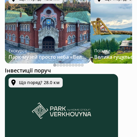
Екскурсії
Поїздки
Парк-музей просто неба «Велична Україна»
Інвестиції поруч
Що поряд? 28.0 км