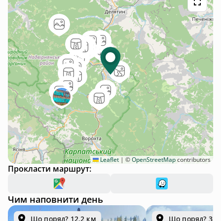
Leaflet
|
©
OpenStreetMap
contributors
Прокласти маршрут:
Чим наповнити день
Що поряд? 12.2 км
Що поряд? 32.