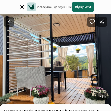
Відкрити
Застосунок, де зручніше
1
/
15