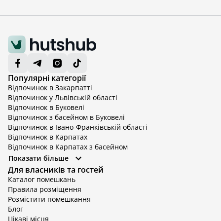
Популярні категорії
Відпочинок в Закарпатті
Відпочинок у Львівській області
Відпочинок в Буковелі
Відпочинок з басейном в Буковелі
Відпочинок в Івано-Франківській області
Відпочинок в Карпатах
Відпочинок в Карпатах з басейном
Відпочинок в Київській області
Показати більше
Відпочинок в Київській області з басейном
Для власників та гостей
Відпочинок в Тернопільській області
Каталог помешкань
Відпочинок у Вінницькій області
Правила розміщення
Відпочинок в Яремче
Розмістити помешкання
Відпочинок у Львівській області з басейном
Блог
Відпочинок з басейном в Тернопільській області
Цікаві місця