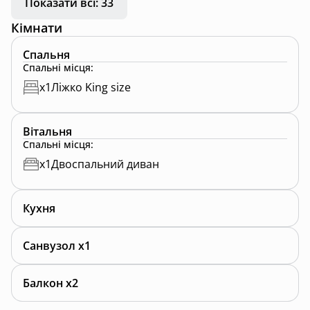
Показати всі: 33
Чан за окрему плату , сезонний басейн.
Кімнати
Спальня
Спальні місця
:
x
1
Ліжко King size
Вітальня
Спальні місця
:
x
1
Двоспальний диван
Кухня
Санвузол x1
Балкон x2