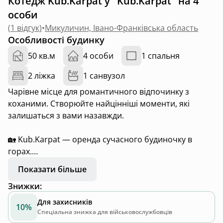
Котедж Kub.Karpat у "Kub.Karpat" на 4
особи
(
1 відгук
)
•
Микуличин, Івано-Франківська область
Особливості будинку
50 кв.м
4 особи
1 спальня
2 ліжка
1 санвузол
Чарівне місце для романтичного відпочинку з
коханими. Створюйте найцінніші моменти, які
залишаться з вами назавжди.
🏡 Kub.Karpat — оренда сучасного будиночку в
горах.
🌿 Ідеально для романтичних вихідних або
Показати більше
сімейного відпочинку.
Знижки
:
💌 Бронюй просто зараз — місць обмежено!
Для захисників
10%
🏡 Будиночок повністю укомплектований для
Спеціальна знижка для військовослужбовців