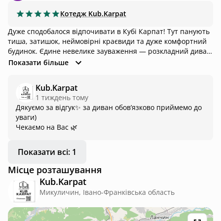
Котедж
Kub.Karpat
Дуже сподобалося відпочивати в Кубі Карпат! Тут панують
тиша, затишок, неймовірні краєвиди та дуже комфортний
будинок. Єдине невелике зауваження — розкладний диван
трохи жорсткуватий і не розкладається на повну довжину
Показати більше
через обмежений простір. Але це зовсім не зіпсувало наші
враження. Загалом нам усе дуже сподобалося, із
Kub.Karpat
задоволенням приїдемо ще!
1 тиждень тому
Дякуємо за відгук✨ за диван обовʼязково приймемо до
уваги)
Чекаємо на Вас 🌿
Показати всі: 1
Місце розташування
Kub.Karpat
Микуличин, Івано-Франківська область