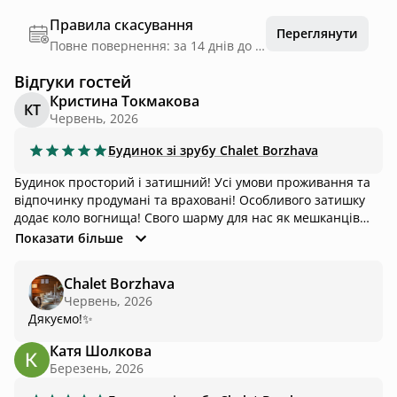
Правила скасування
Переглянути
Повне повернення: за 14 днів до дати заїзду
Відгуки гостей
Кристина Токмакова
КТ
Червень, 2026
Будинок зі зрубу
Chalet Borzhava
Будинок просторий і затишний! Усі умови проживання та
відпочинку продумані та враховані! Особливого затишку
додає коло вогнища! Свого шарму для нас як мешканців
міста створював щоденний вигул корівок! Посуд високої
Показати більше
якості і вмістка посудомийна машина! Дуже уважні хазяї,
які за першим проханням виконували всі наші забаганки!
Chalet Borzhava
Потішило велике різноманіття ігор та читання для
Червень, 2026
дозвілля! Поруч легкий підйом на полонину з неповторним
Дякуємо!✨
краєвидом, а також туристичний маршрут на Великий
Верх! Дякуємо щіро!
Катя Шолкова
Березень, 2026