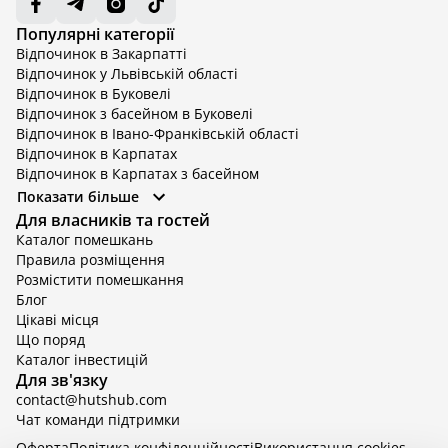
Популярні категорії
Відпочинок в Закарпатті
Відпочинок у Львівській області
Відпочинок в Буковелі
Відпочинок з басейном в Буковелі
Відпочинок в Івано-Франківській області
Відпочинок в Карпатах
Відпочинок в Карпатах з басейном
Відпочинок в Київській області
Показати більше
Відпочинок в Київській області з басейном
Для власників та гостей
Відпочинок в Тернопільській області
Каталог помешкань
Відпочинок у Вінницькій області
Правила розміщення
Відпочинок в Яремче
Розмістити помешкання
Відпочинок у Львівській області з басейном
Блог
Відпочинок з басейном в Тернопільській області
Цікаві місця
Що поряд
Каталог інвестицій
Для зв'язку
contact@hutshub.com
Чат команди підтримки
Оферта
Політика конфіденційності
Bикористання cookies