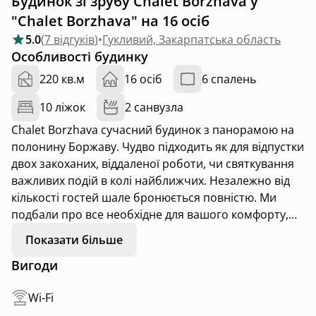
Будинок зі зрубу Chalet Borzhava у
"Chalet Borzhava" на 16 осіб
5.0
(
7 відгуків
)
•
Гукливий, Закарпатська область
Особливості будинку
220 кв.м
16 осіб
6 спалень
10 ліжок
2 санвузла
Chalet Borzhava сучасний будинок з панорамою на
полонину Боржаву. Чудво підходить як для відпустки
двох закоханих, віддаленої роботи, чи святкування
важливих подій в колі найближчих. Незалежно від
кількості гостей шале бронюється повністю. Ми
подбали про все необхідне для вашого комфорту,
від інстаграмного посуду для сервірування столу та
Показати більше
білосніжної постелі, до колекції настільних ігор та
Вигоди
приватної бібліотеки.
Wi-Fi
В будинку 6 спалень та два диван-ліжка у вітальнях,