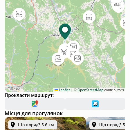
Leaflet
|
©
OpenStreetMap
contributors
Прокласти маршрут:
Місця для прогулянок
Що поряд? 5.6 км
Що поряд? 5.7