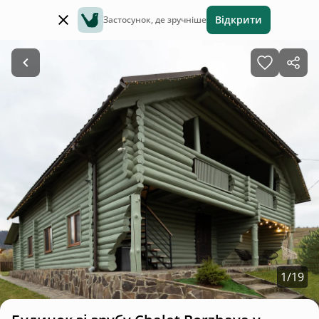
Відкрити
Застосунок, де зручніше
1
/
19