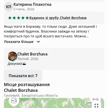
Катерина Плахотна
КП
Січень, 2026
Будинок зі зрубу
Chalet Borzhava
Якщо їхати в Боржаву, то тільки сюди. Дуже затишний і
комфортний будинок. Власники завжди на звʼязку і
піклуються про те щоб всього вистачало. Можна
усамітнитися і водночас зручно добиратись до
Показати більше
туристичних місць. Всім дуже рекомендую цей будиночок!
Chalet Borzhava
Лютий, 2026
Дякуємо!⛰️
Показати всі: 7
Місце розташування
Chalet Borzhava
Гукливий, Закарпатська область