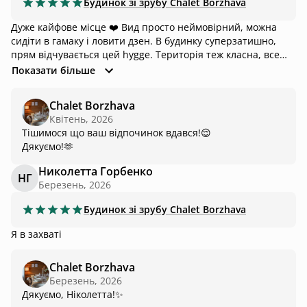
Будинок зі зрубу
Chalet Borzhava
Дуже кайфове місце ❤️ Вид просто неймовірний, можна
сидіти в гамаку і ловити дзен. В будинку суперзатишно,
прям відчувається цей hyggе. Територія теж класна, все
гарно й доглянуто, і головне дуже тихо та спокійно.
Показати більше
Ідеально, щоб відпочити і перезавантажитись. Ну і
окремий плюс: котики і чан у дворі.
Chalet Borzhava
Квітень, 2026
Тішимося що ваш відпочинок вдався!😌
Дякуємо!🫶
Николетта Горбенко
НГ
Березень, 2026
Будинок зі зрубу
Chalet Borzhava
Я в захваті
Chalet Borzhava
Березень, 2026
Дякуємо, Ніколетта!✨