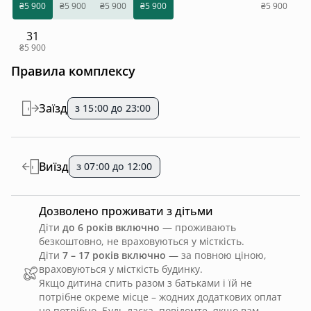
₴5 900
₴5 900
₴5 900
₴5 900
₴5 900
31
₴5 900
Правила комплексу
Заїзд
з 15:00 до 23:00
Виїзд
з 07:00 до 12:00
Дозволено проживати з дітьми
Діти
до 6 років включно
— проживають
безкоштовно, не враховуються у місткість.
Діти
7 – 17 років включно
— за повною ціною,
враховуються у місткість будинку.
Якщо дитина спить разом з батьками і їй не
потрібне окреме місце – жодних додаткових оплат
не потрібно. Будь ласка, повідомте, якщо вам