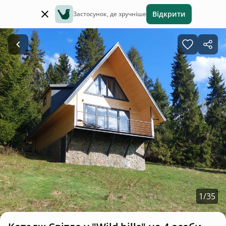
Відкрити
Застосунок, де зручніше
1
/
35