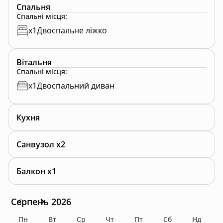
🌳 Додаткові переваги:
Спальня
• Зовнішній простір з місцем для відпочинку. Тут
Спальні місця
:
можна насолодитися вечірніми посиденьками під
x
1
Двоспальне ліжко
відкритим небом.
• Неподалік від котеджу є пішохідні маршрути, які
відкривають доступ до неймовірних краєвидів.
Вітальня
Спальні місця
:
📅 Забронюйте свій відпочинок сьогодні:
x
1
Двоспальний диван
Проведіть незабутні дні в нашому чудовому котеджі,
отримуючи задоволення від комфортного
Кухня
відпочинку та краси навколишніх гір!!!
Санвузол x2
Балкон x1
Серпень 2026
Пн
Вт
Ср
Чт
Пт
Сб
Нд