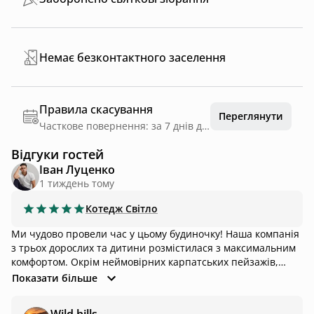
Немає безконтактного заселення
Правила скасування
Переглянути
Часткове повернення: за 7 днів до дати заїзду
Відгуки гостей
Іван Луценко
1 тиждень тому
Котедж
Світло
Ми чудово провели час у цьому будиночку! Наша компанія
з трьох дорослих та дитини розмістилася з максимальним
комфортом. Окрім неймовірних карпатських пейзажів,
одразу відзначаєш свіжий та сучасний ремонт — усе
Показати більше
зроблено зі смаком. Особливо порадувала кухня з
посудомийною машиною, що дозволяє дійсно відпочивати.