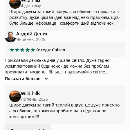
Wild hills
На території є мангал, а в будинку — книги та настільні
4 днi тому
ігри для затишних вечорів. **Побажання для власників:**
Щиро дякуєм за такий відгук, а особливо за підказки в
для збільшення середнього чеку та комфорту гостей було б
розвитку, дуже цікава ідея вже над нею працюєм, щоб
чудово додати роздрукований каталог із місцевими
було більше інформації і комфортніший відпочинок!
послугами. У горах хочеться мати під рукою готові
варіанти дозвілля. Наприклад, круто було б бачити
Андрій Денис
контакти: * **Екскурсій та логістики:** гіди, поїздки на
Червень, 2025
джипах/квадроциклах, прокат спорядження, місцеве таксі.
* **Гастрономії:** крафтові фермерські продукти, доставка
Котедж
Світло
з найближчих колиб, готові бокси для пікніка чи багаття
(замариноване м'ясо, т.і.). * **Релаксу:** найближчі чани,
Приживали декілька днів у шале Світло. Дуже гарно
бані, масаж. * **Особливих послуг:** бебісіттер для
укомплектований будиночок де можна без проблем
дитини (щоб дорослі могли сходити на складний маршрут),
проживати тиждень і більше, надзвичайно світле
локальні фотосесії чи майстер-класи. Дякуємо за
помешкання в післяобідній час з можливістю спостерігати
Показати більше
гостинність, із задоволенням повернемося ще!
захід сонця, щоправда за горами. Приємним сюрпризом
була посудомийка і справді продумана кількість приладдя.
Wild hills
Як на дворі прохододно то пічка-камін без проблем зігріє
Липень, 2025
та створить приємну атмосферу. Щодо доїзду то низьке
Щиро дякуєм за такий теплий відгук, це дуже приємно,
авто може мати трохи труднощі а загалом все супер.
а особливо, що змогли зробити ваш відпочинок
комфортним!!!!