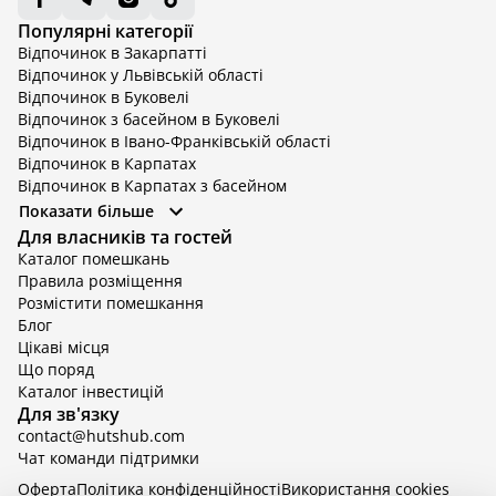
Популярні категорії
Відпочинок в Закарпатті
Відпочинок у Львівській області
Відпочинок в Буковелі
Відпочинок з басейном в Буковелі
Відпочинок в Івано-Франківській області
Відпочинок в Карпатах
Відпочинок в Карпатах з басейном
Відпочинок в Київській області
Показати більше
Відпочинок в Київській області з басейном
Для власників та гостей
Відпочинок в Тернопільській області
Каталог помешкань
Відпочинок у Вінницькій області
Правила розміщення
Відпочинок в Яремче
Розмістити помешкання
Відпочинок у Львівській області з басейном
Блог
Відпочинок з басейном в Тернопільській області
Цікаві місця
Що поряд
Каталог інвестицій
Для зв'язку
contact@hutshub.com
Чат команди підтримки
Оферта
Політика конфіденційності
Bикористання cookies