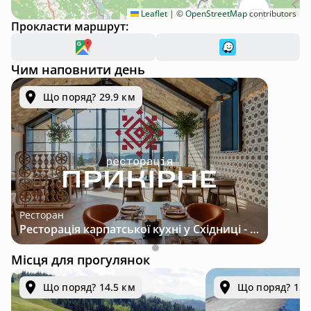
Leaflet
|
©
OpenStreetMap
contributors
Прокласти маршрут:
Чим наповнити день
Що поряд? 29.9 км
Ресторан
Ресторація карпатської кухні у Східниці - місце з характером і традиціями
Місця для прогулянок
Що поряд? 14.5 км
Що поряд? 15.