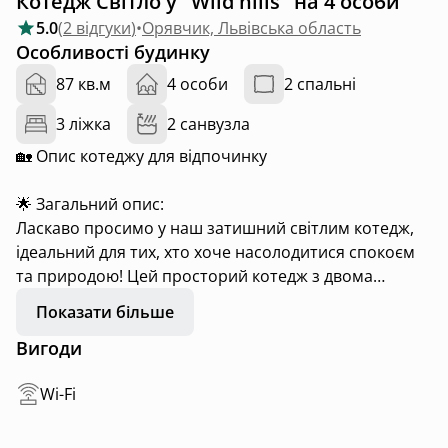
Котедж Світло у "Wild hills" на 4 особи
5.0
(
2 відгуки
)
•
Орявчик, Львівська область
Особливості будинку
87 кв.м
4 особи
2 спальні
3 ліжка
2 санвузла
🏡 Опис котеджу для відпочинку
🌟 Загальний опис:
Ласкаво просимо у наш затишний світлим котедж,
ідеальний для тих, хто хоче насолодитися спокоєм
та природою! Цей просторий котедж з двома
спальнями та великим залом створений для
Показати більше
комфортного відпочинку з родиною або друзями.
Вигоди
🛏️ Спальні:
Wi-Fi
• Перша спальня: Простора кімната з великим
ліжком та природним освітленням, що проникає
через великі вікна. Тут ви знайдете стильний