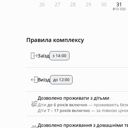
26
27
28
29
30
31
₴10 500
Правила комплексу
Заїзд
з 14:00
Виїзд
до 12:00
Дозволено проживати з дітьми
Діти
до 6 років включно
— проживають безко
Діти
7 – 17 років включно
— за повною ціною
Дозволено проживання з домашніми 