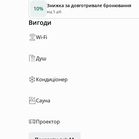
Знижка за довготривале бронювання
10%
від 5 діб
Вигоди
Wi-Fi
Душ
Кондиціонер
Сауна
Проектор