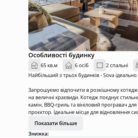
Особливості будинку
65 кв.м
6 осіб
2 спальні
Найбільший з трьох будинків - Sova ідеально 
Запрошуємо відпочити в розкішному котеджі 
на величні краєвиди. Котедж поєднує стильний
камін, BBQ-гриль та вініловий програвач для
проєктор. Ідеальне місце для відновлення с
Беркут і витяг на горі Ільза.
Показати більше
Знижка
: