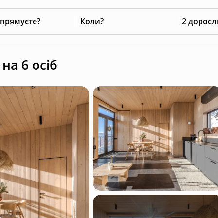
 прямуєте?
Коли?
2 доросл
на 6 осіб