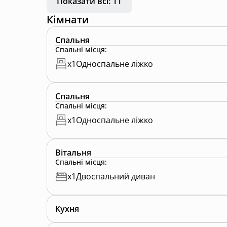
Показати всі: 11
Кімнати
Спальня
Спальні місця
:
x
1
Односпальне ліжко
Спальня
Спальні місця
:
x
1
Односпальне ліжко
Вітальня
Спальні місця
:
x
1
Двоспальний диван
Кухня