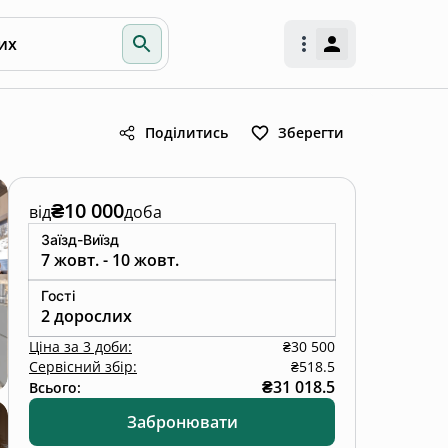
их
Поділитись
Зберегти
₴10 000
від
доба
Заїзд-Виїзд
7 жовт. - 10 жовт.
Гості
2 дорослих
Ціна
за
3 доби
:
₴30 500
Сервісний збір:
₴518.5
₴31 018.5
Всього:
Забронювати