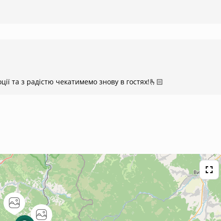
ї та з радістю чекатимемо знову в гостях!🫰🏻