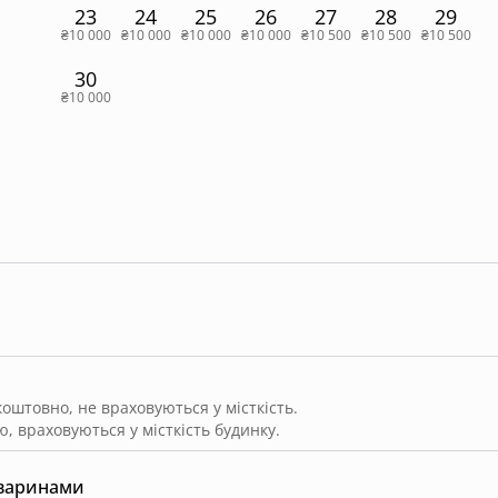
23
24
25
26
27
28
29
₴10 000
₴10 000
₴10 000
₴10 000
₴10 500
₴10 500
₴10 500
30
₴10 000
штовно, не враховуються у місткість.
, враховуються у місткість будинку.
тваринами