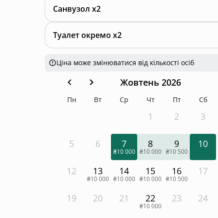
Санвузол x2
Туалет окремо x2
Ціна може змінюватися від кількості осіб
Жовтень 2026
Пн
Вт
Ср
Чт
Пт
Сб
1
2
3
5
6
7
8
9
10
₴10 000
₴10 000
₴10 500
12
13
14
15
16
17
₴10 000
₴10 000
₴10 000
₴10 500
19
20
21
22
23
24
₴10 000