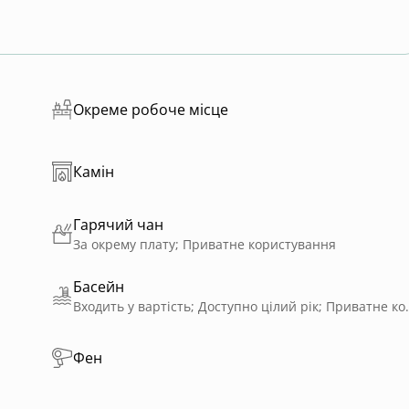
Окреме робоче місце
Камін
Гарячий чан
За окрему плату; Приватне користування
Басейн
Входить у вартість; Доступн
Фен