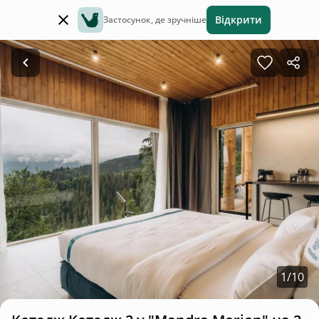
Відкрити
Застосунок, де зручніше
1
/
10