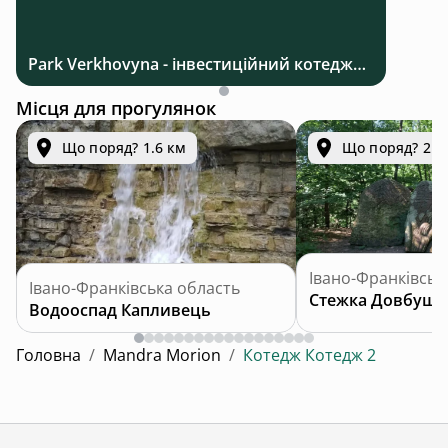
Park Verkhovyna - інвестиційний котеджний комплекс біля Верховини в Карпатах
Місця для прогулянок
Що поряд? 1.6 км
Що поряд? 2.6
Івано-Франківськ
Івано-Франківська область
Стежка Довбуша
Водооспад Капливець
Головна
/
Mandra Morion
/
Котедж Котедж 2