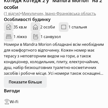
Котедж Котедж 2 у "Mandra Morion" на 2
особи
(
1 відгук
)
•
Микуличин, Івано-Франківська область
Особливості будинку
35 кв.м
2 особи
1 спальня
1 ліжко
1 санвузол
Номери в Mandra Morion обладнані всім необхідним
для комфортного відпочинку. Кожен номер має
терасу з неповторним видом на гори, а також
кондиціонер, холодильник, плиту, електрочайник,
душ, набір безкоштовних туалетно-косметичних
засобів і робоче місце. Усі номери також оснащені
окремою ванною кімнатою з феном та забезпечені
Показати більше
чистою постільною білизною.
Вигоди
Wi-Fi