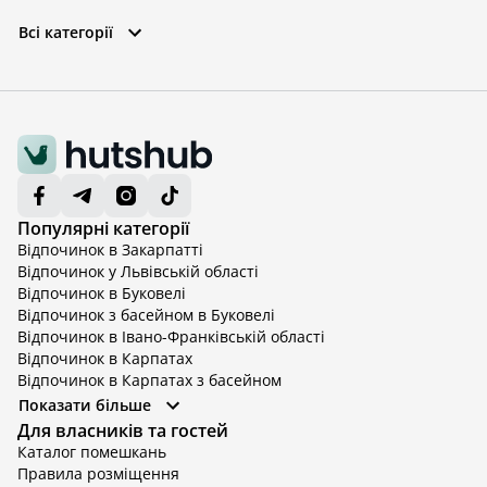
Всі категорії
Популярні категорії
Відпочинок в Закарпатті
Відпочинок у Львівській області
Відпочинок в Буковелі
Відпочинок з басейном в Буковелі
Відпочинок в Івано-Франківській області
Відпочинок в Карпатах
Відпочинок в Карпатах з басейном
Відпочинок в Київській області
Показати більше
Відпочинок в Київській області з басейном
Для власників та гостей
Відпочинок в Тернопільській області
Каталог помешкань
Відпочинок у Вінницькій області
Правила розміщення