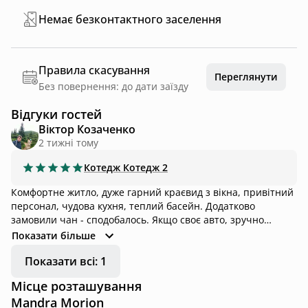
Немає безконтактного заселення
Правила скасування
Переглянути
Без повернення: до дати заїзду
Відгуки гостей
Віктор Козаченко
2 тижні тому
Котедж
Котедж 2
Комфортне житло, дуже гарний краєвид з вікна, привітний
персонал, чудова кухня, теплий басейн. Додатково
замовили чан - сподобалось. Якщо своє авто, зручно
добиратися(підйом не дуже крутий). Отримали з дружиною
Показати більше
від відпочинку незабутні враження.
Показати всі: 1
Місце розташування
Mandra Morion