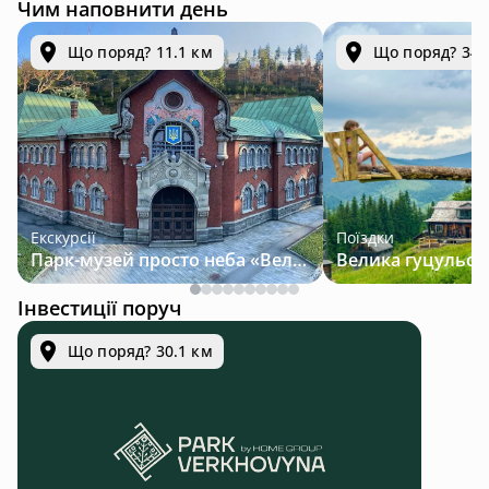
Чим наповнити день
Що поряд? 11.1 км
Що поряд? 34.
Екскурсії
Поїздки
Парк-музей просто неба «Велична Україна»
Інвестиції поруч
Що поряд? 30.1 км