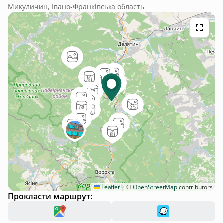
Микуличин, Івано-Франківська область
Leaflet
|
©
OpenStreetMap
contributors
Прокласти маршрут: