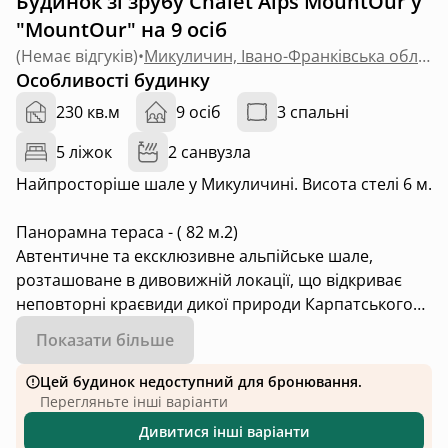
Будинок зі зрубу Chalet Alps MountOur у
"MountOur" на 9 осіб
(
Немає відгуків
)
•
Микуличин, Івано-Франківська область
Особливості будинку
230 кв.м
9 осіб
3 спальні
5 ліжок
2 санвузла
Найпросторіше шале у Микуличині. Висота стелі 6 м.
Панорамна тераса - ( 82 м.2)
Автентичне та ексклюзивне альпійське шале,
розташоване в дивовижній локації, що відкриває
неповторні краєвиди дикої природи Карпатського
національного парку.
Показати більше
Це шале поєднує в собі традиції і сучасні інженерні
рішення, створюючи атмосферу затишку і гармонії.
Цей будинок недоступний для бронювання.
Панорамні вікна, просторі кімнати, натуральні
Перегляньте інші варіанти
матеріали, автентичні меблі дозволяють відчути
Дивитися інші варіанти