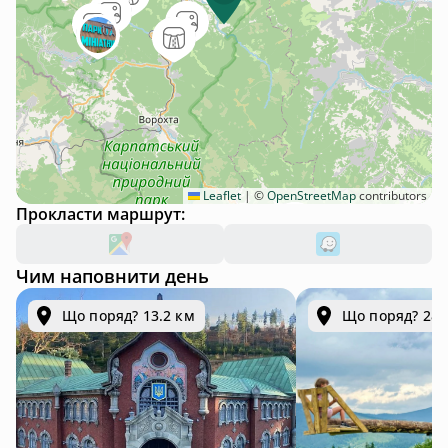
Leaflet
|
©
OpenStreetMap
contributors
Прокласти маршрут:
Чим наповнити день
Що поряд? 13.2 км
Що поряд? 28.