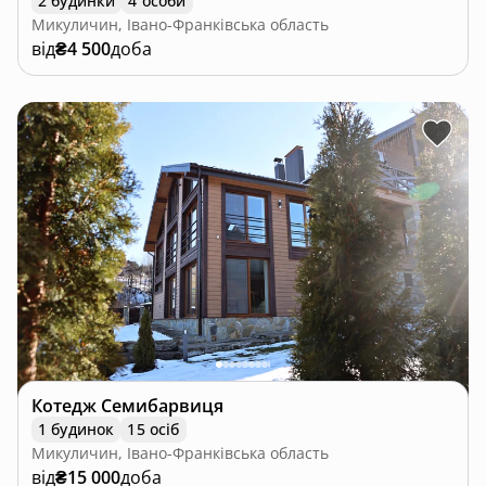
2 будинки
4 особи
Микуличин, Івано-Франківська область
від
₴4 500
доба
Котедж Семибарвиця
1 будинок
15 осіб
Микуличин, Івано-Франківська область
від
₴15 000
доба