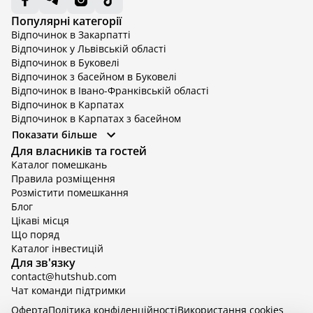
Популярні категорії
Відпочинок в Закарпатті
Відпочинок у Львівській області
Відпочинок в Буковелі
Відпочинок з басейном в Буковелі
Відпочинок в Івано-Франківській області
Відпочинок в Карпатах
Відпочинок в Карпатах з басейном
Відпочинок в Київській області
Показати більше
Відпочинок в Київській області з басейном
Для власників та гостей
Відпочинок в Тернопільській області
Каталог помешкань
Відпочинок у Вінницькій області
Правила розміщення
Відпочинок в Яремче
Розмістити помешкання
Відпочинок у Львівській області з басейном
Блог
Відпочинок з басейном в Тернопільській області
Цікаві місця
Що поряд
Каталог інвестицій
Для зв'язку
contact@hutshub.com
Чат команди підтримки
Оферта
Політика конфіденційності
Bикористання cookies