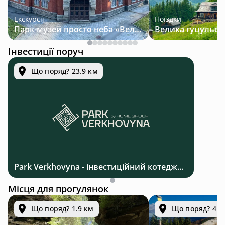
Екскурсії
Поїздки
Парк-музей просто неба «Велична Україна»
Інвестиції поруч
Що поряд? 23.9 км
Park Verkhovyna - інвестиційний котеджний комплекс біля Верховини в Карпатах
Місця для прогулянок
Що поряд? 1.9 км
Що поряд? 4.4