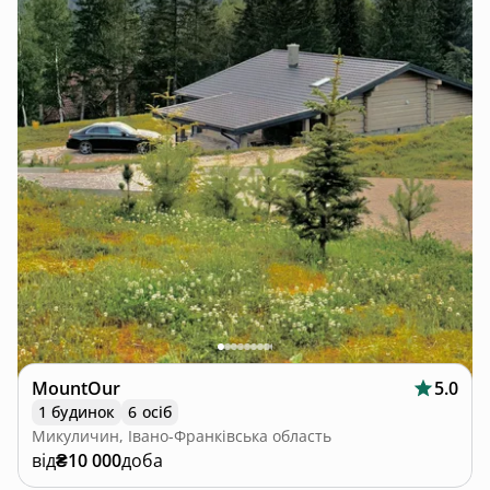
MountOur
5.0
1 будинок
6 осіб
Микуличин, Івано-Франківська область
від
₴10 000
доба