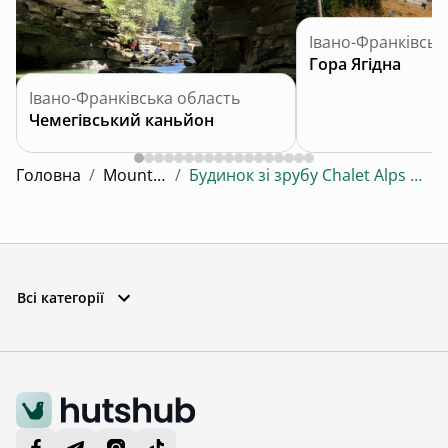
Івано-Франківськ
Гора Ягідна
Івано-Франківська область
Чемегівський каньйон
Головна
/
MountOur
/
Будинок зі зрубу Chalet Alps MountOur
Всі категорії