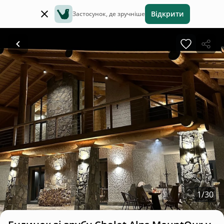
Відкрити
Застосунок, де зручніше
1
/
30