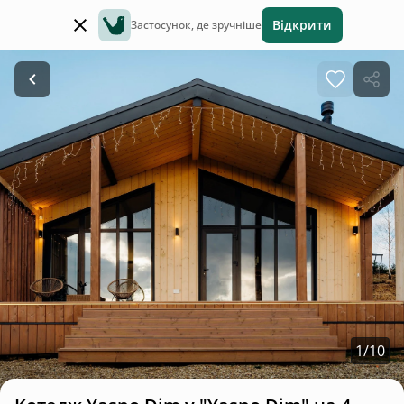
Відкрити
Застосунок, де зручніше
1
/
10