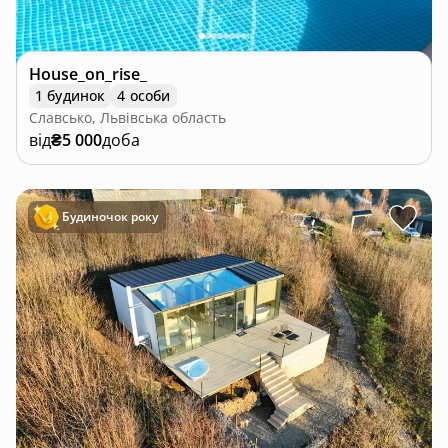
House_on_rise_
1 будинок
4 особи
Славсько, Львівська область
від
₴5 000
доба
Будиночок року