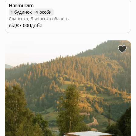
Harmi Dim
1 будинок
4 особи
Славсько, Львівська область
від
₴7 000
доба