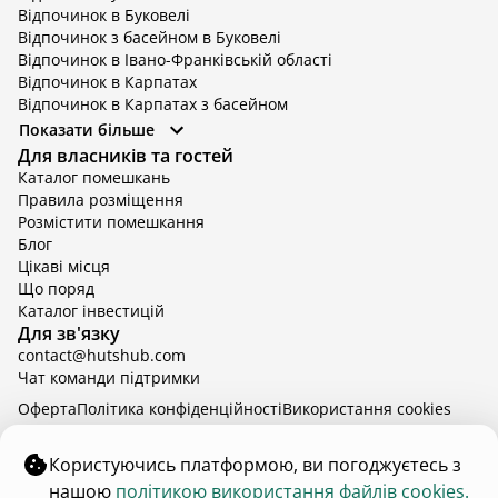
Відпочинок в Буковелі
Відпочинок з басейном в Буковелі
Відпочинок в Івано-Франківській області
Відпочинок в Карпатах
Відпочинок в Карпатах з басейном
Відпочинок в Київській області
Показати більше
Відпочинок в Київській області з басейном
Для власників та гостей
Відпочинок в Тернопільській області
Каталог помешкань
Відпочинок у Вінницькій області
Правила розміщення
Відпочинок в Яремче
Розмістити помешкання
Відпочинок у Львівській області з басейном
Блог
Відпочинок з басейном в Тернопільській області
Цікаві місця
Що поряд
Каталог інвестицій
Для зв'язку
contact@hutshub.com
Чат команди підтримки
Оферта
Політика конфіденційності
Bикористання cookies
hutshub | ©
2026
Користуючись платформою, ви погоджуєтесь з
нашою
політикою використання файлів cookies.