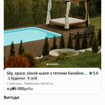
Sky_space_slavsk-шале з теплим басейном🩵
5.0
2 будинки
8 осіб
Славсько, Львівська область
від
₴6 000
доба
Вигоди