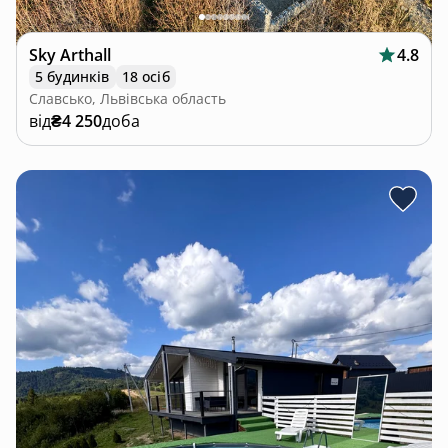
Sky Arthall
4.8
5 будинків
18 осіб
Славсько, Львівська область
від
₴4 250
доба