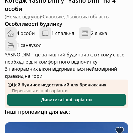
Котедж Yasno Dim у "Yasno Dim" на 4
особи
(
Немає відгуків
)
•
Славське, Львівська область
Особливості будинку
4 особи
1 спальня
2 ліжка
1 санвузол
YASNO DIM – це затишний будиночок, в якому є все
необхідне для комфортного відпочинку.
З панорамних вікон відкривається неймовірний
краєвид на гори.
Цей будинок недоступний для бронювання.
Перегляньте інші варіанти
Дивитися інші варіанти
Інші пропозиції для вас: