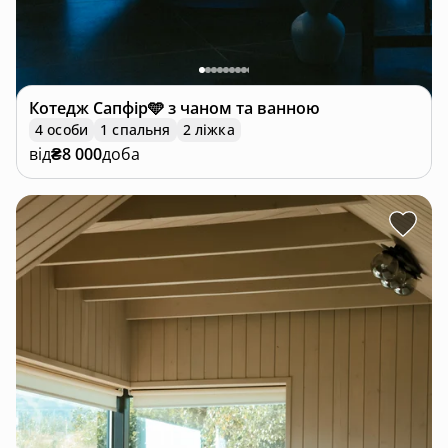
🌲 Навколо — тиша, гори і свіже повітря.
Це не просто відпочинок — це перезавантаження
🧘‍♀️✨
Котедж
Сапфір🩵 з чаном та ванною
4 особи
1 спальня
2 ліжка
від
₴8 000
доба