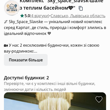
Комплекс "Sky_space_slavsk-шале
з теплим басейном🩵"
5.0
(
4 відгуки
)
•
Славсько, Львівська область
🌌 Sky_Space_Slavske — унікальний новий комплекс
серед Карпат, де стиль, природа і комфорт злились в
ідеальний відпочинок 💙
🏡 У нас 2 ексклюзивні будиночки, кожен зі своєю
вау-родзинкою:
Показати більше
✨ “Сапфір” — для романтичного релаксу або
компанії до 4 осіб:
🛁 Єдина в Україні прозора ванна біля ліжка з
Доступні будинки: 2
панорамним видом на гори
Перевірте, чи є у комплексі інші вільні будинки,
🔥 Затишна вітальня з каміном
змінюючи дати і кількість людей
🌙 Тераса для вечірніх посиденьок
🖤 Затемнені вікна — спокій і приватність
✔️Приватний чан-джакузі 🫶