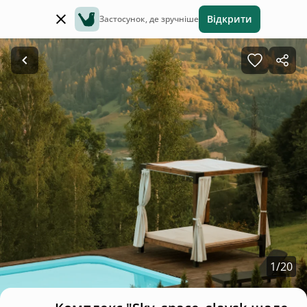
Відкрити
Застосунок, де зручніше
1
/
20