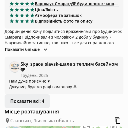
Барнхаус
Смарагд💚 будиночок з чаном та ванною
Ціна/Якість
Атмосфера та затишок
Відповідність фото та опису
Добрий день! Хочу поділитися враженнями про будиночок
Смарагд ! Відпочивали з чоловіком 2 доби у будинку )
Надзвичайно затишно, так тихо… все для справжнього
відпочинку. У будинку є все необхідне, навіть більше! Такі
Показати більше
маленькі дрібнички але дуже необхідні як свічки, багато
декору, чай та кава, одноразові тапочки та халатики і ще
Sky_space_slavsk-шале з теплим басейном
багато інших речей, які створюють затишок у будинку наче
🩵
це не готель, а житловий справжній будинок де живуть
Грудень, 2025
люди) Ванна біля вікна це топ 🔥 Все новеньке і
Нам дуже приємно ♥️
надзвичайно чисто ! Ми точно ще повернемося туди 🫶
Дякуємо, будемо раді вам знову 🫶
Показати всі: 4
Місце розташування
Славсько, Львівська область