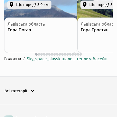
Що поряд? 3.0 км
Що поряд? 3.0
Львівська область
Львівська област
Гора Погар
Гора Тростян
Головна
/
Sky_space_slavsk-шале з теплим басейном🩵
Всі категорії