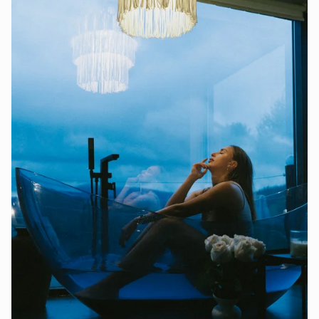
✨ “Смарагд” — двоповерховий будиночок для
стильного відпочинку:
💎 Біла ванна у формі дорогоцінного каменю з
видом на гори
🌌 Сітка-гамак між поверхами — просто вау
📸 Балкончик для найкращих ранків
🏡 Вітальня, тераса і затемнені вікна — для затишку
в будь-який час
✔️Приватний чан-джакузі 🫶
💦 Басейн з підігрівом доступний цілодобово! В
період з середини-кінця квітня по жовтень
🌴 Велика тераса, зручні лежаки та інста-бунгало —
ідеально для релаксу і контенту 😍
🍖 Біля кожного будинку — мангал, дрова,
🚗 приватна парковка з відеонаглядом