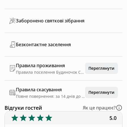
Заборонено святкові зібрання
Безконтактне заселення
Правила проживання
Переглянути
Правила поселення Будиночок Сапфір 🩵 Поселення з 14:00 Виїзд до 11:00 Будиночок Смарагд 💚 Поселення з 15:00 Виїзд до 12:00 Поселення та виселення безконтактно✔️ На території працює басейн з підігрівом, користуватись можна цілодобово 💧 Температура води 29-31 градус 🤗 Категорично заборонено палити всередині будинку ‼️ Дозволено проживання з домашнім улюбленцем за попередньою домовленістю 🐶 Наші будиночки для тихого відпочинку, тому недозволено влаштовувати шумні вечірки та святкування 🏠
Правила скасування
Переглянути
Повне повернення: за 14 днів до дати заїзду
Відгуки гостей
Як це працює?
5.0