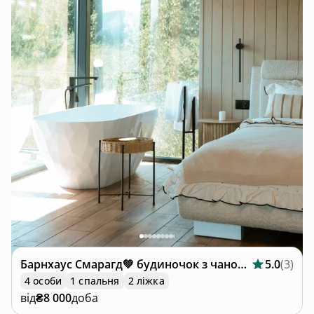
Барнхаус
Смарагд💚 будиночок з чаном та ванною
5.0
(
3
)
4 особи
1 спальня
2 ліжка
від
₴8 000
доба