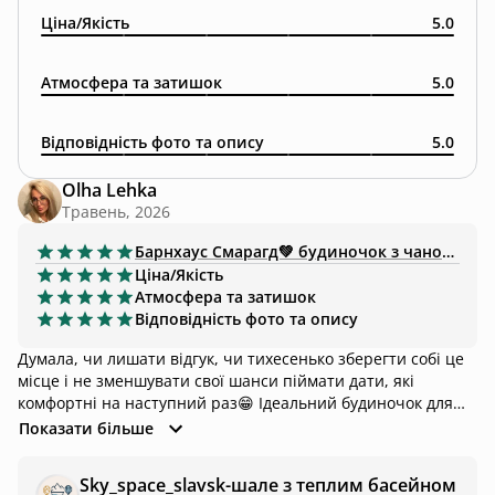
Ціна/Якість
5.0
Атмосфера та затишок
5.0
Відповідність фото та опису
5.0
Olha Lehka
Травень, 2026
Барнхаус
Смарагд💚 будиночок з чаном та ванною
Ціна/Якість
Атмосфера та затишок
Відповідність фото та опису
Думала, чи лишати відгук, чи тихесенько зберегти собі це
місце і не зменшувати свої шанси піймати дати, які
комфортні на наступний раз😁 Ідеальний будиночок для
відпочинку, все зроблено з душею, до кожної деталі -
Показати більше
красиво, затишно, тихо, атмосферно, краєвиди - це взагалі
🥰 Господарі на звʼязку завжди, якщо є запитання, чи
Sky_space_slavsk-шале з теплим басейном
потрібна допомога. Для інтровертів теж чудовий варіант -