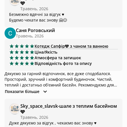
🩵
безконтактно через код лишають ключики, будиночки
Травень, 2026
високо у горах, людей навколо майже нема. Відпочивали з
Безмежно вдячні за відгук ♥️
кицею - для неї господарі лишили мисочки для їжі,
Будемо чекати вас знову 🤗😌
рушничок для лапок, мисочку, щоб ті лапки помити (у
нашому варіанті саме те, що треба, бо наша блондинка
Саня Роговський
вперше самостійно ходила вулицею, після чого була вже і
Травень, 2026
не такою блондинкою😁) та коврик для відпочинку. На
терасі ідеально поснідати, нашій красуні (кішечці) -
Котедж
Сапфір🩵 з чаном та ванною
улюблене місце було, спостерігала за природою. Чудове
Ціна/Якість
місце, обовʼязково повернемося ще❤️
Атмосфера та затишок
Відповідність фото та опису
Дякуємо за гарний відпочинок, все дуже сподобалося.
Просторий, зручний і комфортний будиночок. Чистий,
теплий і достатньо об'ємний басейн. Рекомендуємо для
гарного відпочинку)
Показати більше
Sky_space_slavsk-шале з теплим басейном
🩵
Травень, 2026
Дуже дякуємо за відгук , чекаємо вас знову ♥️