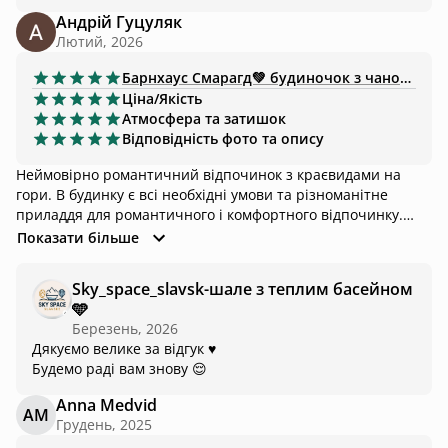
Андрій Гуцуляк
Лютий, 2026
Барнхаус
Смарагд💚 будиночок з чаном та ванною
Ціна/Якість
Атмосфера та затишок
Відповідність фото та опису
Неймовірно романтичний відпочинок з краєвидами на
гори. В будинку є всі необхідні умови та різноманітне
приладдя для романтичного і комфортного відпочинку.
Особливо сподобався гамак на другому поверсі, комфортне
Показати більше
ліжко та ванна. Господарі швидко реагують на потреби та
прохання. Укомплектована мангальна зона, зручна тераса,
Sky_space_slavsk-шале з теплим басейном
чан-джакузі та камін додає особливої атмосфери. Локація
🩵
беззаперечно заслуговує уваги.
Березень, 2026
Дякуємо велике за відгук ♥️
Будемо раді вам знову 😌
Anna Medvid
AM
Грудень, 2025