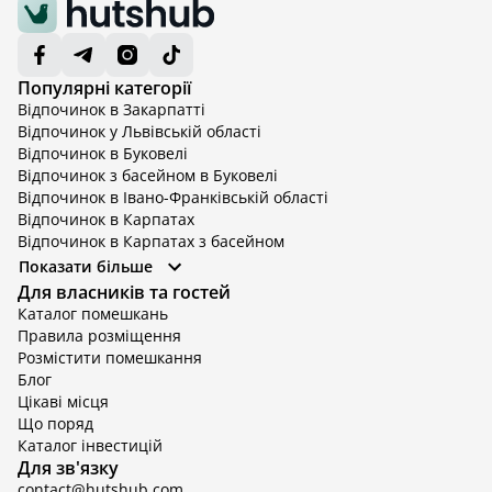
Популярні категорії
Відпочинок в Закарпатті
Відпочинок у Львівській області
Відпочинок в Буковелі
Відпочинок з басейном в Буковелі
Відпочинок в Івано-Франківській області
Відпочинок в Карпатах
Відпочинок в Карпатах з басейном
Відпочинок в Київській області
Показати більше
Відпочинок в Київській області з басейном
Для власників та гостей
Відпочинок в Тернопільській області
Каталог помешкань
Відпочинок у Вінницькій області
Правила розміщення
Відпочинок в Яремче
Розмістити помешкання
Відпочинок у Львівській області з басейном
Блог
Відпочинок з басейном в Тернопільській області
Цікаві місця
Що поряд
Каталог інвестицій
Для зв'язку
contact@hutshub.com