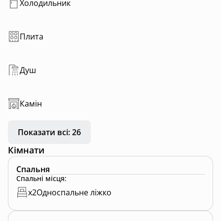
Холодильник
Плита
Душ
Камін
Показати всі: 26
Кімнати
Спальня
Спальні місця
:
x
2
Односпальне ліжко