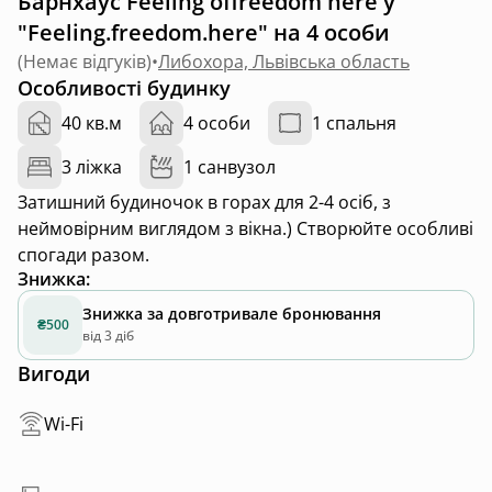
Барнхаус Feeling offreedom here у
"Feeling.freedom.here" на 4 особи
(
Немає відгуків
)
•
Либохора, Львівська область
Особливості будинку
40 кв.м
4 особи
1 спальня
3 ліжка
1 санвузол
Затишний будиночок в горах для 2-4 осіб, з
неймовірним виглядом з вікна.) Створюйте особливі
спогади разом.
Знижка
:
Знижка за довготривале бронювання
₴500
від 3 діб
Вигоди
Wi-Fi