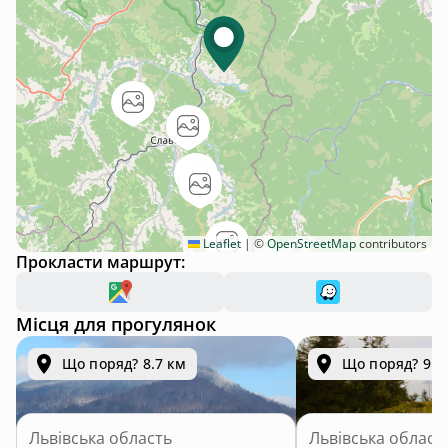
Leaflet
|
©
OpenStreetMap
contributors
Прокласти маршрут:
Місця для прогулянок
Що поряд? 8.7 км
Що поряд? 9.0
Львівська область
Львівська област