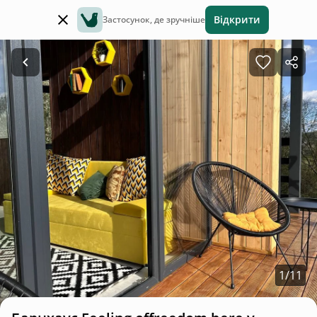
Відкрити
Застосунок, де зручніше
1
/
11