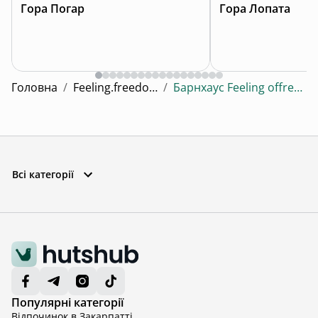
Гора Погар
Гора Лопата
Головна
/
Feeling.freedom.here
/
Барнхаус Feeling offreedom here
Всі категорії
Популярні категорії
Відпочинок в Закарпатті