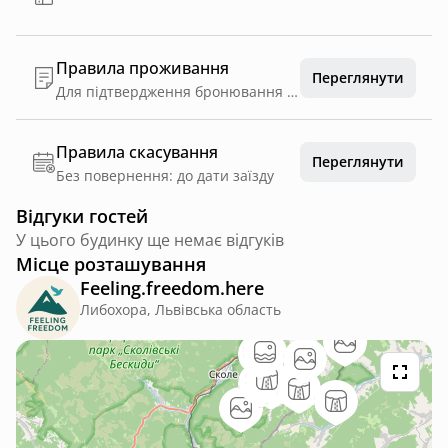
Правила проживання
Переглянути
Для підтвердження бронювання необхідно внести передоплату у розмірі 10% через платформу Hutshub. Додатково ( 40% ) від вартості проживання сплачується безпосередньо господарю у погоджений спосіб. Решта суми - ( 50% )оплачується при заселенні.
Правила скасування
Переглянути
Без повернення: до дати заїзду
Відгуки гостей
У цього будинку ще немає відгуків
Місце розташування
Feeling.freedom.here
Либохора, Львівська область