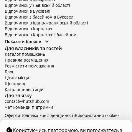
Відпочинок у Львівській області
Відпочинок в Буковелі
Відпочинок з басейном в Буковелі
Відпочинок в Івано-Франківській області
Відпочинок в Карпатах
Відпочинок в Карпатах з басейном
Відпочинок в Київській області
Показати більше
Відпочинок в Київській області з басейном
Для власників та гостей
Відпочинок в Тернопільській області
Каталог помешкань
Відпочинок у Вінницькій області
Правила розміщення
Відпочинок в Яремче
Розмістити помешкання
Відпочинок у Львівській області з басейном
Блог
Відпочинок з басейном в Тернопільській області
Цікаві місця
Що поряд
Каталог інвестицій
Для зв'язку
contact@hutshub.com
Чат команди підтримки
Оферта
Політика конфіденційності
Bикористання cookies
hutshub | ©
2026
Користуючись платформою, ви погоджуєтесь з