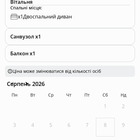
Вітальня
Спальні місця
:
x
1
Двоспальний диван
Санвузол x1
Балкон x1
Ціна може змінюватися від кількості осіб
Серпень 2026
Пн
Вт
Ср
Чт
Пт
Сб
Нд
1
2
3
4
5
6
7
8
9