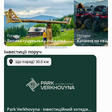
Поїздки
Поїздки
Велика гуцульська гойдалка — джип-тур у Карпатах
Інвестиції поруч
Що поряд? 30.0 км
Park Verkhovyna - інвестиційний котеджний комплекс біля Верховини в Карпатах