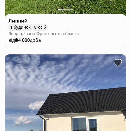
Липний
1 будинок
8 осіб
Яворів, Івано-Франківська область
від
₴4 000
доба