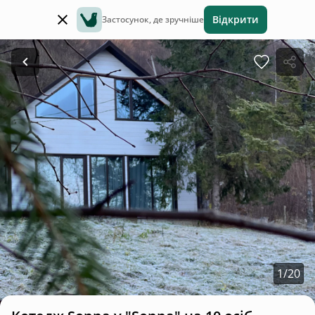
Відкрити
Застосунок, де зручніше
1
/
20