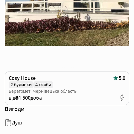
Cosy House
5.0
2 будинки
4 особи
Берегомет, Чернівецька область
від
₴1 500
доба
Вигоди
Душ