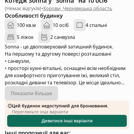
Котедж Sonna у "Sonna" на 10 осіб
(
Немає відгуків
)
•
Хорови, Чернівецька область
Особливості будинку
100 кв.м
10 осіб
4 спальні
5 ліжок
2 санвузла
Sonna - це двоповерховий затишний будинок.
На першому та другому поверсі розташовані
• санвузли,
• просторі кухні-вітальні, оснащені всім необхідним
для комфортного приготування їжі, великий стіл,
розкладні дивани та телевізор. Це місце ідеально
підходить для спільних трапез та вечірнього
Показати більше
релаксу.
• по 2 окремі спальні на поверхах, кожна з яких
Цей будинок недоступний для бронювання.
створена для максимального комфорту та спокою.
Перегляньте інші варіанти
Це ідеальне місце для відпочинку після активного
Дивитися інші варіанти
дня.
Інші пропозиції для вас: