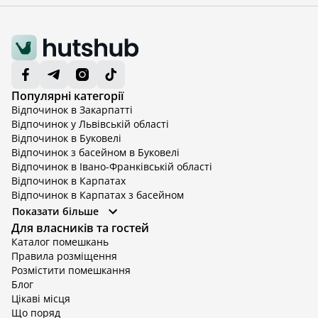
Популярні категорії
Відпочинок в Закарпатті
Відпочинок у Львівській області
Відпочинок в Буковелі
Відпочинок з басейном в Буковелі
Відпочинок в Івано-Франківській області
Відпочинок в Карпатах
Відпочинок в Карпатах з басейном
Відпочинок в Київській області
Показати більше
Відпочинок в Київській області з басейном
Для власників та гостей
Відпочинок в Тернопільській області
Каталог помешкань
Відпочинок у Вінницькій області
Правила розміщення
Відпочинок в Яремче
Розмістити помешкання
Відпочинок у Львівській області з басейном
Блог
Відпочинок з басейном в Тернопільській області
Цікаві місця
Що поряд