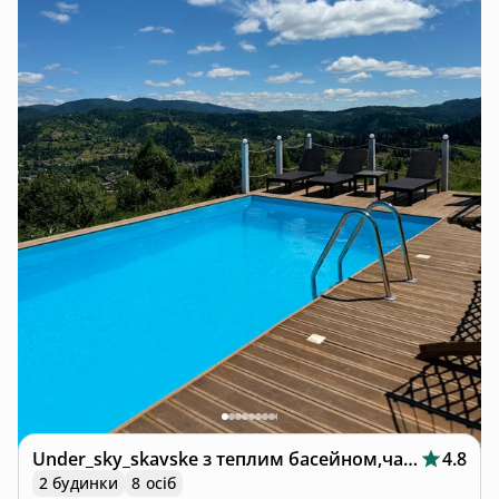
Under_sky_skavske з теплим басейном,чаном
4.8
2 будинки
8 осіб