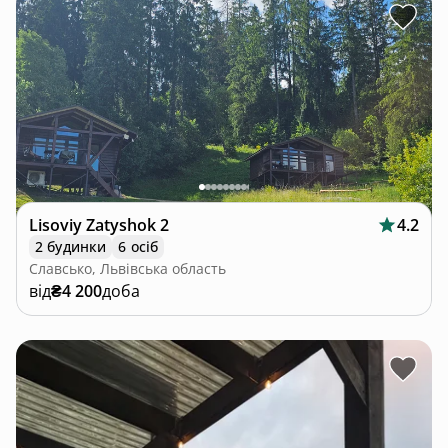
Lisoviy Zatyshok 2
4.2
2 будинки
6 осіб
Славсько, Львівська область
від
₴4 200
доба