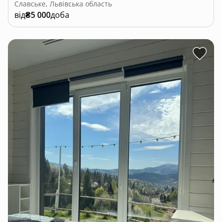
Славське, Львівська область
від
₴5 000
доба