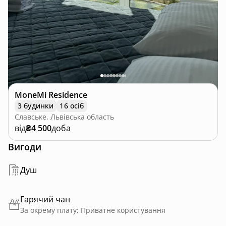
MoneMi Residence
3 будинки
16 осіб
Славське, Львівська область
від
₴4 500
доба
Вигоди
Душ
Гарячий чан
За окрему плату; Приватне користування