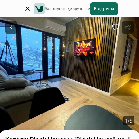
Відкрити
Застосунок, де зручніше
1
/
9