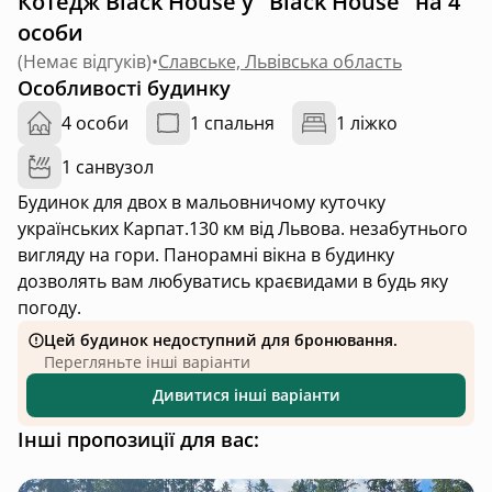
Котедж Black House у "Black House" на 4
особи
(
Немає відгуків
)
•
Славське, Львівська область
Особливості будинку
4 особи
1 спальня
1 ліжко
1 санвузол
Будинок для двох в мальовничому куточку
українських Карпат.130 км від Львова. незабутнього
вигляду на гори. Панорамні вікна в будинку
дозволять вам любуватись краєвидами в будь яку
погоду.
Цей будинок недоступний для бронювання.
Перегляньте інші варіанти
Дивитися інші варіанти
Інші пропозиції для вас: