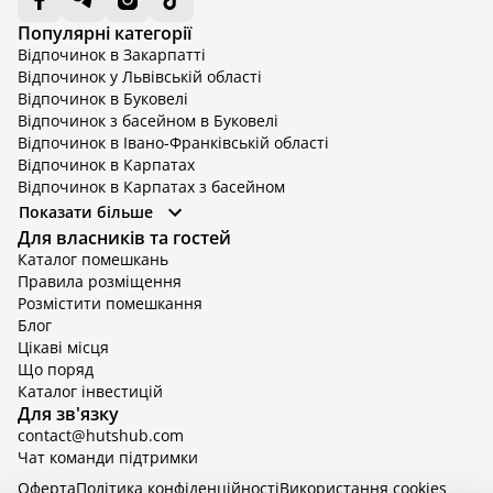
Популярні категорії
Відпочинок в Закарпатті
Відпочинок у Львівській області
Відпочинок в Буковелі
Відпочинок з басейном в Буковелі
Відпочинок в Івано-Франківській області
Відпочинок в Карпатах
Відпочинок в Карпатах з басейном
Відпочинок в Київській області
Показати більше
Відпочинок в Київській області з басейном
Для власників та гостей
Відпочинок в Тернопільській області
Каталог помешкань
Відпочинок у Вінницькій області
Правила розміщення
Відпочинок в Яремче
Розмістити помешкання
Відпочинок у Львівській області з басейном
Блог
Відпочинок з басейном в Тернопільській області
Цікаві місця
Що поряд
Каталог інвестицій
Для зв'язку
contact@hutshub.com
Чат команди підтримки
Оферта
Політика конфіденційності
Bикористання cookies