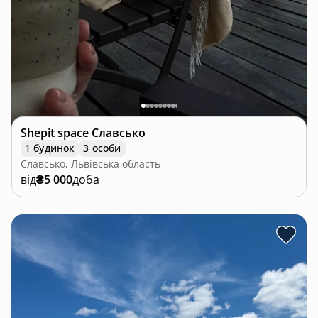
Shepit space Славсько
1 будинок
3 особи
Славсько, Львівська область
від
₴5 000
доба