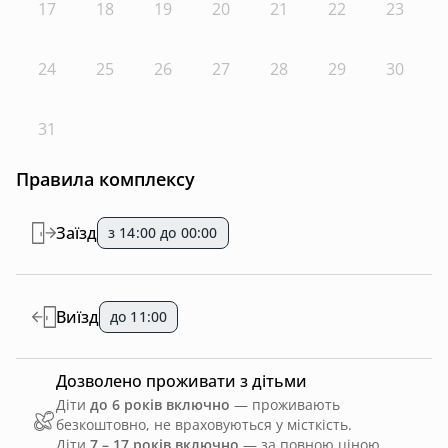
17
18
19
20
21
22
23
24
25
26
27
28
29
30
31
Правила комплексу
Заїзд
з 14:00 до 00:00
Виїзд
до 11:00
Дозволено проживати з дітьми
Діти
до 6 років включно
— проживають
безкоштовно, не враховуються у місткість.
Діти
7 – 17 років включно
— за повною ціною,