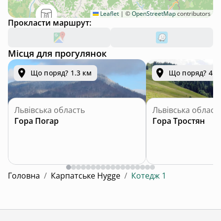
Leaflet
|
©
OpenStreetMap
contributors
Прокласти маршрут:
Місця для прогулянок
Що поряд? 1.3 км
Що поряд? 4.8
Львівська область
Львівська област
Гора Погар
Гора Тростян
Головна
/
Карпатське Hygge
/
Котедж 1