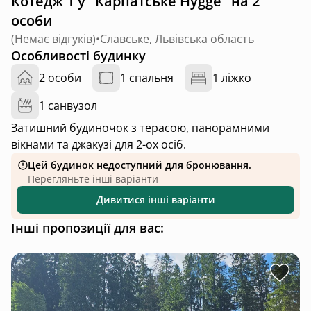
Котедж 1 у "Карпатське Hygge" на 2
особи
(
Немає відгуків
)
•
Славське, Львівська область
Особливості будинку
2 особи
1 спальня
1 ліжко
1 санвузол
Затишний будиночок з терасою, панорамними
вікнами та джакузі для 2-ох осіб.
Цей будинок недоступний для бронювання.
Перегляньте інші варіанти
Дивитися інші варіанти
Інші пропозиції для вас: