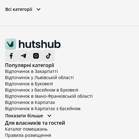
Всі категорії
Популярні категорії
Відпочинок в Закарпатті
Відпочинок у Львівській області
Відпочинок в Буковелі
Відпочинок з басейном в Буковелі
Відпочинок в Івано-Франківській області
Відпочинок в Карпатах
Відпочинок в Карпатах з басейном
Відпочинок в Київській області
Показати більше
Відпочинок в Київській області з басейном
Для власників та гостей
Відпочинок в Тернопільській області
Каталог помешкань
Відпочинок у Вінницькій області
Правила розміщення