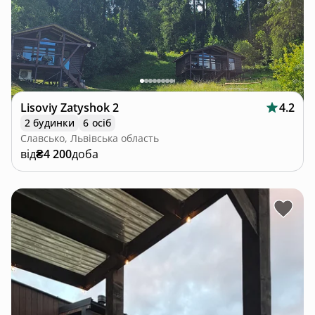
Lisoviy Zatyshok 2
4.2
2 будинки
6 осіб
Славсько, Львівська область
від
₴4 200
доба