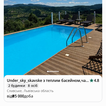
Under_sky_skavske з теплим басейном,чаном
4.8
2 будинки
8 осіб
Славське, Львівська область
від
₴5 000
доба