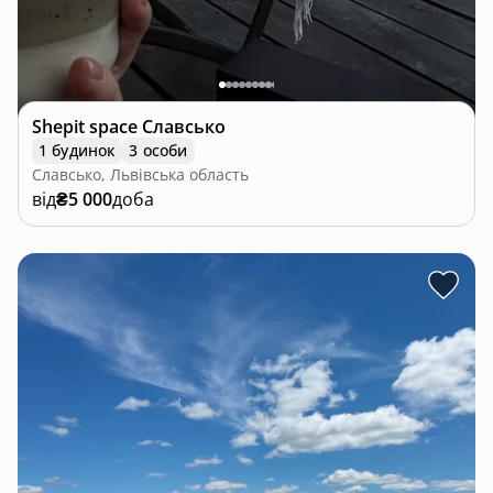
Shepit space Славсько
1 будинок
3 особи
Славсько, Львівська область
від
₴5 000
доба