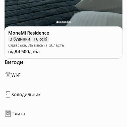
MoneMi Residence
3 будинки
16 осіб
Славське, Львівська область
від
₴4 500
доба
Вигоди
Wi-Fi
Холодильник
Плита