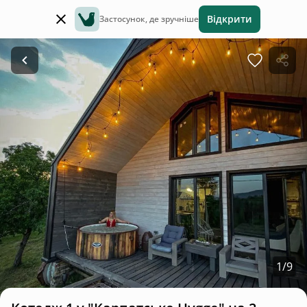
Відкрити
Застосунок, де зручніше
1
/
9