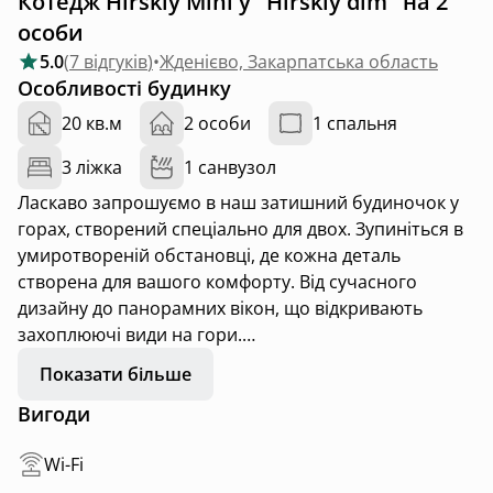
Котедж Hirskiy Mini у "Hirskiy dim" на 2
особи
5.0
(
7 відгуків
)
•
Жденієво, Закарпатська область
Особливості будинку
20 кв.м
2 особи
1 спальня
3 ліжка
1 санвузол
Ласкаво запрошуємо в наш затишний будиночок у
горах, створений спеціально для двох. Зупиніться в
умиротвореній обстановці, де кожна деталь
створена для вашого комфорту. Від сучасного
дизайну до панорамних вікон, що відкривають
захоплюючі види на гори.
Нехай ваш відпочинок буде неповторним, а наш
Показати більше
будиночок - пристановищем для вашого спокою і
Вигоди
романтичної подорожі в гори.
Wi-Fi