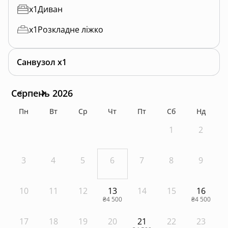
x
1
Диван
x
1
Розкладне ліжко
Санвузол x1
Серпень 2026
Пн
Вт
Ср
Чт
Пт
Сб
Нд
1
2
3
4
5
6
7
8
9
10
11
12
13
14
15
16
₴4 500
₴4 500
17
18
19
20
21
22
23