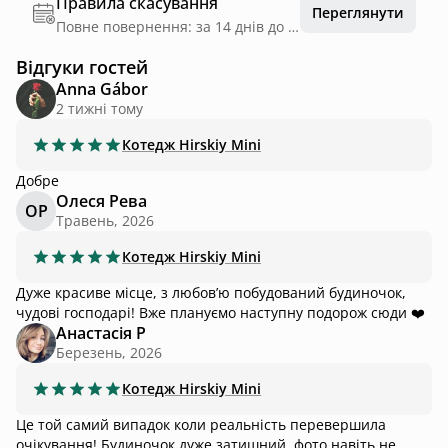
Правила скасування
Переглянути
Повне повернення: за 14 днів до дати заїзду
Відгуки гостей
Anna Gábor
2 тижні тому
Котедж
Hirskiy Mini
Добре
Олеся Рева
ОР
Травень, 2026
Котедж
Hirskiy Mini
Дуже красиве місце, з любовʼю побудований будиночок,
чудові господарі! Вже плануємо наступну подорож сюди ❤️
Aнастасія Р
Березень, 2026
Котедж
Hirskiy Mini
Це той самий випадок коли реальність перевершила
очікування! Будиночок дуже затишний, фото навіть не