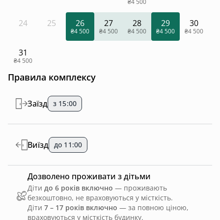
₴4 500
24
25
26
27
28
29
30
₴4 500
₴4 500
₴4 500
₴4 500
₴4 500
31
₴4 500
Правила комплексу
Заїзд
з 15:00
Виїзд
до 11:00
Дозволено проживати з дітьми
Діти
до 6 років включно
— проживають
безкоштовно, не враховуються у місткість.
Діти
7 – 17 років включно
— за повною ціною,
враховуються у місткість будинку.