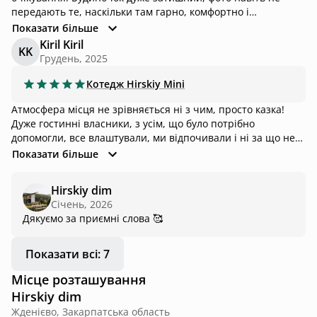
передають те, наскільки там гарно, комфортно і
атмосферно. Ці панорамні вікна з чудовим видом - це
Показати більше
просто неймовірно! Звісно, навколишня природа
Kiril Kiril
KK
надзвичайно красива, але деталі інтерʼєру будинку ніби її
Грудень, 2025
доповнюють і від цього враження просто казкові✨ Також
дуже гарна зовнішня частина с терасою і зоною для
Котедж
Hirskiy Mini
барбекю. У будиночку було все, що може бути потрібно. І
Атмосфера місця не зрівняється ні з чим, просто казка!
власники дуже привітні! Я точно знаю, що буду рада
Дуже гостинні власники, з усім, що було потрібно
повернутися сюди знову!
допомогли, все влаштували, ми відпочивали і ні за що не
думали та не переймались. Тепер це 100% одне з
Показати більше
найулюбленіших місць! Дякуємо!
Hirskiy dim
Січень, 2026
Дякуємо за приємні слова 🥰
Показати всі: 7
Місце розташування
Hirskiy dim
Жденієво, Закарпатська область