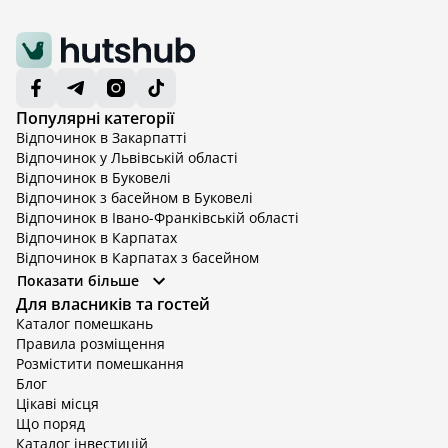
Популярні категорії
Відпочинок в Закарпатті
Відпочинок у Львівській області
Відпочинок в Буковелі
Відпочинок з басейном в Буковелі
Відпочинок в Івано-Франківській області
Відпочинок в Карпатах
Відпочинок в Карпатах з басейном
Відпочинок в Київській області
Показати більше
Відпочинок в Київській області з басейном
Для власників та гостей
Відпочинок в Тернопільській області
Каталог помешкань
Відпочинок у Вінницькій області
Правила розміщення
Відпочинок в Яремче
Розмістити помешкання
Відпочинок у Львівській області з басейном
Блог
Відпочинок з басейном в Тернопільській області
Цікаві місця
Що поряд
Каталог інвестицій