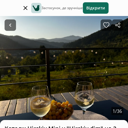
Відкрити
Застосунок, де зручніше
1
/
36