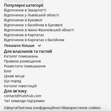
Популярні категорії
Відпочинок в Закарпатті
Відпочинок у Львівській області
Відпочинок в Буковелі
Відпочинок з басейном в Буковелі
Відпочинок в Івано-Франківській області
Відпочинок в Карпатах
Відпочинок в Карпатах з басейном
Відпочинок в Київській області
Показати більше
Відпочинок в Київській області з басейном
Для власників та гостей
Відпочинок в Тернопільській області
Каталог помешкань
Відпочинок у Вінницькій області
Правила розміщення
Відпочинок в Яремче
Розмістити помешкання
Відпочинок у Львівській області з басейном
Блог
Відпочинок з басейном в Тернопільській області
Цікаві місця
Що поряд
Каталог інвестицій
Для зв'язку
contact@hutshub.com
Чат команди підтримки
Оферта
Політика конфіденційності
Bикористання cookies