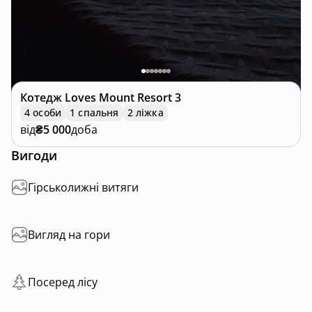
Котедж
Loves Mount Resort 3
4 особи
1 спальня
2 ліжка
від
₴5 000
доба
Вигоди
Гірськолижні витяги
Вигляд на гори
Посеред лісу