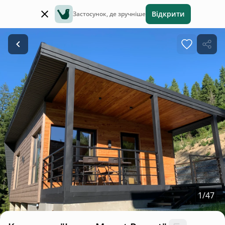
Відкрити
Застосунок, де зручніше
1
/
47