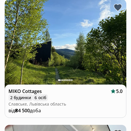
Гостям помешкання Love's Mount Resort подають
такий варіант сніданку: страви за меню.
До розпорядження гостей помешкання Love's
Mount Resort барбекю.
MIKO Cottages
5.0
2 будинки
6 осіб
Славське, Львівська область
від
₴4 500
доба