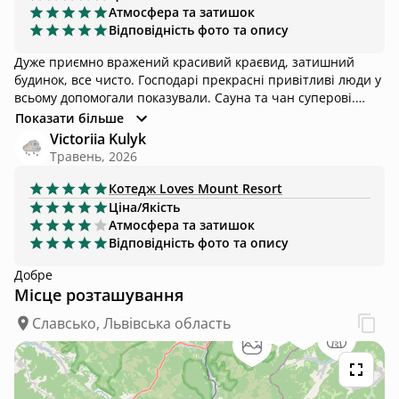
Атмосфера та затишок
Відповідність фото та опису
Дуже приємно вражений красивий краєвид, затишний
будинок, все чисто. Господарі прекрасні привітливі люди у
всьому допомогали показували. Сауна та чан суперові.
Задоволені на всі 100%. Рекомендую всім!
Показати більше
Victoriia Kulyk
Травень, 2026
Котедж
Loves Mount Resort
Ціна/Якість
Атмосфера та затишок
Відповідність фото та опису
Добре
Місце розташування
Славсько, Львівська область