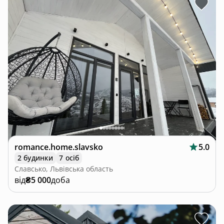
romance.home.slavsko
5.0
2 будинки
7 осіб
Славсько, Львівська область
від
₴5 000
доба