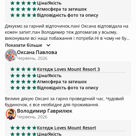
Ціна/Якість
Атмосфера та затишок
Відповідність фото та опису
Дякуємо за гарний відпочинок,пані Оксана відповідала на
кожен запит,пан Володимир теж допомагав у всьому,
виконували всі наші побажання і потреби.Ні в чому не було
заперечення.Дуже гарний будиночок,чисто,зручно
Показати більше
просторо.Бронювали котедж 1 нас було 6 чол,святкували
Оксана Павлова
День народження.Окрема подяка за чан,з чудовим видом
Червень, 2026
на гори.Дякуємо за все,так тримати!!!
Котедж
Loves Mount Resort 3
Ціна/Якість
Атмосфера та затишок
Відповідність фото та опису
Велике дякую Оксані за гарно проведений час. Чудовий
будиночок, є все необхідне для проживання.
Володимир Гаврилюк
Червень, 2026
Котедж
Loves Mount Resort
Ціна/Якість