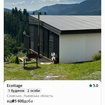
Ecottage
5.0
1 будинок
2 особи
Славсько, Львівська область
від
₴5 600
доба