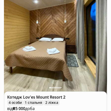
Котедж
Lov'es Mount Resort 2
4 особи
1 спальня
2 ліжка
від
₴5 000
доба