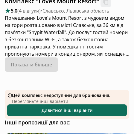
Комплекс "Loves Mount Resort"
5.0
(
4 відгуки
)
•
Славсько, Львівська область
Помешкання Love's Mount Resort з чудовим видом
на гори розташовано в місті Славське, за 36 км від
пам'ятки "Shypit Waterfall". До послуг гостей номери
з безкоштовним Wi-Fi, а також безкоштовна
приватна парковка. У помешканні гостям
пропонують номери з кондиціонером, які оснащено
сауною.
Показати більше
У помешканні можна обрати варіанти розміщення з
добре устаткованою кухнею та зоною відпочинку.
Кожен з них укомплектовано телевізором із
Цей комплекс недоступний для бронювання.
плоским екраном. Окрему ванну кімнату з душем
Перегляньте інші варіанти
укомплектовано безкоштовними туалетно-
Дивитися інші варіанти
косметичними засобами і феном. З тераси
відкривається чудовий вид на місто. Тут також до
Інші пропозиції для вас:
розпорядження гостей холодильник, мікрохвильова
піч, плита та чайник.