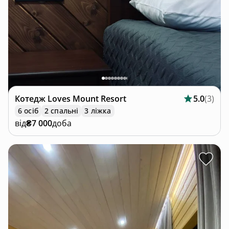
Котедж
Loves Mount Resort
5.0
(
3
)
6 осіб
2 спальні
3 ліжка
від
₴7 000
доба