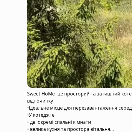
Sweet HoMe -це просторий та затишний кот
відпочинку
•Ідеальне місце для перезавантаження серед 
•У котеджі є
• дві окремі спальні кімнати
• велика кухня та простора вітальня