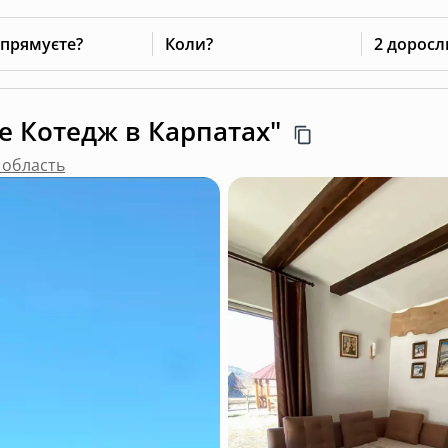
 прямуєте?
Коли?
2 доросл
e Котедж в Карпатах"
 область