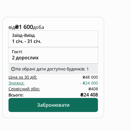
₴1 600
від
доба
Заїзд-Виїзд
1 січ. - 31 січ.
Гості
2 дорослих
На обрані дати доступно будинків: 1
Ціна
за
30 діб
:
₴48 000
Знижка
:
-
₴24 000
Сервісний збір:
₴408
₴24 408
Всього:
Забронювати