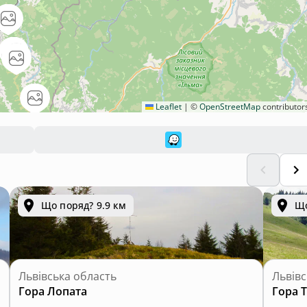
Leaflet
|
©
OpenStreetMap
contributor
Що поряд? 9.9 км
Що
Львівська область
Львівс
Гора Лопата
Гора 