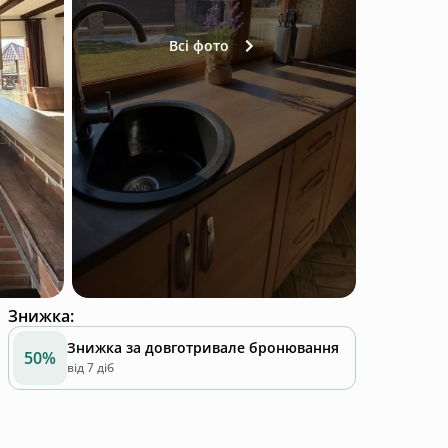
Всі фото
Знижка
:
Знижка за довготривале бронювання
50%
від 7 діб