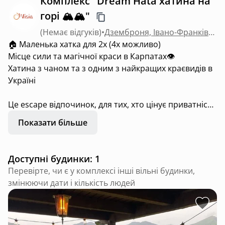
Комплекс "Dream Hata хатина на
горі 🏔️🏔️"
(
Немає відгуків
)
•
Дземброня, Івано-Франківська область
🏠 Маленька хатка для 2х (4х можливо)
Місце сили та магічної краси в Карпатах👁
Хатина з чаном та з одним з найкращих краєвидів в
Україні
Це escape відпочинок, для тих, хто цінує приватність
та бажає відпочивати окремо від інших людей та
Показати більше
персоналу. Гості знаходять по мапі будинок,
самостійно відкривають двері та насолоджуються
лісом і пташиним співом. Трансфер на гору та
Доступні будинки: 1
обратно в подарунок
Перевірте, чи є у комплексі інші вільні будинки,
Їхати в гору можні тільки повнопривідним
змінюючи дати і кількість людей
позашляховиком з доброю гумою, кліренс не нище
20 см