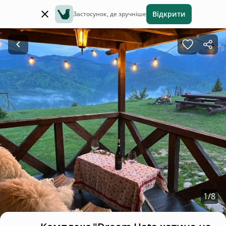
Відкрити
Застосунок, де зручніше
1
/
8