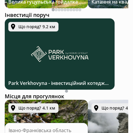
Велика гуцульська гойдалка — джип-тур у Карпатах
Інвестиції поруч
Що поряд? 9.2 км
Park Verkhovyna - інвестиційний котеджний комплекс біля Верховини в Карпатах
Місця для прогулянок
Що поряд? 4.1 км
Що поряд? 4.9
Івано-Франківська область