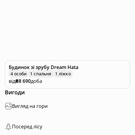
Будинок зі зрубу
Dream Hata
4 особи
1 спальня
1 ліжко
від
₴8 690
доба
Вигоди
Вигляд на гори
Посеред лісу