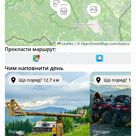
Leaflet
|
©
OpenStreetMap
contributors
Прокласти маршрут:
Чим наповнити день
Що поряд? 12.7 км
Що поряд? 12.
Поїздки
Поїздки