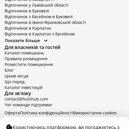
Відпочинок у Львівській області
Відпочинок в Буковелі
Відпочинок з басейном в Буковелі
Відпочинок в Івано-Франківській області
Відпочинок в Карпатах
Відпочинок в Карпатах з басейном
Відпочинок в Київській області
Показати більше
Відпочинок в Київській області з басейном
Для власників та гостей
Відпочинок в Тернопільській області
Каталог помешкань
Відпочинок у Вінницькій області
Правила розміщення
Відпочинок в Яремче
Розмістити помешкання
Відпочинок у Львівській області з басейном
Блог
Відпочинок з басейном в Тернопільській області
Цікаві місця
Що поряд
Каталог інвестицій
Для зв'язку
contact@hutshub.com
Чат команди підтримки
Оферта
Політика конфіденційності
Bикористання cookies
hutshub | ©
2026
Користуючись платформою, ви погоджуєтесь з