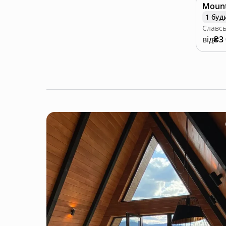
Mount
1 буд
Славсь
від
₴3