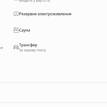
Входить у вартість
Резервне електроживлення
Сауна
Трансфер
не
За окрему плату