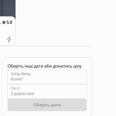
узі та басейном
5.0
Оберіть інші дати аби дізнатись ціну
Заїзд-Виїзд
Коли?
Гості
2 дорослих
Оберіть дати