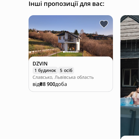
Інші пропозиції для вас:
DZVIN
1 будинок
5 осіб
Славсько, Львівська область
від
₴8 900
доба