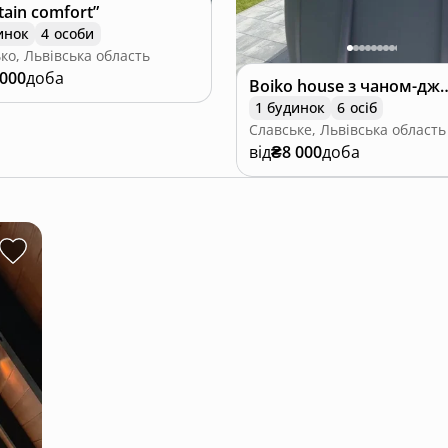
ain comfort”
инок
4 особи
ко, Львівська область
 000
доба
Boiko house з чаном-джак
1 будинок
6 осіб
Славське, Львівська область
від
₴8 000
доба