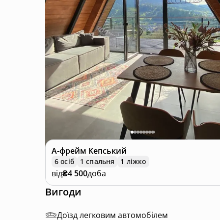
А-фрейм
Кепський
6 осіб
1 спальня
1 ліжко
від
₴4 500
доба
Вигоди
Доїзд легковим автомобілем