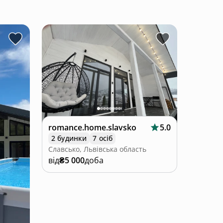
romance.home.slavsko
5.0
2 будинки
7 осіб
Славсько, Львівська область
від
₴5 000
доба