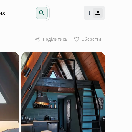
их
Поділитись
Зберегти