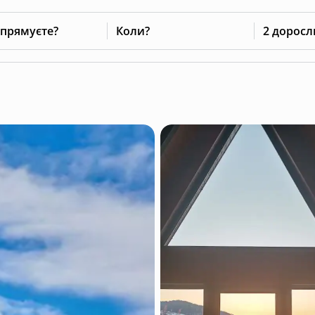
 прямуєте?
Коли?
2 доросл