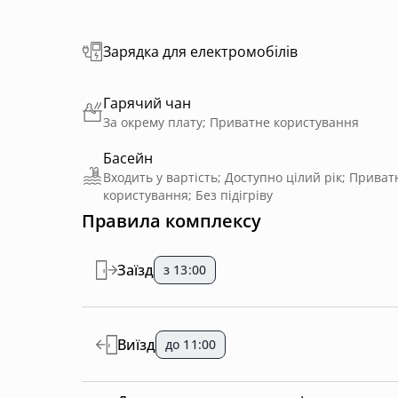
Зарядка для електромобілів
Гарячий чан
За окрему плату; Приватне користування
Басейн
Входить у вартість; Доступно цілий рік; Приват
користування; Без підігріву
Правила комплексу
Заїзд
з 13:00
Виїзд
до 11:00