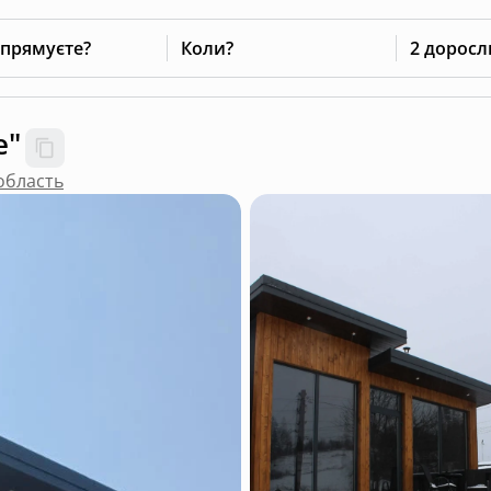
 прямуєте?
Коли?
2 доросл
e"
 область