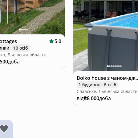
ядати улюблені фільми та контент близький серцю.
cottages
5.0
инки
10 осіб
ко, Львівська область
 500
доба
Boiko house з чаном-джак
1 будинок
6 осіб
Славське, Львівська область
від
₴8 000
доба