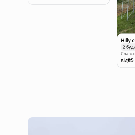
Netflix та YouTube Premium допоможе перегл
Більш детально розповімо по телефону...
Hilly 
2 буд
Славсь
від
₴5