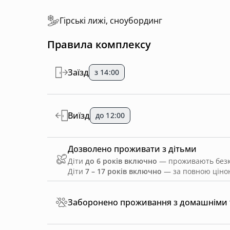
Гірські лижі, сноубординг
Правила комплексу
Заїзд
з 14:00
Виїзд
до 12:00
Дозволено проживати з дітьми
Діти
до 6 років включно
— проживають безко
Діти
7 – 17 років включно
— за повною ціною
Заборонено проживання з домашніми