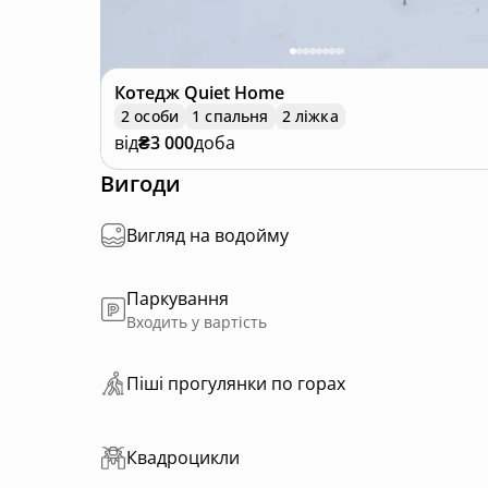
Котедж
Quiet Home
2 особи
1 спальня
2 ліжка
від
₴3 000
доба
Вигоди
Вигляд на водойму
Паркування
Входить у вартість
Пiшi прoгулянки пo горах
Квадроцикли