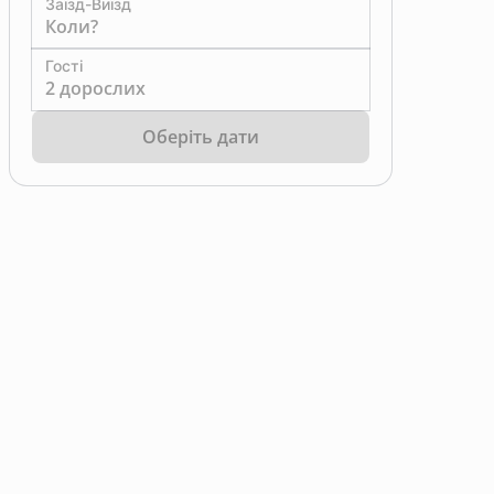
Заїзд-Виїзд
Коли?
Гості
2 дорослих
Оберіть дати