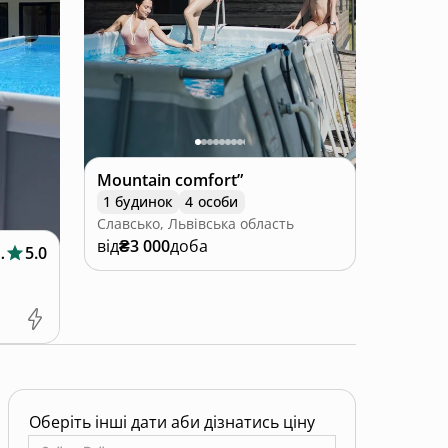
Mountain comfort”
1 будинок
4 особи
Славсько, Львівська область
від
₴3 000
доба
узі та басейном
5.0
Оберіть інші дати аби дізнатись ціну