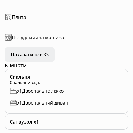
Плита
Посудомийна машина
Показати всі: 33
Кімнати
Спальня
Спальні місця
:
x
1
Двоспальне ліжко
x
1
Двоспальний диван
Санвузол x1