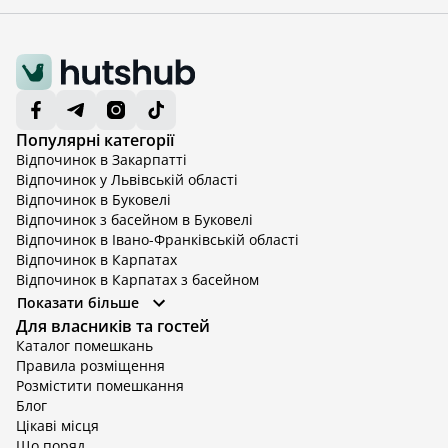
Популярні категорії
Відпочинок в Закарпатті
Відпочинок у Львівській області
Відпочинок в Буковелі
Відпочинок з басейном в Буковелі
Відпочинок в Івано-Франківській області
Відпочинок в Карпатах
Відпочинок в Карпатах з басейном
Відпочинок в Київській області
Показати більше
Відпочинок в Київській області з басейном
Для власників та гостей
Відпочинок в Тернопільській області
Каталог помешкань
Відпочинок у Вінницькій області
Правила розміщення
Відпочинок в Яремче
Розмістити помешкання
Відпочинок у Львівській області з басейном
Блог
Відпочинок з басейном в Тернопільській області
Цікаві місця
Що поряд