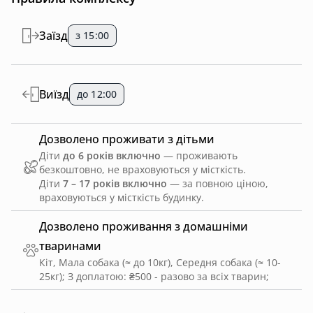
Заїзд
з 15:00
Виїзд
до 12:00
Дозволено проживати з дітьми
Діти
до 6 років включно
— проживають
безкоштовно, не враховуються у місткість.
Діти
7 – 17 років включно
— за повною ціною,
враховуються у місткість будинку.
Дозволено проживання з домашніми
тваринами
Кіт, Мала собака (≈ до 10кг), Середня собака (≈ 10-
25кг)
;
З доплатою: ₴500 - разово за всіх тварин
;