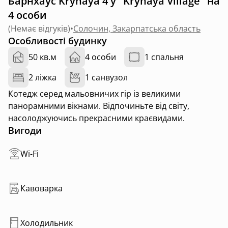
Барнхаус Kryhaya 4 у "Kryhaya Village" на
4 особи
(
Немає відгуків
)
•
Солочин, Закарпатська область
Особливості будинку
50 кв.м
4 особи
1 спальня
2 ліжка
1 санвузол
Котедж серед мальовничих гір із великими
панорамними вікнами. Відпочиньте від світу,
насолоджуючись прекрасними краєвидами.
Вигоди
Wi-Fi
Кавоварка
Холодильник