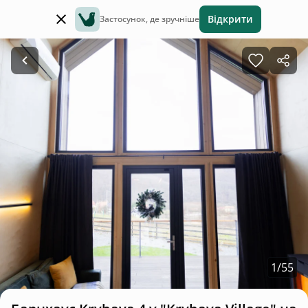
Відкрити
Застосунок, де зручніше
1
/
55