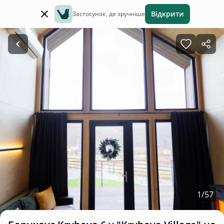
Відкрити
Застосунок, де зручніше
1
/
57