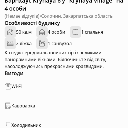
Барнхаус Kryhaya 6 у "Kryhaya Village" на
4 особи
(
Немає відгуків
)
•
Солочин, Закарпатська область
Особливості будинку
50 кв.м
4 особи
1 спальня
2 ліжка
1 санвузол
Котедж серед мальовничих гір із великими
панорамними вікнами. Відпочиньте від світу,
насолоджуючись прекрасними краєвидами.
Вигоди
Wi-Fi
Кавоварка
Холодильник