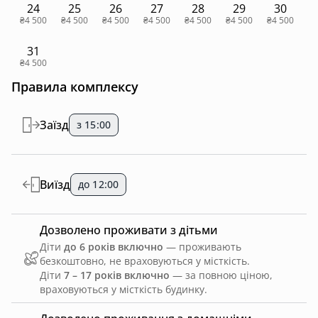
24
25
26
27
28
29
30
₴4 500
₴4 500
₴4 500
₴4 500
₴4 500
₴4 500
₴4 500
31
₴4 500
Правила комплексу
Заїзд
з 15:00
Виїзд
до 12:00
Дозволено проживати з дітьми
Діти
до 6 років включно
— проживають
безкоштовно, не враховуються у місткість.
Діти
7 – 17 років включно
— за повною ціною,
враховуються у місткість будинку.