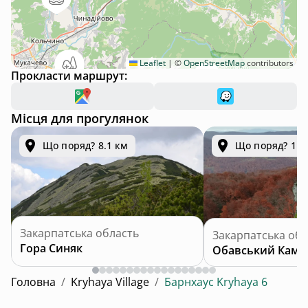
Leaflet
|
©
OpenStreetMap
contributors
Прокласти маршрут:
Місця для прогулянок
Що поряд? 8.1 км
Що поряд? 11.
Закарпатська область
Закарпатська обл
Гора Синяк
Обавський Камі
Головна
/
Kryhaya Village
/
Барнхаус Kryhaya 6