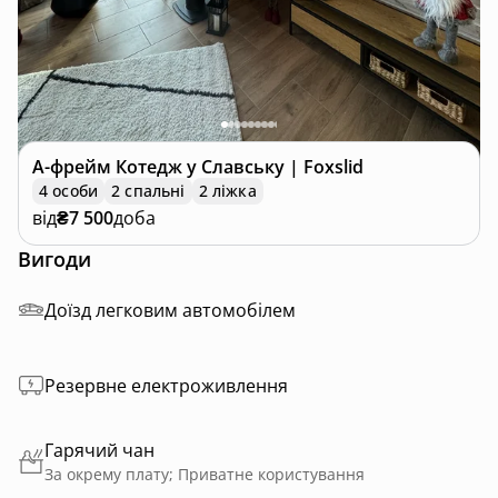
А-фрейм
Котедж у Славську | Foxslid
4 особи
2 спальні
2 ліжка
від
₴7 500
доба
Вигоди
Доїзд легковим автомобілем
Резервне електроживлення
Гарячий чан
За окрему плату; Приватне користування