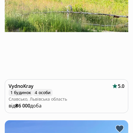
VydnoKray
5.0
1 будинок
4 особи
Славсько, Львівська область
від
₴6 000
доба