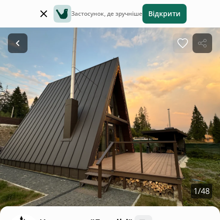
Відкрити
Застосунок, де зручніше
1
/
48