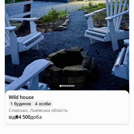
Wild house
1 будинок
4 особи
Славсько, Львівська область
від
₴4 500
доба