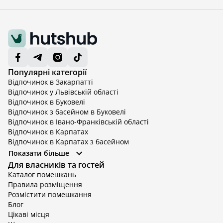
Популярні категорії
Відпочинок в Закарпатті
Відпочинок у Львівській області
Відпочинок в Буковелі
Відпочинок з басейном в Буковелі
Відпочинок в Івано-Франківській області
Відпочинок в Карпатах
Відпочинок в Карпатах з басейном
Відпочинок в Київській області
Показати більше
Відпочинок в Київській області з басейном
Для власників та гостей
Відпочинок в Тернопільській області
Каталог помешкань
Відпочинок у Вінницькій області
Правила розміщення
Відпочинок в Яремче
Розмістити помешкання
Відпочинок у Львівській області з басейном
Блог
Відпочинок з басейном в Тернопільській області
Цікаві місця