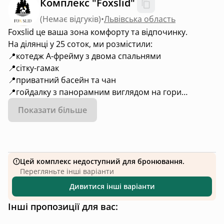
Комплекс "Foxslid"
(
Немає відгуків
)
•
Львівська область
Foxslid це ваша зона комфорту та відпочинку.
На ділянці у 25 соток, ми розмістили:
📍котедж А-фрейму з двома спальнями
📍сітку-гамак
📍приватний басейн та чан
📍гойдалку з панорамним виглядом на гори
📍вуличний кінотеатр
Показати більше
📍патіо на підвищенні біля чаші з вогнем
📍альтанку
📍велике зону барбекю під накриттям
Цей комплекс недоступний для бронювання.
Перегляньте інші варіанти
Дивитися інші варіанти
Інші пропозиції для вас: