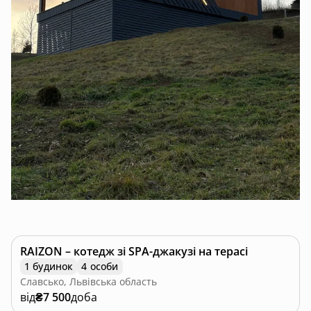
RAIZON – котедж зі SPA-джакузі на терасі
1 будинок
4 особи
Славсько, Львівська область
від
₴7 500
доба