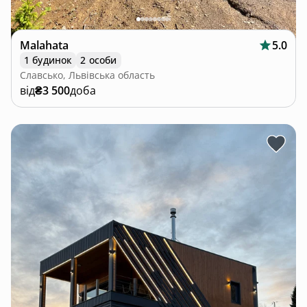
Malahata
5.0
1 будинок
2 особи
Славсько, Львівська область
від
₴3 500
доба