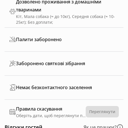
Дозволено проживання з домашніми
тваринами
Кіт, Мала собака (≈ до 10кг), Середня собака (≈ 10-
25кг)
;
Без доплати
;
Палити заборонено
Заборонено святкові зібрання
Немає безконтактного заселення
Правила скасування
Переглянути
Оберіть дати, щоб переглянути правила
Відгуки гостей
Як це працює?