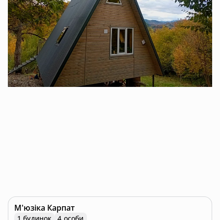
М'юзіка Карпат
1 будинок
4 особи