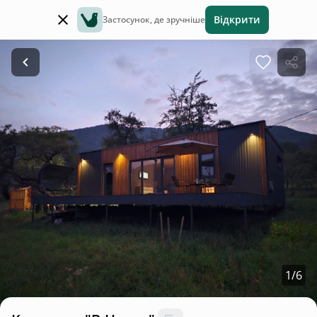
Відкрити
Застосунок, де зручніше
1
/
6