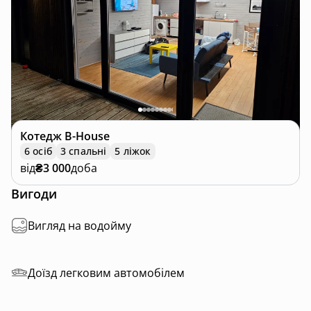
Котедж
B-House
6 осіб
3 спальні
5 ліжок
від
₴3 000
доба
Вигоди
Вигляд на водойму
Доїзд легковим автомобілем