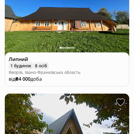
Липний
1 будинок
8 осіб
Яворів, Івано-Франківська область
від
₴4 000
доба