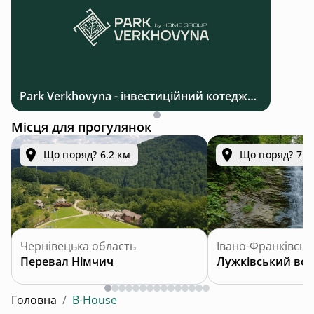
Park Verkhovyna - інвестиційний котеджний комплекс біля Верховини в Карпатах
Місця для прогулянок
Що поряд? 6.2 км
Що поряд? 7.0
Чернівецька область
Івано-Франківськ
Перевал Німчич
Лужківський во
Головна
/
B-House