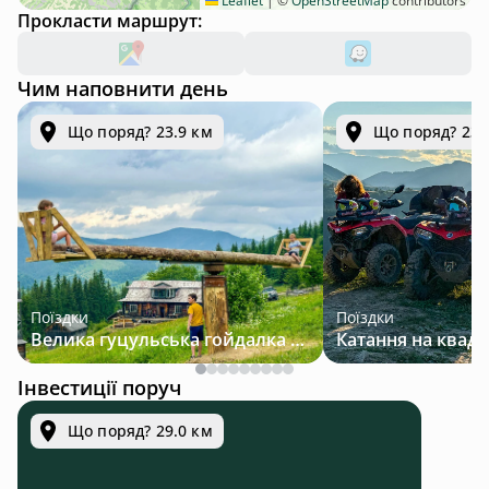
Leaflet
|
©
OpenStreetMap
contributors
Прокласти маршрут:
Чим наповнити день
Що поряд? 23.9 км
Що поряд? 23.
Поїздки
Поїздки
Велика гуцульська гойдалка — джип-тур у Карпатах
Інвестиції поруч
Що поряд? 29.0 км