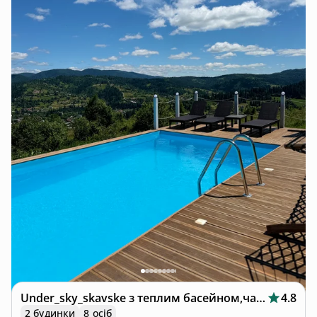
Under_sky_skavske з теплим басейном,чаном
4.8
2 будинки
8 осіб