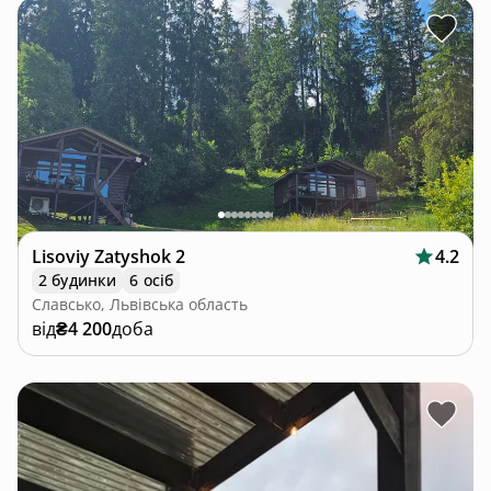
Lisoviy Zatyshok 2
4.2
2 будинки
6 осіб
Славсько, Львівська область
від
₴4 200
доба