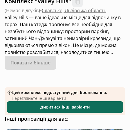
Комплекс "Valley Hills"
(
Немає відгуків
)
•
Славське, Львівська область
Valley Hills — ваше ідеальне місце для відпочинку в
горах! Наш котедж пропонує все необхідне для
незабутнього відпочинку: просторий паркінг,
затишний Чан-Джакузі та неймовірні краєвиди, що
відкриваються прямо з вікон. Це місце, де можна
повністю розслабитися, насолодитися тишею
природи та зарядитися енергією гір. Ваша ідеальна
Показати більше
відпустка починається тут!
Цей комплекс недоступний для бронювання.
Перегляньте інші варіанти
Дивитися інші варіанти
Інші пропозиції для вас: