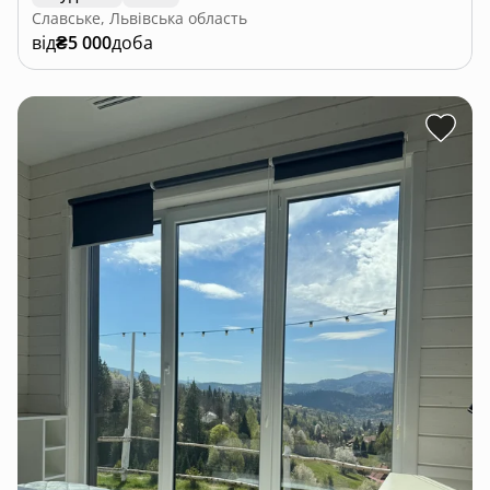
Славське, Львівська область
від
₴5 000
доба