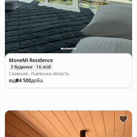
MoneMi Residence
3 будинки
16 осіб
Славське, Львівська область
від
₴4 500
доба