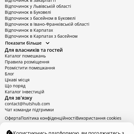
Відпочинок в Закарпатті
Відпочинок у Львівській області
Відпочинок в Буковелі
Відпочинок з басейном в Буковелі
Відпочинок в Івано-Франківській області
Відпочинок в Карпатах
Відпочинок в Карпатах з басейном
Відпочинок в Київській області
Показати більше
Відпочинок в Київській області з басейном
Для власників та гостей
Відпочинок в Тернопільській області
Каталог помешкань
Відпочинок у Вінницькій області
Правила розміщення
Відпочинок в Яремче
Розмістити помешкання
Відпочинок у Львівській області з басейном
Блог
Відпочинок з басейном в Тернопільській області
Цікаві місця
Що поряд
Каталог інвестицій
Для зв'язку
contact@hutshub.com
Чат команди підтримки
Оферта
Політика конфіденційності
Bикористання cookies
hutshub | ©
2026
Користуючись платформою, ви погоджуєтесь з