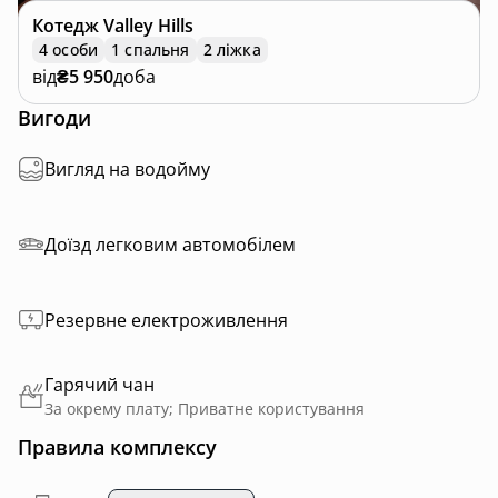
Котедж
Valley Hills
4 особи
1 спальня
2 ліжка
від
₴5 950
доба
Вигоди
Вигляд на водойму
Доїзд легковим автомобілем
Резервне електроживлення
Гарячий чан
За окрему плату; Приватне користування
Правила комплексу