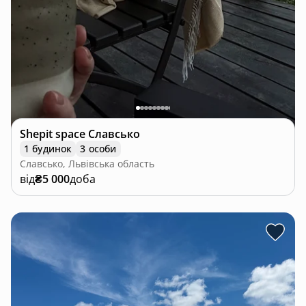
Shepit space Славсько
1 будинок
3 особи
Славсько, Львівська область
від
₴5 000
доба