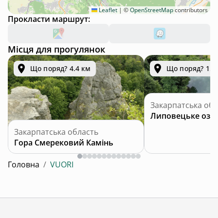
Leaflet
|
©
OpenStreetMap
contributors
Прокласти маршрут:
Місця для прогулянок
Що поряд? 4.4 км
Що поряд? 15.
Закарпатська обл
Липовецьке озе
Закарпатська область
Гора Смерековий Камінь
Головна
/
VUORI