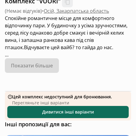
Комплекс "VUORI"
(
Немає відгуків
)
•
Осій, Закарпатська область
Спокійне романтичне місце для комфортного
відпочинку пари. У будиночку з усіма зручностями,
серед лісу однаково добре смакує і вечірній келих
вина, і запашна ранкова кава під спів
пташок.Відчуваєте цей вайб? то гайда до нас.
Тут ви можете сповна насолодитися спокоєм і
Показати більше
тишею відпочинку, адже будиночок знаходиться у
самому серці Закарпаття, а з панорамними вікнами
та стильним дизайном подарує незабутні враження
від перебування.
Цей комплекс недоступний для бронювання.
Перегляньте інші варіанти
Дивитися інші варіанти
Інші пропозиції для вас: