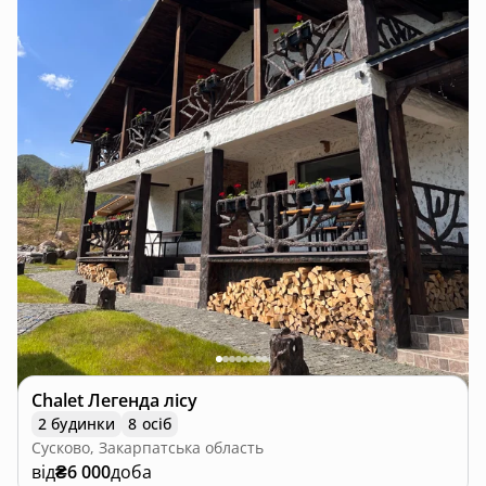
Chalet Легенда лісу
2 будинки
8 осіб
Сусково, Закарпатська область
від
₴6 000
доба