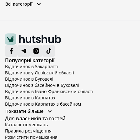
Всі категорії
Популярні категорії
Відпочинок в Закарпатті
Відпочинок у Львівській області
Відпочинок в Буковелі
Відпочинок з басейном в Буковелі
Відпочинок в Івано-Франківській області
Відпочинок в Карпатах
Відпочинок в Карпатах з басейном
Відпочинок в Київській області
Показати більше
Відпочинок в Київській області з басейном
Для власників та гостей
Відпочинок в Тернопільській області
Каталог помешкань
Відпочинок у Вінницькій області
Правила розміщення
Відпочинок в Яремче
Розмістити помешкання