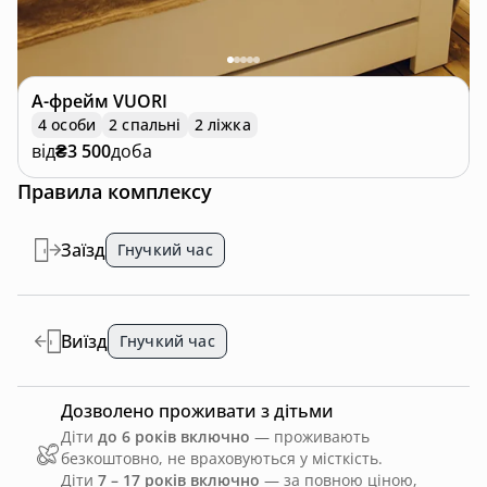
А-фрейм
VUORI
4 особи
2 спальні
2 ліжка
від
₴3 500
доба
Правила комплексу
Заїзд
Гнучкий час
Виїзд
Гнучкий час
Дозволено проживати з дітьми
Діти
до 6 років включно
— проживають
безкоштовно, не враховуються у місткість.
Діти
7 – 17 років включно
— за повною ціною,