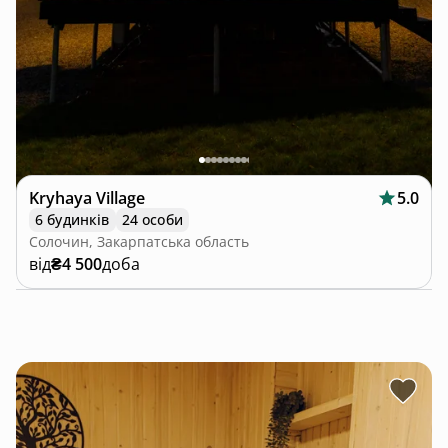
Kryhaya Village
5.0
6 будинків
24 особи
Солочин, Закарпатська область
від
₴4 500
доба