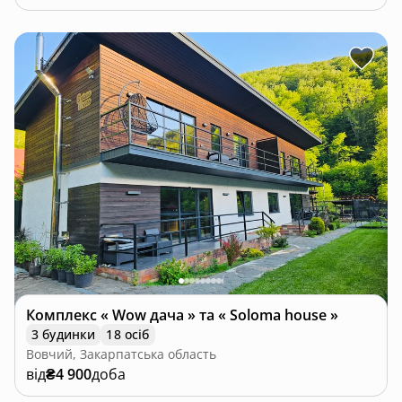
Комплекс « Wow дача » та « Soloma house »
3 будинки
18 осіб
Вовчий, Закарпатська область
від
₴4 900
доба