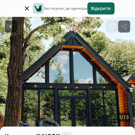
Відкрити
Застосунок, де зручніше
1
/
13