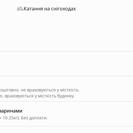
Катання на снігоходах
штовно, не враховуються у місткість.
, враховуються у місткість будинку.
тваринами
≈ 10-25кг)
;
Без доплати
;