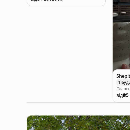
Shepi
1 буд
Славсь
від
₴5