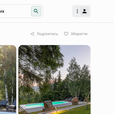
их
Поділитись
Зберегти