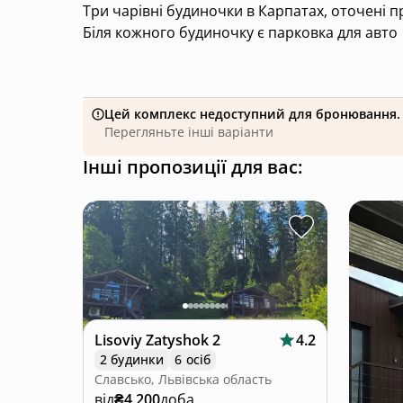
Три чарівні будиночки в Карпатах, оточені п
Біля кожного будиночку є парковка для авто
Цей комплекс недоступний для бронювання.
Перегляньте інші варіанти
Інші пропозиції для вас:
Lisoviy Zatyshok 2
4.2
2 будинки
6 осіб
Славсько, Львівська область
від
₴4 200
доба