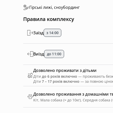
Гірські лижі, сноубординг
Правила комплексу
Заїзд
з 14:00
Виїзд
до 11:00
Дозволено проживати з дітьми
Діти
до 6 років включно
— проживають безко
Діти
7 – 17 років включно
— за повною ціною
Дозволено проживання з домашніми 
Кіт, Мала собака (≈ до 10кг), Середня собака (