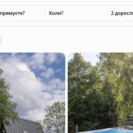
 прямуєте?
Коли?
2 доросл