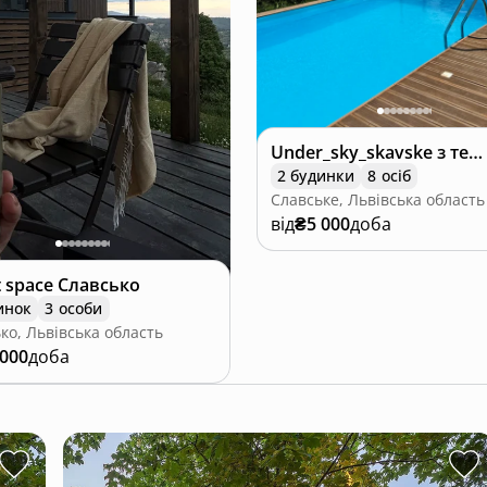
Under_sky_skavske з теплим басейном,чаном
2 будинки
8 осіб
Славське, Львівська область
від
₴5 000
доба
t space Славсько
инок
3 особи
ко, Львівська область
 000
доба