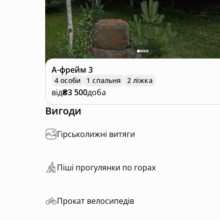
А-фрейм
3
4 особи
1 спальня
2 ліжка
від
₴3 500
доба
Вигоди
Гірськолижні витяги
Пiшi прoгулянки пo горах
Прокат велосипедів