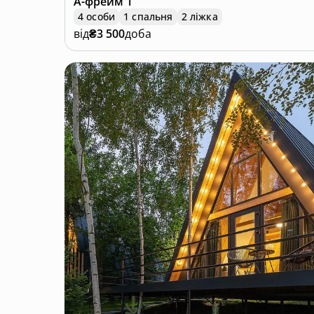
А-фрейм
1
4 особи
1 спальня
2 ліжка
від
₴3 500
доба