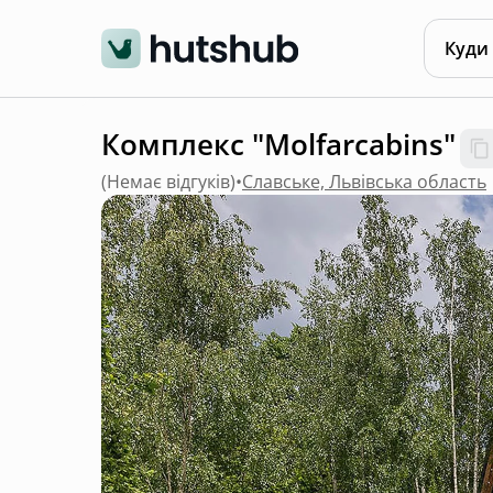
Куди
Комплекс "Molfarсabins"
(
Немає відгуків
)
•
Славське, Львівська область