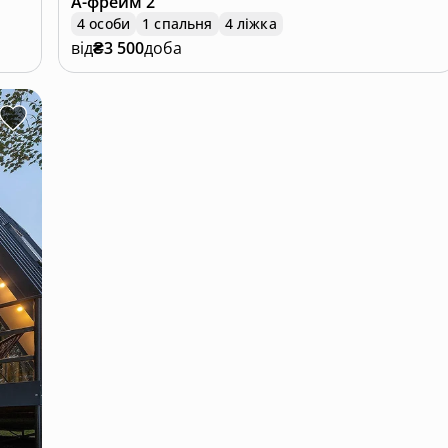
А-фрейм
2
4 особи
1 спальня
4 ліжка
від
₴3 500
доба