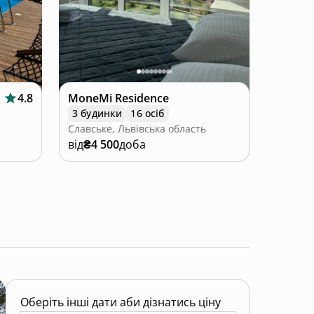
4.8
MoneMi Residence
3 будинки
16 осіб
Славське, Львівська область
від
₴4 500
доба
Оберіть інші дати аби дізнатись ціну