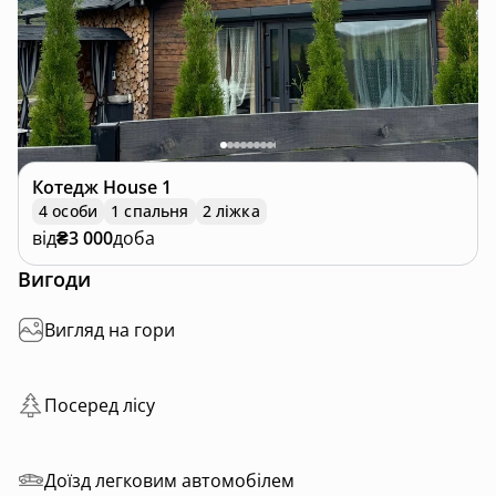
Котедж
House 1
4 особи
1 спальня
2 ліжка
від
₴3 000
доба
Вигоди
Вигляд на гори
Посеред лісу
Доїзд легковим автомобілем