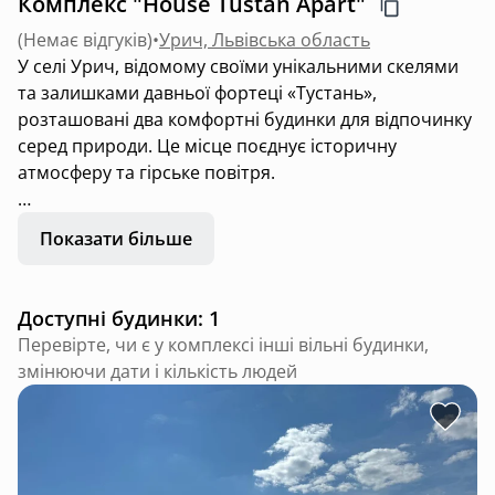
Комплекс "House Tustan Apart"
(
Немає відгуків
)
•
Урич, Львівська область
У селі Урич, відомому своїми унікальними скелями
та залишками давньої фортеці «Тустань»,
розташовані два комфортні будинки для відпочинку
серед природи. Це місце поєднує історичну
атмосферу та гірське повітря.
Обидва будинки повністю облаштовані всім
Показати більше
необхідним для зручного проживання: у кожному є
комфортні спальні місця, кухня з побутовою
технікою та посудом, санвузол, опалення, гаряча
Доступні будинки: 1
вода та інтернет. Інтер’єр створений для
Перевірте, чи є у комплексі інші вільні будинки,
домашнього затишку та відпочинку без зайвих
змінюючи дати і кількість людей
турбот.
Територія навколо будинків дозволяє
насолоджуватися природою, тишею та краєвидами
Карпат. Це чудовий варіант як для сімейного