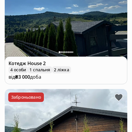
відпочинку, так і для компанії друзів.
Котедж
House 2
4 особи
1 спальня
2 ліжка
від
₴3 000
доба
Заброньовано