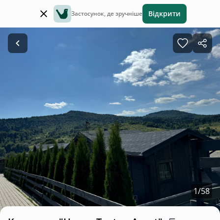
Відкрити
Застосунок, де зручніше
1
/
58