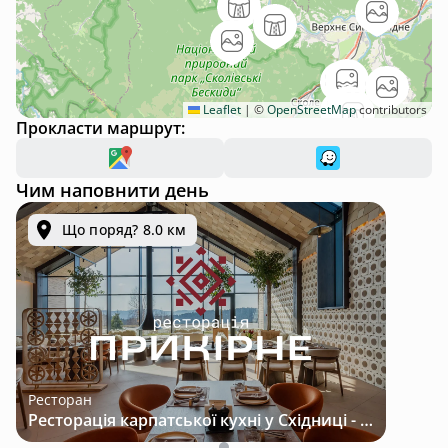
Leaflet
|
©
OpenStreetMap
contributors
Прокласти маршрут:
Чим наповнити день
Що поряд? 8.0 км
Ресторан
Ресторація карпатської кухні у Східниці - місце з характером і традиціями