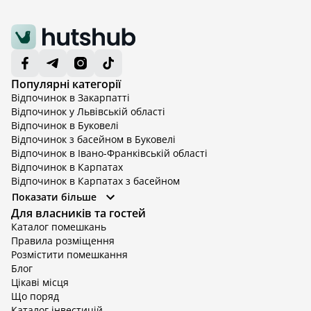
Популярні категорії
Відпочинок в Закарпатті
Відпочинок у Львівській області
Відпочинок в Буковелі
Відпочинок з басейном в Буковелі
Відпочинок в Івано-Франківській області
Відпочинок в Карпатах
Відпочинок в Карпатах з басейном
Відпочинок в Київській області
Показати більше
Відпочинок в Київській області з басейном
Для власників та гостей
Відпочинок в Тернопільській області
Каталог помешкань
Відпочинок у Вінницькій області
Правила розміщення
Відпочинок в Яремче
Розмістити помешкання
Відпочинок у Львівській області з басейном
Блог
Відпочинок з басейном в Тернопільській області
Цікаві місця
Що поряд
Каталог інвестицій