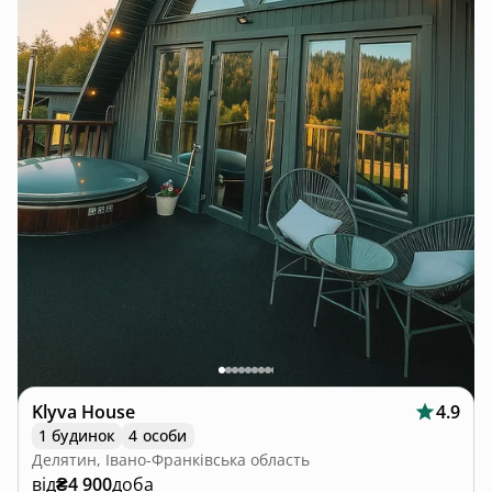
Klyva House
4.9
1 будинок
4 особи
Делятин, Івано-Франківська область
від
₴4 900
доба