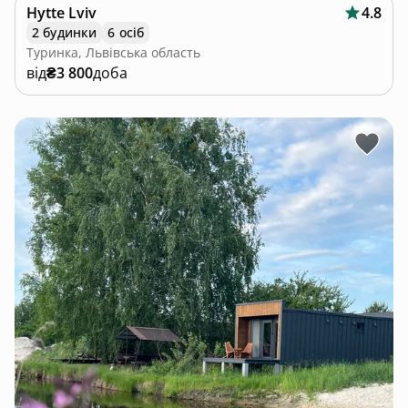
Hytte Lviv
4.8
2 будинки
6 осіб
Туринка, Львівська область
від
₴3 800
доба