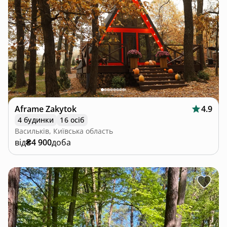
Aframe Zakytok
4.9
4 будинки
16 осіб
Васильків, Київська область
від
₴4 900
доба