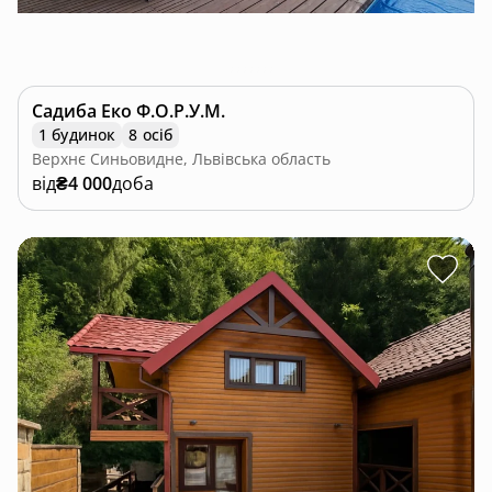
Садиба Еко Ф.О.Р.У.М.
1 будинок
8 осіб
Верхнє Синьовидне, Львівська область
від
₴4 000
доба