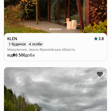
KLEN
3.8
1 будинок
4 особи
Микуличин, Івано-Франківська область
від
₴6 500
доба