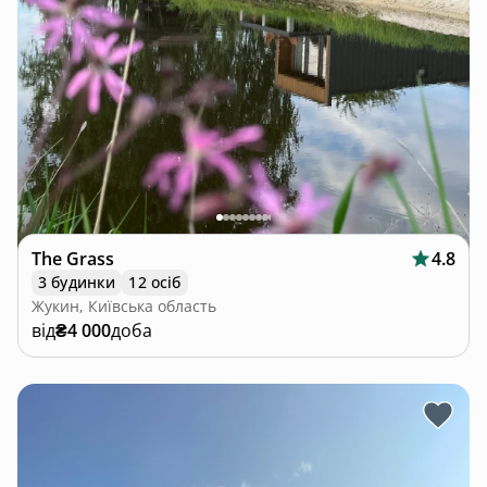
The Grass
4.8
3 будинки
12 осіб
Жукин, Київська область
від
₴4 000
доба