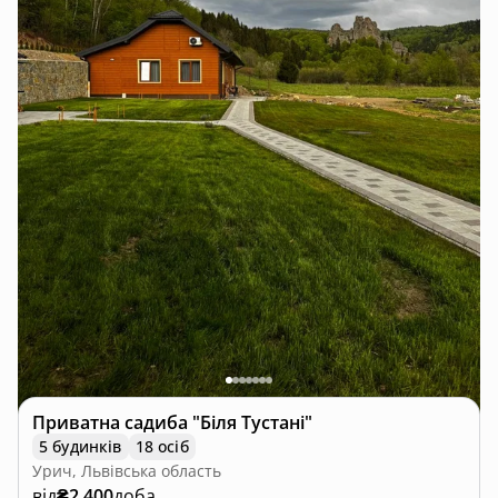
Приватна садиба "Біля Тустані"
5 будинків
18 осіб
Урич, Львівська область
від
₴2 400
доба