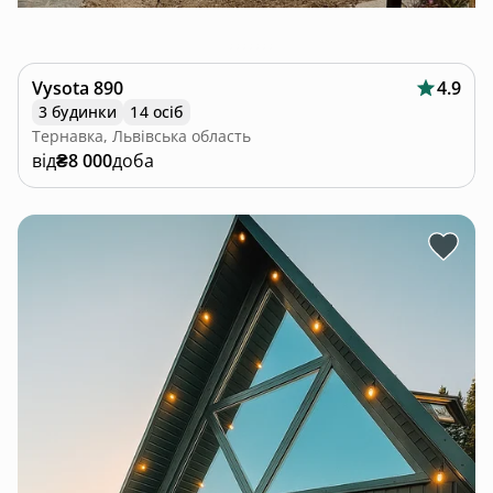
Vysota 890
4.9
3 будинки
14 осіб
Тернавка, Львівська область
від
₴8 000
доба