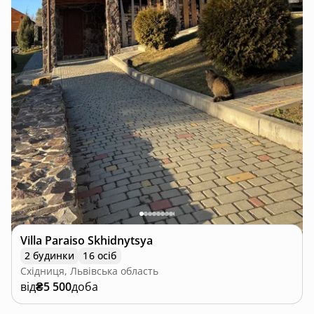
Villa Paraiso Skhidnytsya
2 будинки
16 осіб
Східниця, Львівська область
від
₴5 500
доба