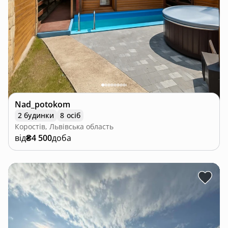
Nad_potokom
2 будинки
8 осіб
Коростів, Львівська область
від
₴4 500
доба