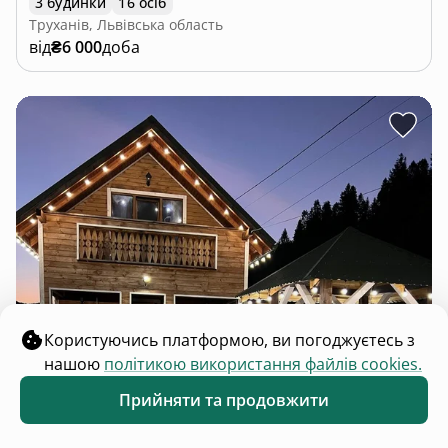
3 будинки
16 осіб
Труханів, Львівська область
від
₴6 000
доба
Користуючись платформою, ви погоджуєтесь з
нашою
політикою використання файлів cookies.
Прийняти та продовжити
Обране
Каталог
Меню