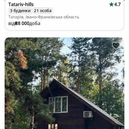
Tatariv-hills
4.7
3 будинки
21 особа
Татарів, Івано-Франківська область
від
₴8 000
доба