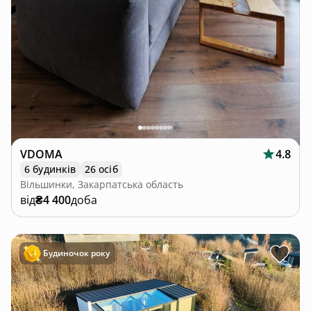
VDOMA
4.8
6 будинків
26 осіб
Вільшинки, Закарпатська область
від
₴4 400
доба
Будиночок року