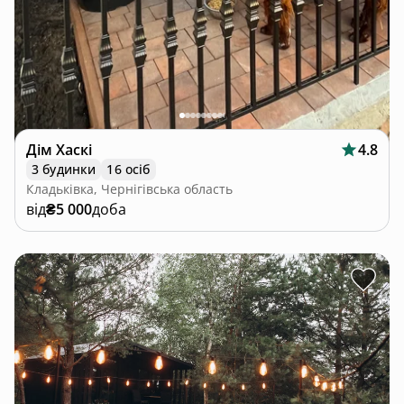
Дім Хаскі
4.8
3 будинки
16 осіб
Кладьківка, Чернігівська область
від
₴5 000
доба