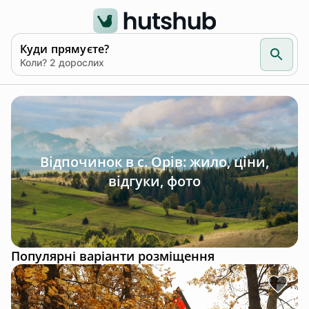
Куди прямуєте?
Коли? 2 дорослих
Відпочинок в с. Орів: жило, ціни,
відгуки, фото
Популярні варіанти розміщення