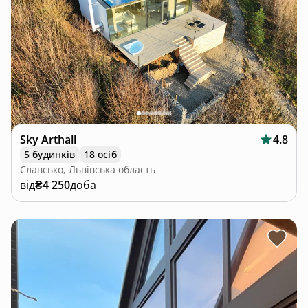
Sky Arthall
4.8
5 будинків
18 осіб
Славсько, Львівська область
від
₴4 250
доба