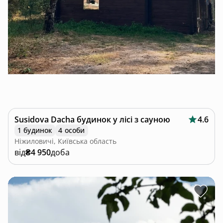
Susidova Dacha будинок у лісі з сауною
4.6
1 будинок
4 особи
Ніжиловичі, Київська область
від
₴4 950
доба