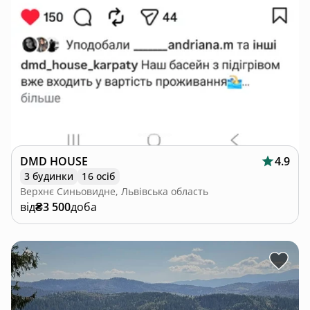
DMD HOUSE
4.9
3 будинки
16 осіб
Верхнє Синьовидне, Львівська область
від
₴3 500
доба