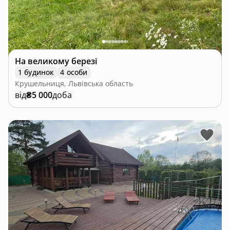
На великому березі
1 будинок
4 особи
Крушельниця, Львівська область
від
₴5 000
доба