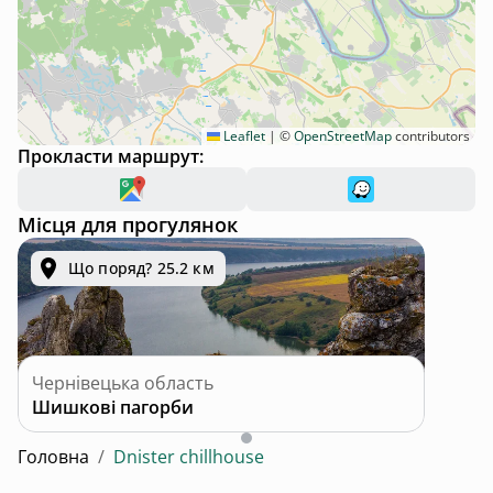
Leaflet
|
©
OpenStreetMap
contributors
Прокласти маршрут:
Місця для прогулянок
Що поряд? 25.2 км
Чернівецька область
Шишкові пагорби
Головна
/
Dnister chillhouse