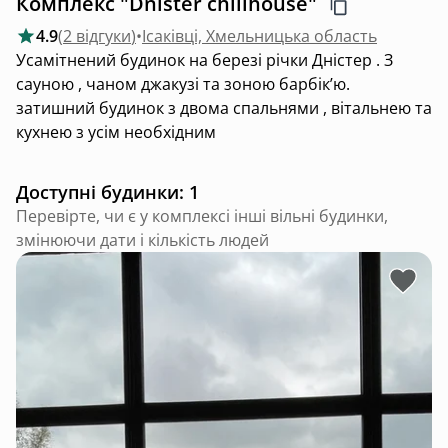
Комплекс "Dnister chillhouse"
4.9
(
2 відгуки
)
•
Ісаківці, Хмельницька область
Усамітнений будинок на березі річки Дністер . З
сауною , чаном джакузі та зоною барбікʼю.
затишний будинок з двома спальнями , вітальнею та
кухнею з усім необхідним
Доступні будинки: 1
Перевірте, чи є у комплексі інші вільні будинки,
змінюючи дати і кількість людей