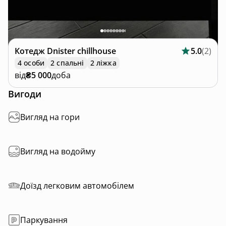
Котедж
Dnister chillhouse
5.0
(
2
)
4 особи
2 спальні
2 ліжка
від
₴5 000
доба
Вигоди
Вигляд на гори
Вигляд на водойму
Доїзд легковим автомобілем
Паркування