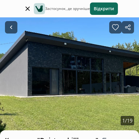
Відкрити
Застосунок, де зручніше
1
/
19