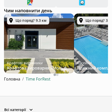
Чим наповнити день
Що поряд? 9.3 км
Що поряд? 33.
Крафтові виробники
Басейни
Крафтова сироварня «Мольфар»
Головна
/
Time ForRest
Всі категорії