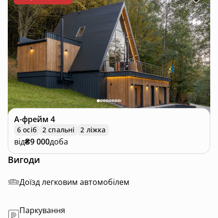
А-фрейм
4
6 осіб
2 спальні
2 ліжка
від
₴9 000
доба
Вигоди
Доїзд легковим автомобілем
Паркування