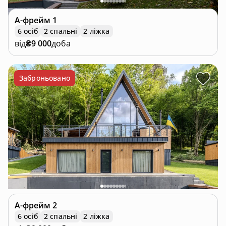
А-фрейм
1
6 осіб
2 спальні
2 ліжка
від
₴9 000
доба
Заброньовано
А-фрейм
2
6 осіб
2 спальні
2 ліжка