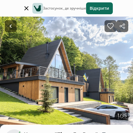
Відкрити
Застосунок, де зручніше
1
/
35