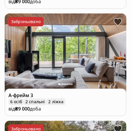
від
₴9 000
доба
Заброньовано
А-фрейм
3
6 осіб
2 спальні
2 ліжка
від
₴9 000
доба
Заброньовано