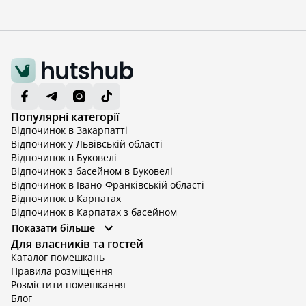
Популярні категорії
Відпочинок в Закарпатті
Відпочинок у Львівській області
Відпочинок в Буковелі
Відпочинок з басейном в Буковелі
Відпочинок в Івано-Франківській області
Відпочинок в Карпатах
Відпочинок в Карпатах з басейном
Відпочинок в Київській області
Показати більше
Відпочинок в Київській області з басейном
Для власників та гостей
Відпочинок в Тернопільській області
Каталог помешкань
Відпочинок у Вінницькій області
Правила розміщення
Відпочинок в Яремче
Розмістити помешкання
Відпочинок у Львівській області з басейном
Блог